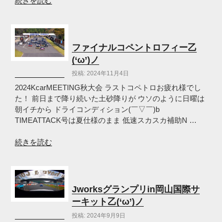
続きを読む
ノ”
号
の
で
久
し
ファイナルコペントロフィー乙
ぶ
(‘ω’)ノ
り
投稿: 2024年11月4日
の
筑
2024KcarMEETING秋大会 ラストコペトロお疲れ様でし
波！
た！ 前日まで降り続いた土砂降りが ウソのように日曜は
(‘ω’)
朝イチから ドライコンディション(￣▽￣)b
ノ”
TIMEATTACK号は夏仕様のまま 低速スカスカ補助N …
の
“フ
続きを読む
ァ
イ
ナ
ル
Jworksグランプリin岡山国際サ
コ
ーキット乙(‘ω’)ノ
ペ
投稿: 2024年9月9日
ン