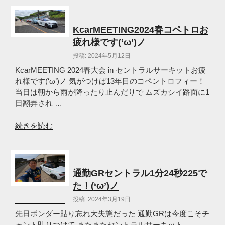
ト
バ
乙
ス
(‘ω’)
パ
KcarMEETING2024春コペトロお
ノ”
イ
疲れ様です(‘ω’)ノ
の
ダ
投稿: 2024年5月12日
ー
園
KcarMEETING 2024春大会 in セントラルサーキットお疲
児
れ様です(‘ω’)ノ 気がつけば13年目のコペントロフィー！
は
当日は朝から雨が降ったり止んだりで ムズカシイ路面に1
GBC17
日翻弄され …
化
(‘ω’)
“KcarMEETING2024
続きを読む
ノ”
春
の
コ
ペ
ト
通勤GRセントラル1分24秒225で
ロ
た！(‘ω’)ノ
お
投稿: 2024年3月19日
疲
れ
先日ポンダー貼り忘れ大失態だった 通勤GRは今度こそチ
様
ャント貼りつけて またまたセントラルサーキット