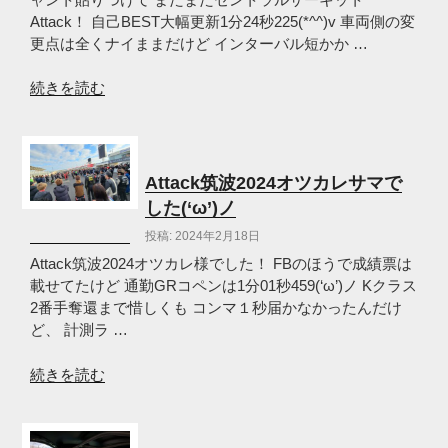
で
Attack！ 自己BEST大幅更新1分24秒225(*^^)v 車両側の変
す
更点は全くナイままだけど インターバル短かか …
(‘ω’)
ノ”
“通
続きを読む
の
勤
GR
セ
ン
Attack筑波2024オツカレサマで
ト
した(‘ω’)ノ
ラ
投稿: 2024年2月18日
ル
1
Attack筑波2024オツカレ様でした！ FBのほうで成績票は
分
載せてたけど 通勤GRコペンは1分01秒459(‘ω’)ノ Kクラス
24
2番手奪還まで惜しくも コンマ１秒届かなかったんだけ
秒
ど、 計測ラ …
225
で
“Attack
続きを読む
た！
筑
(‘ω’)
波
ノ”
2024