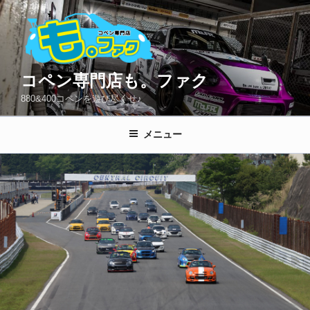
コ
ン
テ
ン
ツ
コペン専門店も。ファク
へ
880&400コペンを遊び尽くせ♪
ス
キ
メニュー
ッ
プ