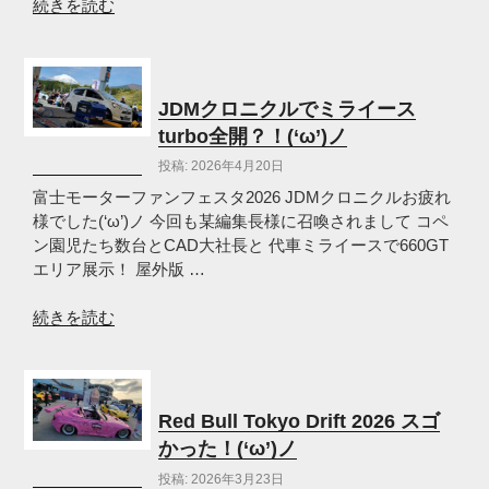
“KcarMEETING2026
続きを読む
オ
ツ
カ
レ
JDMクロニクルでミライース
様
turbo全開？！(‘ω’)ノ
で
投稿: 2026年4月20日
し
た
富士モーターファンフェスタ2026 JDMクロニクルお疲れ
～
様でした(‘ω’)ノ 今回も某編集長様に召喚されまして コペ
(‘ω’)
ン園児たち数台とCAD大社長と 代車ミライースで660GT
ノ”
エリア展示！ 屋外版 …
の
“JDM
続きを読む
ク
ロ
ニ
ク
Red Bull Tokyo Drift 2026 スゴ
ル
かった！(‘ω’)ノ
で
投稿: 2026年3月23日
ミ