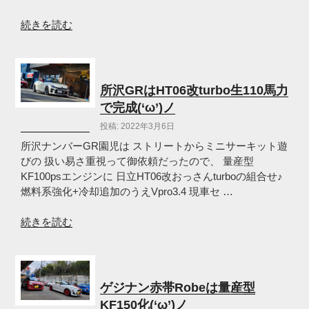
(‘ω’)
ノ”
“2022
続きを読む
の
春
KcarMEETING
オ
ツ
所沢GRはHT06改turbo生110馬力
カ
で完成(‘ω’)ノ
レ
投稿: 2022年3月6日
様
で
所沢ナンバーGR園児は ストリートからミニサーキット遊
し
びの 扱い易さ重視って御依頼だったので、 量産型
た
KF100psエンジンに 日立HT06改おっさんturboの組合せ♪
(‘ω’)
燃料系強化+冷却追加のうえVpro3.4 現車セ …
ノ”
の
“所
続きを読む
沢
GR
は
HT06
ゲジナン赤帯Robeは量産型
改
KF150化(‘ω’)ノ