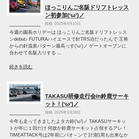
FR
ほっこりんご名阪ドリフトレッス
車
ン初参加(‘ω’)ノ
だ
投稿: 2025年4月10日
け
の
今週の園長ホリデーは ほっこりんご名阪ドリフトレッス
ス
ンdebut♪ FUTURAハイエースで針TRS泊だったんで 王将
ラ
からの針温泉パターン最高っす(‘ω’)ノ ゲートオープンに
コ
合わせて名阪入りする …
ン
練
“ほ
続きを読む
習
っ
会
こ
(‘ω’)
り
ノ”
ん
TAKASU研修走行会in鈴鹿サーキ
の
ご
ット！(‘ω’)ノ
名
投稿: 2025年3月20日
阪
ド
今年も走ってきましたよタカ鈴(‘ω’)ノ TAKASUサーキッ
リ
トが年に１回だけ 何故か鈴鹿サーキット占領するアレ！
フ
TIMEATTACK号は2年前にパオ～ンで 計測1周も出来なか