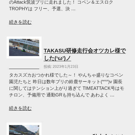
ー
のAttack筑波ブリに走れました！ コペン＆エスロク
キ
TROPHYは フリー、予選、決 …
ッ
ト！
“K-
続きを読む
(‘ω’)
CAR
ノ”
MEETING2023
の
春
大
TAKASU研修走行会オツカレ様で
会
した(‘ω’)ノ
お
投稿: 2023年1月23日
つ
か
タカスズカおつかれ様でした～！ やんちゃ盛りなコペン
れ
園児たちと 昨日は数年ブリの鈴鹿サーキット(*^^)v 園長
～
に関してはテンション上がり過ぎて TIMEATTACK号はモ
(‘ω’)
チロン、予備用で 通勤GRも持ち込んで あわよく …
ノ”
の
“TAKASU
続きを読む
研
修
走
行