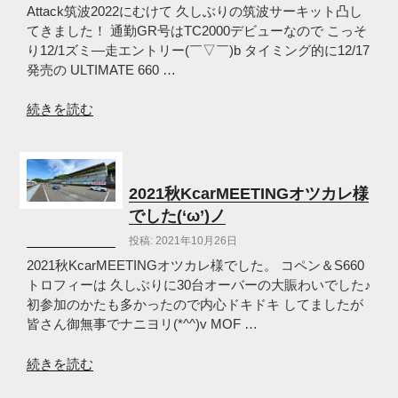
Rd’1
Attack筑波2022にむけて 久しぶりの筑波サーキット凸し
お
てきました！ 通勤GR号はTC2000デビューなので こっそ
疲
り12/1ズミ―走エントリー(￣▽￣)b タイミング的に12/17
れ
発売の ULTIMATE 660 …
様
で
“筑
続きを読む
し
波
た
ズ
(‘ω’)
ミ
ノ”
ー
2021秋KcarMEETINGオツカレ様
の
走
でした(‘ω’)ノ
の
投稿: 2021年10月26日
ち
REVSPEED
2021秋KcarMEETINGオツカレ様でした。 コペン＆S660
ス
トロフィーは 久しぶりに30台オーバーの大賑わいでした♪
ー
初参加のかたも多かったので内心ドキドキ してましたが
パ
皆さん御無事でナニヨリ(*^^)v MOF …
ー
バ
“2021
続きを読む
ト
秋