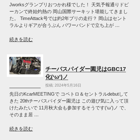
ト
Jworksグランプリおつかれ様でした！ 天気予報通りドピ
ロ
ーカンで終始灼熱の 岡山国際サーキット堪能してきまし
フ
た。 TimeAttack号では約2年ブリの走行？ 岡山はセント
ィ
ラルよりギアが合うぶん パワーバンドで立ち上が …
ー
乙
“Jworks
続きを読む
(‘ω’)
グ
ノ”
ラ
の
ン
プ
チーバスパイダー園児はGBC17
リ
化(‘ω’)ノ
in
投稿: 2024年5月16日
岡
山
先日のKcarMEETINGで コペトロ＆セントラルdebutして
国
きた 20thチーバスパイダー園児は この遊び気に入って頂
際
けたみたいで 11月秋大会も参加するそうです(‘ω’)ノ で、
サ
そのまま居 …
ー
キ
“チ
続きを読む
ッ
ー