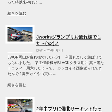
ト
った時以来やけど …
レ
ッ
“TAKASU
続きを読む
ス
研
ン
修
初
走
参
行
Jworksグランプリお疲れ様でし
加
会
た～(‘ω’)ノ
(‘ω’)
in
投稿: 2025年3月9日
ノ”
鈴
の
鹿
JWGP岡山お疲れ様でした(‘◇’)ゞ 今回も楽しく遊ばせて
サ
もらいました。 某主催者様がBLACKクラス用に 真っ黒な
ー
トロフィー用意したよ～て、 カッコイイ画像送られてき
キ
たんで 1番デカイやつ貰い …
ッ
ト！
“Jworks
続きを読む
(‘ω’)
グ
ノ”
ラ
の
ン
プ
2年半ブリに備北サーキット行っ