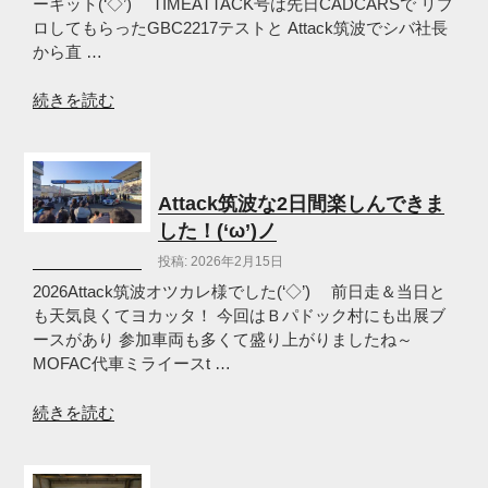
の
ーキット(‘◇’)ゞ TIMEATTACK号は先日CADCARSで リプ
ロしてもらったGBC2217テストと Attack筑波でシバ社長
から直 …
“シ
続きを読む
バ
ス
リ
R60
Attack筑波な2日間楽しんできま
と
した！(‘ω’)ノ
GBC2217
投稿: 2026年2月15日
の
テ
2026Attack筑波オツカレ様でした(‘◇’)ゞ 前日走＆当日と
ス
も天気良くてヨカッタ！ 今回はＢパドック村にも出展ブ
ト
ースがあり 参加車両も多くて盛り上がりましたね～
し
MOFAC代車ミライースt …
て
き
“Attack
続きを読む
た
筑
(‘ω’)
波
ノ”
な