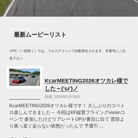
最新ムービーリスト
※PC（一部除く）では、フルスクリーンで自動再生されます。音量等にご注
意下さい
KcarMEETING2026オツカレ様で
した～(‘ω’)ノ
投稿: 2026年5月18日
KcarMEETING2026オツカレ様です！ 久しぶりのコペト
ロ楽しんできました～ 今回はKF縦置フライングvisionコ
ペンで 参加したけどリアレートUPが裏目に出て 普段よ
り真っ直ぐ走らない状態だったんで 予選TI …