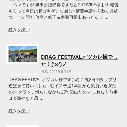
ラ
コペンですが 無事公認取得できたとPROVILE様より 報告
ル
もらって今日は超ゴキゲンな園長♪ 構変申請から数ヶ月経
1
つしソノ間も 何度と修正＆書類再提出あったそう …
分
29
“ド
続きを読む
秒
変
111(‘ω’)
態
ノ”
過
の
ぎ
DRAG FESTIVALオツカレ様でし
る
た！(‘ω’)ノ
公
投稿: 2025年6月1日
認
魔
DRAG FESTIVALオツカレ様です(‘ω’)ノ 丸2日間タップリ
改
遊ばせて貰いました♪ 朝イチ予選1本目から気負い過ぎた
造
のか クラッチ滑らしながら13秒50出たので これなら前半
マ
は楽勝やなと思 …
シ
ン
“DRAG
続きを読む
た
FESTIVAL
ち？！
オ