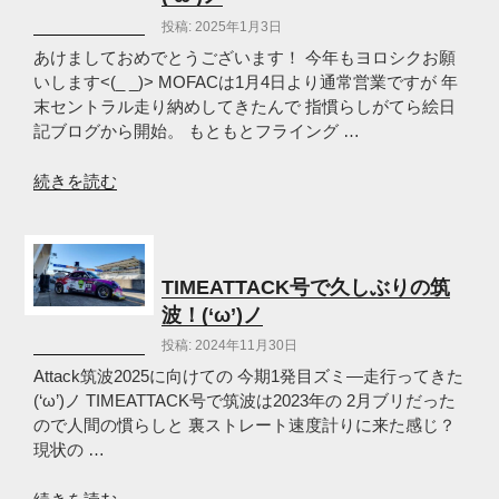
マ
投稿: 2025年1月3日
で
し
あけましておめでとうございます！ 今年もヨロシクお願
た
いします<(_ _)> MOFACは1月4日より通常営業ですが 年
～！
末セントラル走り納めしてきたんで 指慣らしがてら絵日
(‘ω’)
記ブログから開始。 もともとフライング …
ノ”
の
“2025
続きを読む
年
も
ヨ
ロ
TIMEATTACK号で久しぶりの筑
シ
波！(‘ω’)ノ
ク
投稿: 2024年11月30日
お
願
Attack筑波2025に向けての 今期1発目ズミ―走行ってきた
い
(‘ω’)ノ TIMEATTACK号で筑波は2023年の 2月ブリだった
し
ので人間の慣らしと 裏ストレート速度計りに来た感じ？
ま
現状の …
す
(‘ω’)
“TIMEATTACK