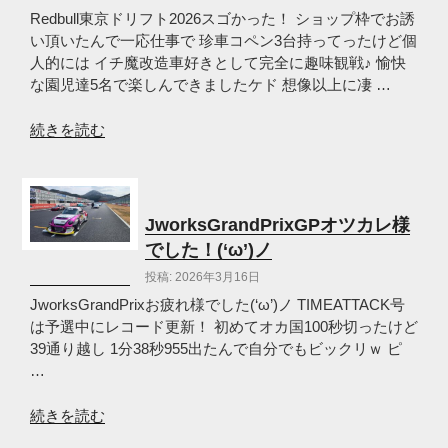
ラ
Redbull東京ドリフト2026スゴかった！ ショップ枠でお誘
イ
い頂いたんで一応仕事で 珍車コペン3台持ってったけど個
ー
人的には イチ魔改造車好きとして完全に趣味観戦♪ 愉快
ス
な園児達5名で楽しんできましたケド 想像以上に凄 …
turbo
全
“Red
続きを読む
開？！
Bull
(‘ω’)
Tokyo
ノ”
Drift
の
2026
JworksGrandPrixGPオツカレ様
ス
でした！(‘ω’)ノ
ゴ
投稿: 2026年3月16日
か
っ
JworksGrandPrixお疲れ様でした(‘ω’)ノ TIMEATTACK号
た！
は予選中にレコード更新！ 初めてオカ国100秒切ったけど
(‘ω’)
39通り越し 1分38秒955出たんで自分でもビックリｗ ピ
ノ”
…
の
“JworksGrandPrixGP
続きを読む
オ