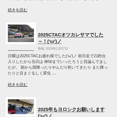
ト
行
“Attack
続きを読む
っ
筑
て
波
き
2025
た
オ
2025CTACオツカレサマでした
(‘ω’)
ツ
～！(‘ω’)ノ
ノ”
カ
投稿: 2025年1月27日
の
レ
様
日曜は2025CTACお疲れ様でした(‘ω’)ノ 前日走で21秒台
で
入りしたから当日は 神50までいったろうと目論んでまし
し
たが、 朝から雨降ったりやんだり乾いてきたり また降っ
た！
たりと目まぐるしく変化 …
(‘ω’)
ノ”
“2025CTAC
続きを読む
の
オ
ツ
カ
レ
2025年もヨロシクお願いします
サ
(‘ω’)ノ