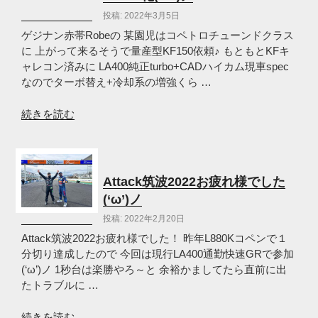
turbo
投稿: 2022年3月5日
生
110
ゲジナン赤帯Robeの 某園児はコペトロチューンドクラス
馬
に 上がって来るそうで量産型KF150依頼♪ もともとKFキ
力
ャレコン済みに LA400純正turbo+CADハイカム現車spec
で
なのでターボ替え+冷却系の増強くら …
完
成
“ゲ
続きを読む
(‘ω’)
ジ
ノ”
ナ
の
ン
赤
Attack筑波2022お疲れ様でした
帯
(‘ω’)ノ
Robe
投稿: 2022年2月20日
は
量
Attack筑波2022お疲れ様でした！ 昨年L880Kコペンで１
産
分切り達成したので 今回は現行LA400通勤快速GRで参加
型
(‘ω’)ノ 1秒台は楽勝やろ～と 余裕かましてたら直前に出
KF150
たトラブルに …
化
(‘ω’)
“Attack
続きを読む