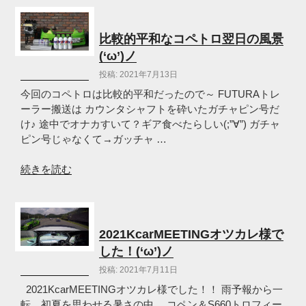
ル
KcarMEETING
(‘ω’)
オ
ノ”
ツ
比較的平和なコペトロ翌日の風景
の
カ
(‘ω’)ノ
レ
投稿: 2021年7月13日
様
で
今回のコペトロは比較的平和だったので～ FUTURAトレ
し
ーラー搬送は カウンタシャフトを砕いたガチャピン号だ
た
け♪ 途中でオナカすいて？ギア食べたらしい(;”∀”) ガチャ
(‘ω’)
ピン号じゃなくて→ガッチャ …
ノ”
の
“比
続きを読む
較
的
平
和
2021KcarMEETINGオツカレ様で
な
した！(‘ω’)ノ
コ
投稿: 2021年7月11日
ペ
ト
2021KcarMEETINGオツカレ様でした！！ 雨予報から一
ロ
転、初夏を思わせる暑さの中、 コペン＆S660トロフィー