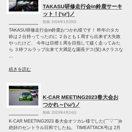
の
オ
TAKASU研修走行会in鈴鹿サーキ
ツ
ット！(‘ω’)ノ
カ
投稿: 2024年1月29日
レ
サ
TAKASU研修走行会in鈴鹿おつかれ様です！ 昨年のタカ
マ
鈴は２台持ってったのに ２台とも１周すら出来ず大失敗
で
やったけど、 今年は目標１周を目指して緩く走ってみた
し
ら ３枠フルラップ出来て大満足な園長デス(笑) Aクラスな
た
…
(‘ω’)
ノ”
“TAKASU
続きを読む
の
研
修
走
行
K-CAR MEETING2023春大会お
会
つかれ～(‘ω’)ノ
in
投稿: 2023年4月24日
鈴
鹿
K-CAR MEETING2023 春大会オツカレ様でした(￣▽￣)b
サ
絶好のセントラル日和でしたね。 TIMEATTACK号は 2月