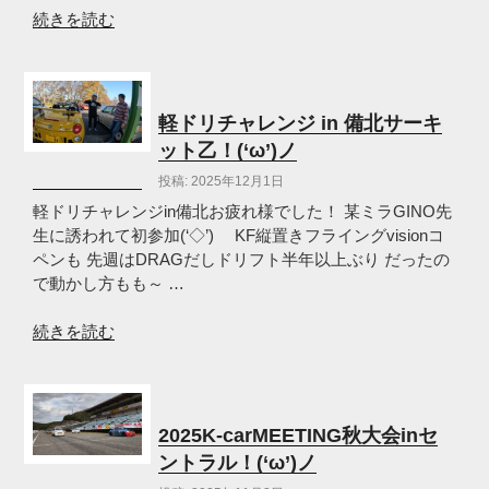
初
“2026
続きを読む
め？
年
(‘ω’)
も
ノ”
ド
の
ウ
軽ドリチャレンジ in 備北サーキ
ゾ
ット乙！(‘ω’)ノ
宜
投稿: 2025年12月1日
し
く
軽ドリチャレンジin備北お疲れ様でした！ 某ミラGINO先
お
生に誘われて初参加(‘◇’)ゞ KF縦置きフライングvisionコ
願
ペンも 先週はDRAGだしドリフト半年以上ぶり だったの
い
で動かし方もも～ …
し
ま
“軽
続きを読む
す
ド
(‘ω’)
リ
ノ”
チ
の
ャ
2025K-carMEETING秋大会inセ
レ
ントラル！(‘ω’)ノ
ン