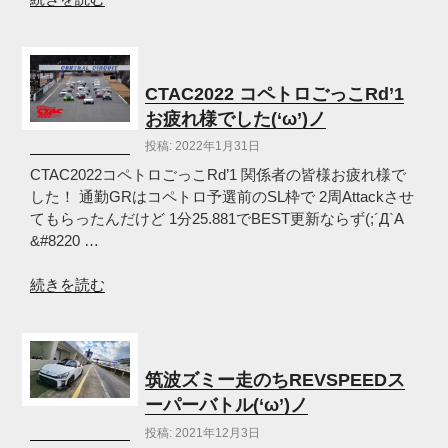
ノ”
筑
の
波
2022
お
CTAC2022 コペトロごっこRd’1
疲
お疲れ様でした(‘ω’)ノ
れ
投稿: 2022年1月31日
様
で
CTAC2022コペトロごっこRd’1 関係者の皆様お疲れ様で
し
した！ 通勤GRはコペトロ予選前のSL枠で 2周Attackさせ
た
てもらったんだけど 1分25.881でBEST更新ならず(;´Д`A
(‘ω’)
&#8220 …
ノ”
の
“CTAC2022
続きを読む
コ
ペ
ト
ロ
筑波ズミー走のちREVSPEEDス
ご
ーパーバトル(‘ω’)ノ
っ
投稿: 2021年12月3日
こ