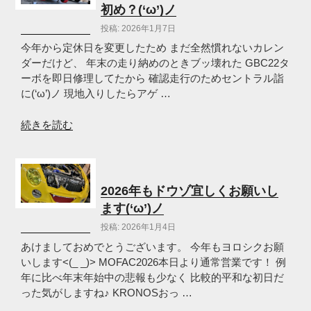
(‘ω’)
で
初め？(‘ω’)ノ
ノ”
筑
投稿: 2026年1月7日
の
波
サ
今年から定休日を変更したため まだ全然慣れないカレン
ー
ダーだけど、 年末の走り納めのときブッ壊れた GBC22タ
キ
ーボを即日修理してたから 確認走行のためセントラル詣
ッ
に(‘ω’)ノ 現地入りしたらアゲ …
ト
debut！
“セ
続きを読む
(‘ω’)
ン
ノ”
ト
の
ラ
ル
2026年もドウゾ宜しくお願いし
詣
ます(‘ω’)ノ
か
投稿: 2026年1月4日
ら
の
あけましておめでとうございます。 今年もヨロシクお願
2026
いします<(_ _)> MOFAC2026本日より通常営業です！ 例
こ
年に比べ年末年始中の悲報も少なく 比較的平和な初日だ
わ
った気がしますね♪ KRONOSおっ …
し