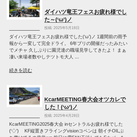
(‘ω’)
ツ
ノ”
カ
ダイハツ竜王フェスお疲れ様でし
の
レ
た～(‘ω’)ノ
様
投稿: 2025年5月18日
で
し
ダイハツ竜王フェスお疲れ様でした(‘ω’)ノ 1週間前の雨予
た！
報から一変して完全ドライ。 6年ブリの開催だったみたい
(‘ω’)
でメチャ 久しぶりに園児達の職場見学してきたよ！ まぁ
ノ”
凄い来場者数やしテツトモ大人 …
の
“ダ
続きを読む
イ
ハ
ツ
竜
KcarMEETING春大会オツカレで
王
した！(‘ω’)ノ
フ
投稿: 2025年4月28日
ェ
ス
KcarMEETING2025春大会 inセントラルお疲れ様でした
お
(‘◇’)ゞ KF縦置きフライングvisionコペンは 朝イチOILぶ