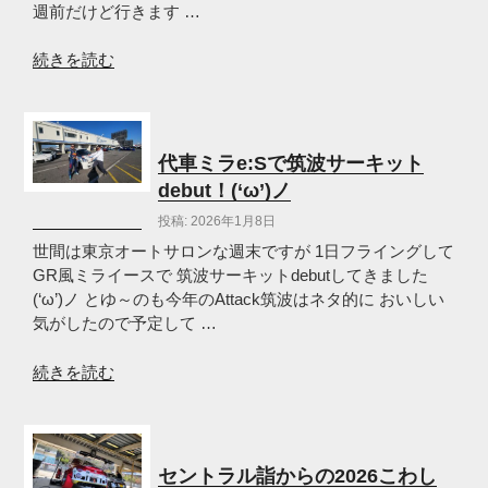
2
週前だけど行きます …
台？
(‘ω’)
“セ
続きを読む
ノ”
ン
の
ト
ラ
ル
代車ミラe:Sで筑波サーキット
サ
debut！(‘ω’)ノ
ー
投稿: 2026年1月8日
キ
ッ
世間は東京オートサロンな週末ですが 1日フライングして
ト
GR風ミライースで 筑波サーキットdebutしてきました
雪
(‘ω’)ノ とゆ～のも今年のAttack筑波はネタ的に おいしい
か
気がしたので予定して …
き
チ
“代
続きを読む
ャ
車
レ
ミ
ン
ラ
ジ？
e:S
セントラル詣からの2026こわし