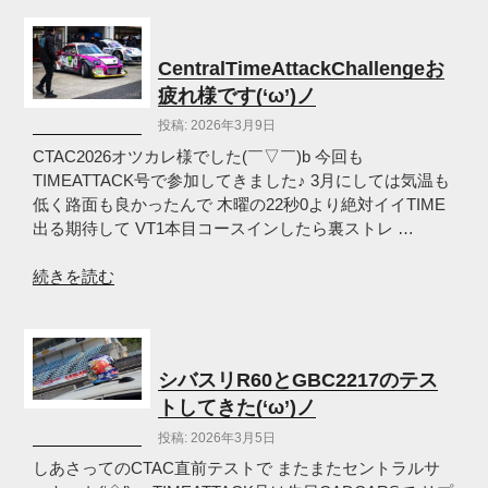
ツ
カ
レ
CentralTimeAttackChallengeお
様
疲れ様です(‘ω’)ノ
で
投稿: 2026年3月9日
し
た！
CTAC2026オツカレ様でした(￣▽￣)b 今回も
(‘ω’)
TIMEATTACK号で参加してきました♪ 3月にしては気温も
ノ”
低く路面も良かったんで 木曜の22秒0より絶対イイTIME
の
出る期待して VT1本目コースインしたら裏ストレ …
“CentralTimeAttackChallenge
続きを読む
お
疲
れ
様
シバスリR60とGBC2217のテス
で
トしてきた(‘ω’)ノ
す
投稿: 2026年3月5日
(‘ω’)
ノ”
しあさってのCTAC直前テストで またまたセントラルサ