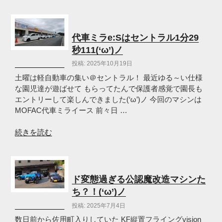
OF
JAPAN
in
IKEDA
代車ミラe:Sはセントラル1分29
2025(‘ω’)
秒111(‘ω’)ノ
ノ”
投稿: 2025年10月19日
の
土曜は軽自動車の集い＠セントラル！ 最近ゆる～い仕様
な園児達が遊ばせて もらってたんで保護者感覚で園長も
エントリーして楽しんできました(‘ω’)ノ 今回のマシンは
MOFAC代車ミライース 前々日 …
“代
続きを読む
車
ミ
ラ
e:S
ド変態過ぎる公認魔改造マシンた
は
ち？！(‘ω’)ノ
セ
投稿: 2025年7月4日
ン
ト
数日前から佐用町入りしていた KF縦置フライングvision