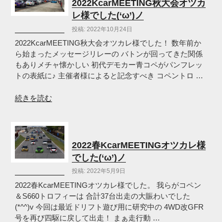
2022KcarMEETING秋大会オツカ
会
レ様でした(‘ω’)ノ
オ
投稿: 2022年10月24日
ツ
カ
2022KcarMEETING秋大会オツカレ様でした！ 数年前か
レ
ら始まったメッセージリレーの バトンが回ってきた関係
様
もありメチャ懐かしい 初代デモカー青コペがパンフレッ
で
トの表紙に♪ 主催者様によると記念すべき コペントロ …
し
た
“2022KcarMEETING
続きを読む
(‘ω’)
秋
ノ”
大
の
会
オ
2022春KcarMEETINGオツカレ様
ツ
でした(‘ω’)ノ
カ
投稿: 2022年5月9日
レ
様
2022春KcarMEETINGオツカレ様でした。 我らがコペン
で
＆S660トロフィーは 合計37台出走の大賑わいでした
し
(*^^)v 今回は最近ドリフト遊び用に研究中の 4WD改GFR
た
号を再び四駆に戻して出走！ まぁ走行動 …