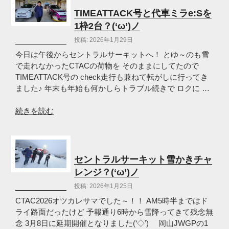
の
2
TIMEATTACK号と代車ミラe:Sを
日
1枠2台？(‘ω’)ノ
間
投稿: 2026年1月29日
楽
し
今日は午後からセントラルサーキットへ！ とゆ～のも雪
ん
で走れなかったCTACの荷物を そのままにしてたので
で
TIMEATTACK号の check走行も兼ねて転がしに行ってき
き
ました♪ 年末も年始も何かしらトラブル続きで ロクに …
ま
し
“TIMEATTACK
続きを読む
た！
号
(‘ω’)
と
ノ”
代
の
車
セントラルサーキット雪かきチャ
ミ
レンジ？(‘ω’)ノ
ラ
投稿: 2026年1月25日
e:S
を
CTAC2026オツカレサマでした～！！ AM5時半まではド
1
ライ路面だったけど 予報通り6時から雪降ってきて残念無
枠
念 3月8日に延期開催となりました(‘◇’)ゞ 岡山JWGPの1