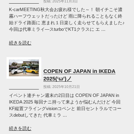
投稿: 2025年11月3日
ジ
in
K-carMEETING秋大会お疲れ様でした～！ 朝イチこそ濃
備
霧ハーフウェットだったけど 雨に降られることもなく終
北
始ドライ路面に 恵まれ１日楽しく走らせてもらえました♪
サ
今回は代車ミライ―スturboでKT1クラスに エ …
ー
キ
“2025K-
続きを読む
ッ
carMEETING
ト
秋
乙！
大
(‘ω’)
会
COPEN OF JAPAN in IKEDA
ノ”
in
2025(‘ω’)ノ
の
セ
投稿: 2025年10月21日
ン
ト
イベント連チャン週末の2日目は COPEN OF JAPAN in
ラ
IKEDA 2025 毎回ナニ持って来ようか悩むんだけど 今回
ル！
KF縦置フライングvisionコペンと 前日セントラルでコー
(‘ω’)
スdebutしてきた 代車ミラ …
ノ”
の
“COPEN
続きを読む