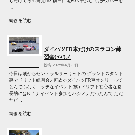
疲
ち撒けてるの発覚orz 前日に電FAN干渉してたFカバーを
れ
…
様
で
“KcarMEETING
続きを読む
し
春
た
大
～
会
(‘ω’)
オ
ダイハツFR車だけのスラコン練
ノ”
ツ
習会(‘ω’)ノ
の
カ
投稿: 2025年4月20日
レ
で
今日は朝からセントラルサーキットの グランドスタンド
し
裏でドリフト練習会♪ 何故かダイハツFR車オンリーって
た！
とんでもなくニッチなイベント(笑) ドリフト初心者な園
(‘ω’)
長的にはKドリ イベント参加もハジメテだったんで ただ
ノ”
ただ …
の
“ダ
続きを読む
イ
ハ
ツ