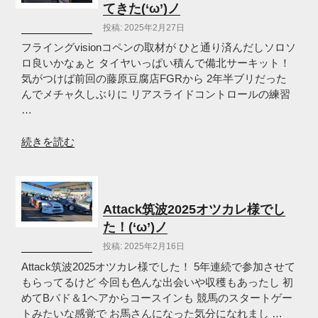
リ
てきた(‘ω’)ノ
お
投稿: 2025年2月27日
疲
れ
フライングvisionコペンの取材が ひと通り済んだしソロソ
様
ロ良いかなぁと タイヤいっぱい積んで備北サーキット！
で
気がつけば前回の藤原豆腐店FGRから 2年半ブリだった
し
んでメチャ久しぶりに リアスライドコントロールの練習
た
…
～
(‘ω’)
“2
続きを読む
ノ”
年
の
半
ブ
リ
Attack筑波2025オツカレ様でし
に
た！(‘ω’)ノ
備
投稿: 2025年2月16日
北
サ
Attack筑波2025オツカレ様でした！ 5年連続で参加させて
ー
もらってるけど 今回も色んな出会いや収穫もあったし 初
キ
めてBパド＆1ヘアからコースインも 競馬のスタートゲー
ッ
トみたいな感覚で お馬さんになった気分になれまし …