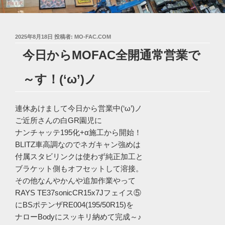
投
2025年8月18日
投稿者:
MO-FAC.COM
稿
今日からMOFAC全開通常営業で
日:
～す！(‘ω’)ノ
連休あけまして今日から営業中(‘ω’)ノ
ご近所さんの白GR園児に
ナンチャッテ195化+α施工から開始！
BLITZ車高調なのでネガキャン強めは
付属スタビリンクは使わず純正加工と
ブラケット側もオフセットして溶接。
その他なんやかんや追加作業やって
RAYS TE37sonicCR15x7Jフェイス⑤
にBSポテンザRE004(195/50R15)を
ナローBodyにスッキリ納めて完成～♪