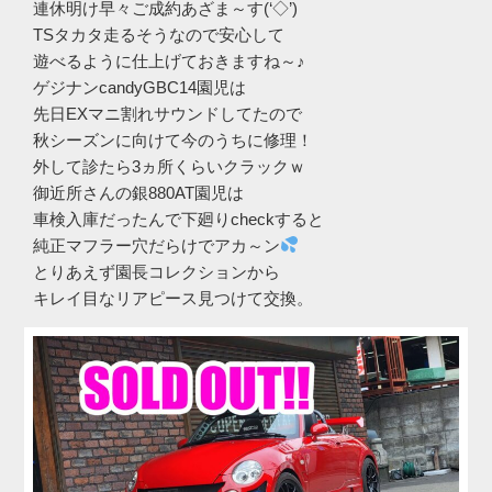
連休明け早々ご成約あざま～す(‘◇’)ゞ
TSタカタ走るそうなので安心して
遊べるように仕上げておきますね～♪
ゲジナンcandyGBC14園児は
先日EXマニ割れサウンドしてたので
秋シーズンに向けて今のうちに修理！
外して診たら3ヵ所くらいクラックｗ
御近所さんの銀880AT園児は
車検入庫だったんで下廻りcheckすると
純正マフラー穴だらけでアカ～ン
とりあえず園長コレクションから
キレイ目なリアピース見つけて交換。