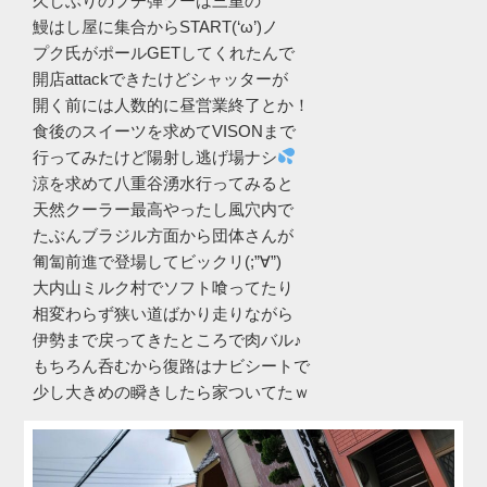
久しぶりのプチ弾ツーは三重の
鰻はし屋に集合からSTART(‘ω’)ノ
プク氏がポールGETしてくれたんで
開店attackできたけどシャッターが
開く前には人数的に昼営業終了とか！
食後のスイーツを求めてVISONまで
行ってみたけど陽射し逃げ場ナシ
涼を求めて八重谷湧水行ってみると
天然クーラー最高やったし風穴内で
たぶんブラジル方面から団体さんが
匍匐前進で登場してビックリ(;”∀”)
大内山ミルク村でソフト喰ってたり
相変わらず狭い道ばかり走りながら
伊勢まで戻ってきたところで肉バル♪
もちろん呑むから復路はナビシートで
少し大きめの瞬きしたら家ついてたｗ