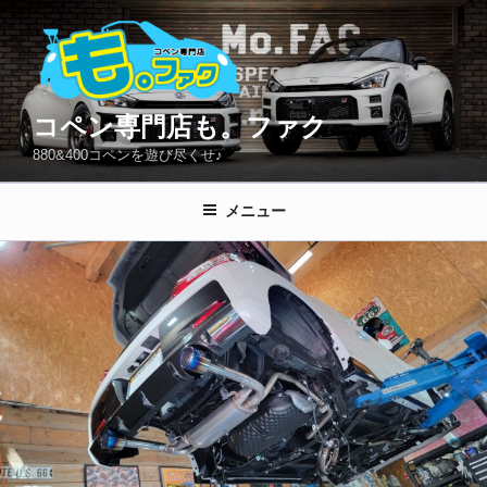
コ
ン
テ
ン
ツ
コペン専門店も。ファク
へ
880&400コペンを遊び尽くせ♪
ス
キ
メニュー
ッ
プ