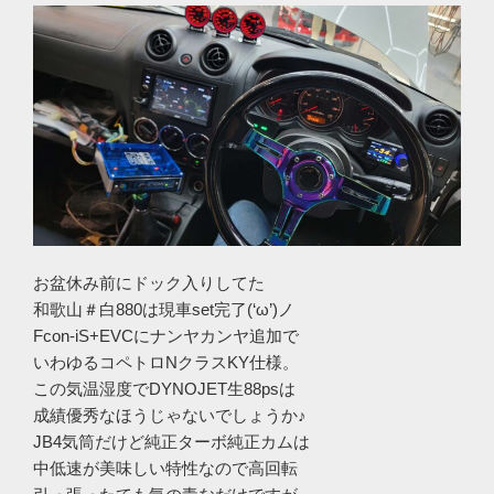
お盆休み前にドック入りしてた
和歌山＃白880は現車set完了(‘ω’)ノ
Fcon-iS+EVCにナンヤカンヤ追加で
いわゆるコペトロNクラスKY仕様。
この気温湿度でDYNOJET生88psは
成績優秀なほうじゃないでしょうか♪
JB4気筒だけど純正ターボ純正カムは
中低速が美味しい特性なので高回転