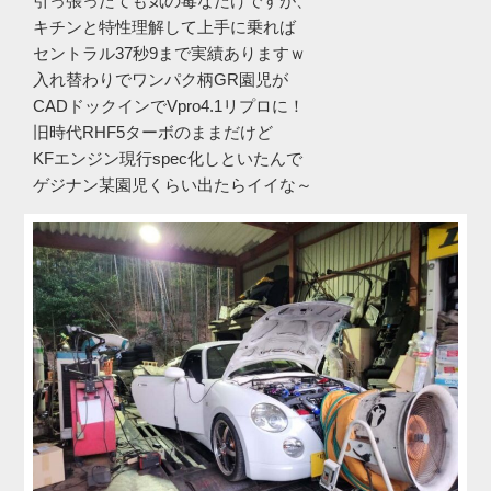
引っ張ったても気の毒なだけですが、
キチンと特性理解して上手に乗れば
セントラル37秒9まで実績ありますｗ
入れ替わりでワンパク柄GR園児が
CADドックインでVpro4.1リプロに！
旧時代RHF5ターボのままだけど
KFエンジン現行spec化しといたんで
ゲジナン某園児くらい出たらイイな～