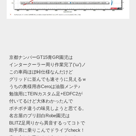
京都ナンバーGT15青GR園児は
インタークーラー周り作業完了(‘ω’)ノ
この車両ほぼ峠仕様なんだけど
グリッドに並んでも速そうに見えるｗ
うちの奥様用赤Ceroは油脂メンテ♪
勉強用にTEINカスタム足+EDFC2が
付いてるけど大体わかったんで
ボチボチ違うの味見しようと思てる。
名古屋のブリ顔白Robe園児は
BLITZ足周りから異音するってコトで
助手席に乗りこんでドライブcheck！