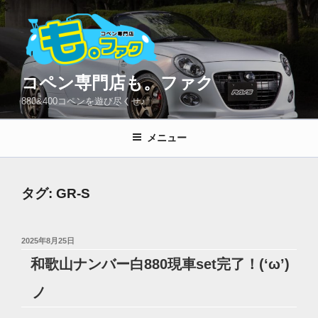
コ
ン
テ
ン
ツ
コペン専門店も。ファク
へ
880&400コペンを遊び尽くせ♪
ス
キ
メニュー
ッ
プ
タグ:
GR-S
投
2025年8月25日
稿
和歌山ナンバー白880現車set完了！(‘ω’)
日:
ノ