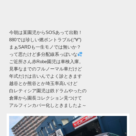
今朝は某園児からSOSあって出動！
880では珍しい燃ポントラブル(;”∀”)
まぁSARDも一生モノでは無いか？
って思たけど多分配線系っぽいな
ご近所さん赤Robe園児は車検入庫。
見事なまでのフルノーマル車だけど
年式だけは古いんでよく診ときます
越谷とか熊谷とか埼玉率高いけど
白レティシア園児は鉄ドラムやったの
倉庫から園長コレクション見つけて
アルフィンカバー化しときましたよ～