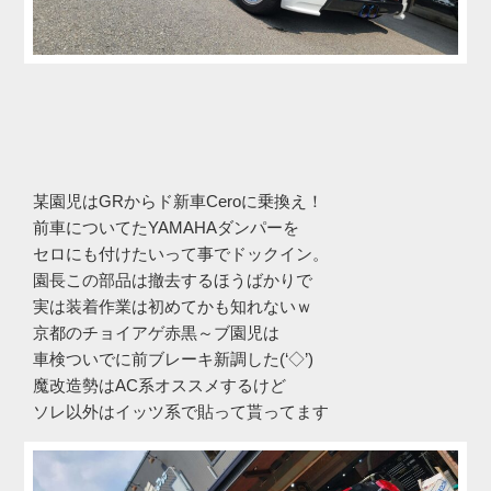
某園児はGRからド新車Ceroに乗換え！
前車についてたYAMAHAダンパーを
セロにも付けたいって事でドックイン。
園長この部品は撤去するほうばかりで
実は装着作業は初めてかも知れないｗ
京都のチョイアゲ赤黒～ブ園児は
車検ついでに前ブレーキ新調した(‘◇’)ゞ
魔改造勢はAC系オススメするけど
ソレ以外はイッツ系で貼って貰ってます