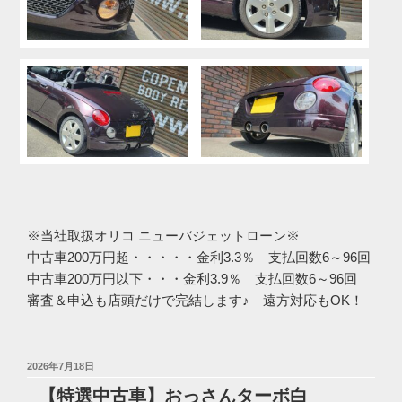
※当社取扱オリコ ニューバジェットローン※
中古車200万円超・・・・・金利3.3％ 支払回数6～96回
中古車200万円以下・・・金利3.9％ 支払回数6～96回
審査＆申込も店頭だけで完結します♪ 遠方対応もOK！
投
2026年7月18日
稿
【特選中古車】おっさんターボ白
日: