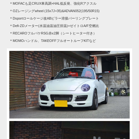
＊MOFACも足CRUX車高調+HAL低反発、強化Rアクスル
＊OZレージングwheel (15x7J+35)&ADVAN052(195/50R15)
＊Dsportロールケージ改ABピラー溶接バーリングプレート
＊Defi-ZDメーター(水温油温油圧排温)+ゼイトロA/F空燃比
＊RECAROフルバケRSG赤x2脚（シートヒーター付き）
＊MOMOハンドル、TAKEOFFフルオートルーフKITなど