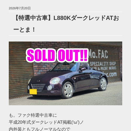
投
2026年7月20日
稿
【特選中古車】L880KダークレッドATお
日:
ーとま！
も。ファク特選中古車に
平成20年式ダークレッドAT掲載(‘ω’)ノ
内外装ともフルノーマルなので