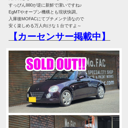
すっぴん880が逆に新鮮で潔いですね♪
EgMTやオープン機構とも現状快調。
入庫後MOFACにてプチメンテ済なので
安く楽しめる万人向けな１台ですよ～
【カーセンサー掲載中】