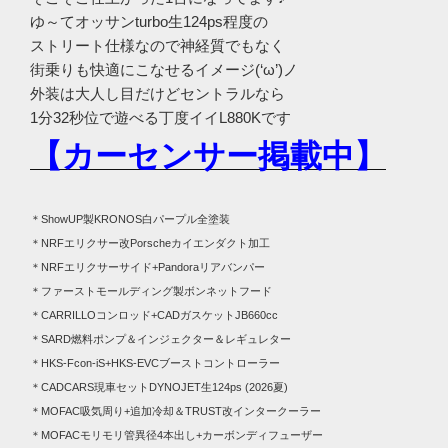
ゆ～てオッサンturbo生124ps程度の
ストリート仕様なので神経質でもなく
街乗りも快適にこなせるイメージ(‘ω’)ノ
外装は大人し目だけどセントラルなら
1分32秒位で遊べる丁度イイL880Kです
【カーセンサー掲載中】
＊ShowUP製KRONOS白パープル全塗装
＊NRFエリクサー改Porscheカイエンダクト加工
＊NRFエリクサーサイド+Pandoraリアバンパー
＊ファーストモールディング製ボンネットフード
＊CARRILLOコンロッド+CADガスケットJB660cc
＊SARD燃料ポンプ＆インジェクター＆レギュレター
＊HKS-Fcon-iS+HKS-EVCブーストコントローラー
＊CADCARS現車セットDYNOJET生124ps (2026夏)
＊MOFAC吸気周り+追加冷却＆TRUST改インタークーラー
＊MOFACモリモリ管異径4本出し+カーボンディフューザー