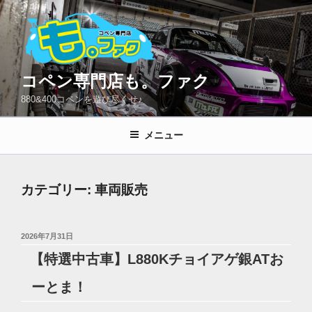
コ
ン
テ
ン
ツ
コペン専門店も。ファク
へ
880&400コペンを遊び尽くせ♪
ス
キ
メニュー
ッ
プ
カテゴリー:
車両販売
投
2026年7月31日
稿
【特選中古車】L880Kチョイアゲ銀ATお
日:
ーとま！