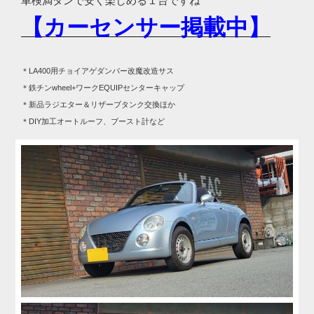
車検満タンで安く楽しめる１台ですね
【カーセンサー掲載中】
＊LA400用チョイアゲダンパー改魔改造サス
＊鉄チンwheel+ワークEQUIPセンターキャップ
＊新品ラジエター＆リザーブタンク交換ほか
＊DIY加工オートルーフ、ブースト計など