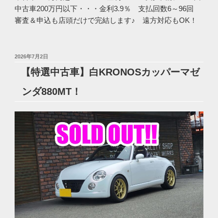
中古車200万円以下・・・金利3.9％ 支払回数6～96回
審査＆申込も店頭だけで完結します♪ 遠方対応もOK！
投
2026年7月2日
稿
【特選中古車】白KRONOSカッパーマゼ
日:
ンダ880MT！