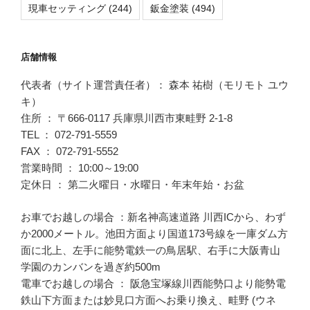
現車セッティング
(244)
鈑金塗装
(494)
店舗情報
代表者（サイト運営責任者）： 森本 祐樹（モリモト ユウ
キ）
住所 ： 〒666-0117 兵庫県川西市東畦野 2-1-8
TEL ： 072-791-5559
FAX ： 072-791-5552
営業時間 ： 10:00～19:00
定休日 ： 第二火曜日・水曜日・年末年始・お盆
お車でお越しの場合 ：新名神高速道路 川西ICから、わず
か2000メートル。池田方面より国道173号線を一庫ダム方
面に北上、左手に能勢電鉄一の鳥居駅、右手に大阪青山
学園のカンバンを過ぎ約500m
電車でお越しの場合 ： 阪急宝塚線川西能勢口より能勢電
鉄山下方面または妙見口方面へお乗り換え、畦野 (ウネ