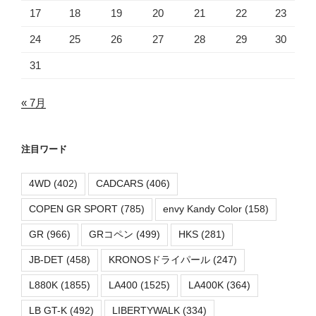
17
18
19
20
21
22
23
24
25
26
27
28
29
30
31
« 7月
注目ワード
4WD
(402)
CADCARS
(406)
COPEN GR SPORT
(785)
envy Kandy Color
(158)
GR
(966)
GRコペン
(499)
HKS
(281)
JB-DET
(458)
KRONOSドライパール
(247)
L880K
(1855)
LA400
(1525)
LA400K
(364)
LB GT-K
(492)
LIBERTYWALK
(334)