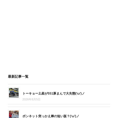
最新記事一覧
トーキョー土産が551豚まんで大失態(‘ω’)ノ
2026年8月5日
ボンネット突っかえ棒の短い版？(‘ω’)ノ