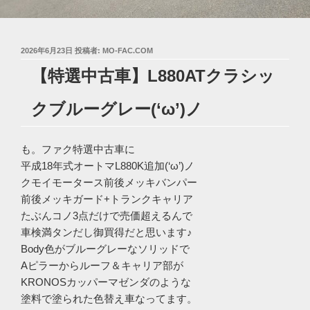
投
2026年6月23日
投稿者:
MO-FAC.COM
稿
【特選中古車】L880ATクラシッ
日:
クブルーグレー(‘ω’)ノ
も。ファク特選中古車に
平成18年式オートマL880K追加(‘ω’)ノ
クモイモータース前後メッキバンパー
前後メッキガード+トランクキャリア
たぶんコノ3点だけで売価超えるんで
車検満タンだし御買得だと思います♪
Body色がブルーグレーなソリッドで
Aピラーからルーフ＆キャリア部が
KRONOSカッパーマゼンダのような
塗料で塗られた色替え車なってます。