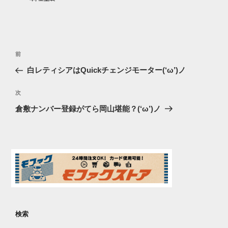
ー
投
過
前
稿
去
白レティシアはQuickチェンジモーター(‘ω’)ノ
ナ
の
ビ
投
次
次
稿
ゲ
の
倉敷ナンバー登録がてら岡山堪能？(‘ω’)ノ
投
ー
稿
シ
ョ
ン
検索