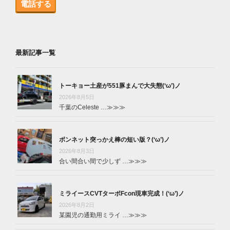
電話する
最新記事一覧
トーキョー土産が551豚まんで大失態(‘ω’)ノ
2026年8月5日
千葉のCeleste …
≫≫≫
ボンネット突っかえ棒の短い版？(‘ω’)ノ
2026年8月3日
合い間合い間で少しず …
≫≫≫
ミライースCVTターボFcon現車完成！(‘ω’)ノ
2026年8月2日
某園児の通勤用ミライ …
≫≫≫