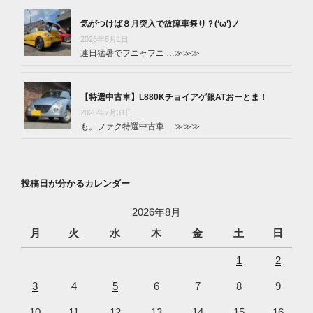
気がつけば８月突入で故障車祭り？(‘ω’)ノ
2026年8月1日
連日猛暑でフニャフニ …
≫≫≫
【特選中古車】L880Kチョイアゲ銀ATおーとま！
2026年7月31日
も。ファク特選中古車 …
≫≫≫
投稿日が分かるカレンダー
2026年8月
月
火
水
木
金
土
日
1
2
3
4
5
6
7
8
9
10
11
12
13
14
15
16