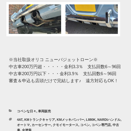
※当社取扱オリコ ニューバジェットローン※
中古車200万円超・・・・・金利3.3％ 支払回数6～96回
中古車200万円以下・・・金利3.9％ 支払回数6～96回
審査＆申込も店頭だけで完結します♪ 遠方対応もOK！
カ
コペンな日々
,
車両販売
テ
タ
4AT
,
KMトランクキャリア
,
KMメッキバンパー
,
L880K
,
NARDIハンドル
,
ゴ
グ
オートマ
,
カーセンサー
,
クモイモータース
,
コペン
,
コペン専門店
,
中古
リ
車
,
全塗装