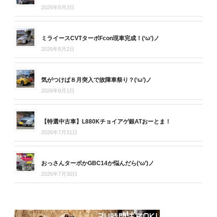
2026年8月3日
ミライースCVTターボFcon現車完成！(‘ω’)ノ
2026年8月2日
気がつけば８月突入で故障車祭り？(‘ω’)ノ
2026年8月1日
【特選中古車】L880Kチョイアゲ銀ATおーとま！
2026年7月31日
おっさんターボかGBC14か悩んだら(‘ω’)ノ
2026年7月30日