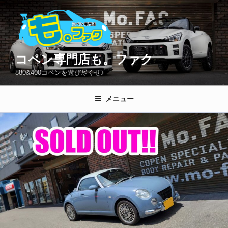
コ
ン
テ
ン
ツ
コペン専門店も。ファク
へ
880&400コペンを遊び尽くせ♪
ス
キ
メニュー
ッ
プ