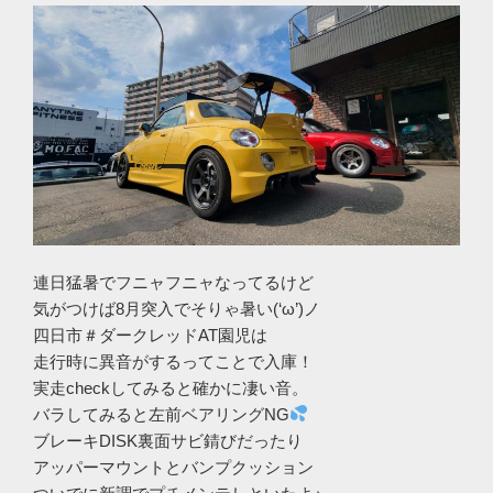
連日猛暑でフニャフニャなってるけど
気がつけば8月突入でそりゃ暑い(‘ω’)ノ
四日市＃ダークレッドAT園児は
走行時に異音がするってことで入庫！
実走checkしてみると確かに凄い音。
バラしてみると左前ベアリングNG
ブレーキDISK裏面サビ錆びだったり
アッパーマウントとバンプクッション