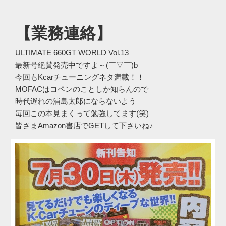
【業務連絡】
ULTIMATE 660GT WORLD Vol.13
最新号絶賛発売中ですよ～(￣▽￣)b
今回もKcarチューニングネタ満載！！
MOFACはコペンのことしか知らんので
時代遅れの浦島太郎にならないよう
毎回この本見まくって勉強してます(笑)
皆さまAmazon書店でGETして下さいね♪