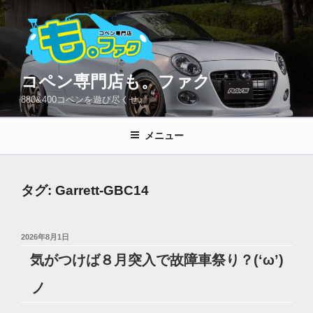
コ
ン
テ
ン
ツ
コペン専門店も。ファク
へ
880&400コペンを遊び尽くせ♪
ス
キ
メニュー
ッ
プ
タグ:
Garrett-GBC14
投
2026年8月1日
稿
気がつけば８月突入で故障車祭り？(‘ω’)
日:
ノ