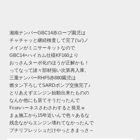
湘南ナンバーGBC14赤ローブ園児は
チャチャッと継続検査して完了(‘ω’)ノ
メインがミニサーキットなので
GBC14+ハイカム仕様KF160より
おっさんターボ化のほうが正解かも！
ってなって諸々部材揃い次第再入庫。
三重ナンバーRHF5赤880園児は
燃タン下ろしてSARDポンプ交換完了♪
とりあえずエンジン始動出来たものの
なんか他にも居てそうだったんで
Fconハーネスさわさわすると発見ｗ
まぁ施工から15年近いんで色々あるな
残念ながらエンジン壊れてなかったんで
プチリフレッシュだけやっときまっさ～