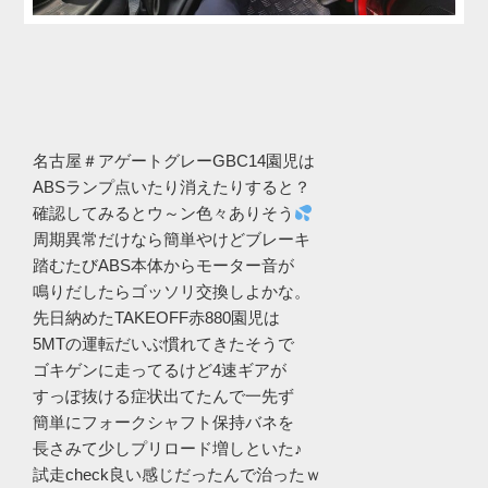
名古屋＃アゲートグレーGBC14園児は
ABSランプ点いたり消えたりすると？
確認してみるとウ～ン色々ありそう
周期異常だけなら簡単やけどブレーキ
踏むたびABS本体からモーター音が
鳴りだしたらゴッソリ交換しよかな。
先日納めたTAKEOFF赤880園児は
5MTの運転だいぶ慣れてきたそうで
ゴキゲンに走ってるけど4速ギアが
すっぽ抜ける症状出てたんで一先ず
簡単にフォークシャフト保持バネを
長さみて少しプリロード増しといた♪
試走check良い感じだったんで治ったｗ