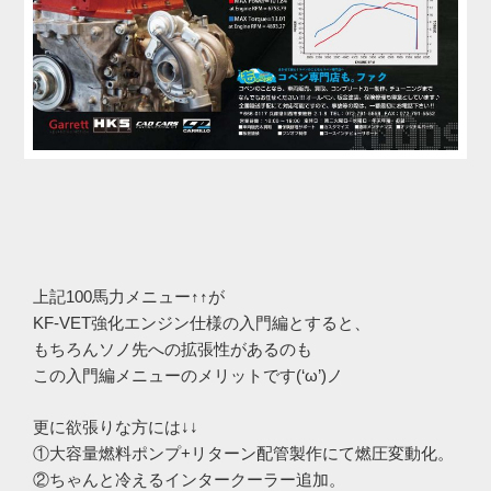
上記100馬力メニュー↑↑が
KF-VET強化エンジン仕様の入門編とすると、
もちろんソノ先への拡張性があるのも
この入門編メニューのメリットです(‘ω’)ノ
更に欲張りな方には↓↓
①大容量燃料ポンプ+リターン配管製作にて燃圧変動化。
②ちゃんと冷えるインタークーラー追加。