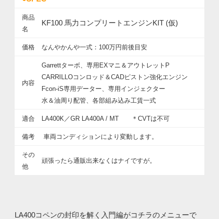
商品
KF100 馬力コンプリートエンジンKIT (仮)
名
価格
なんやかんや一式：100万円前後目安
Garrettターボ、専用EXマニ＆アウトレットP
CARRILLOコンロッド＆CADピストン強化エンジン
内容
Fcon-iS専用データー、専用インジェクター
水＆油周り配管、各部組み込み工賃一式
適合
LA400K／GR LA400A / MT ＊CVTは不可
備考
車両コンディションにより変動します。
その
頑張ったら通販出来なくはナイですが。
他
LA400コペンの封印を解く入門編がコチラのメニューで