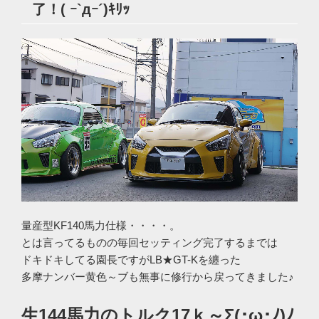
了！( ｰ`дｰ´)ｷﾘｯ
量産型KF140馬力仕様・・・・。
とは言ってるものの毎回セッティング完了するまでは
ドキドキしてる園長ですがLB★GT-Kを纏った
多摩ナンバー黄色～ブも無事に修行から戻ってきました♪
生144馬力のトルク17ｋ～Σ(･ω･ﾉ)ﾉ