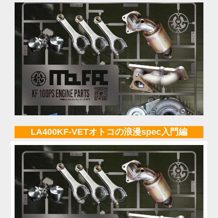
LA400KF-VETオトコの浪漫spec入門編