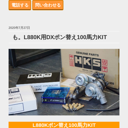
電話する
問い合わせる
投
2020年7月27日
稿
も。L880K用DXポン替え100馬力KIT
日:
L880Kポン替え100馬力KIT