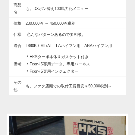
商品
も。DXポン替え100馬力化メニュー
名
価格
230,000円 ～ 450,000円税別
仕様
色んなパターンあるので要相談。
適合
L880K / MT/AT LAハイフン用 ABAハイフン用
＊HKSターボ本体＆ガスケット付き
備考
＊Fcon-iS専用データ、専用ハーネス
＊Fcon-iS専用インジェクター
その
も。ファク店頭での取付工賃目安￥50,000税別～
他