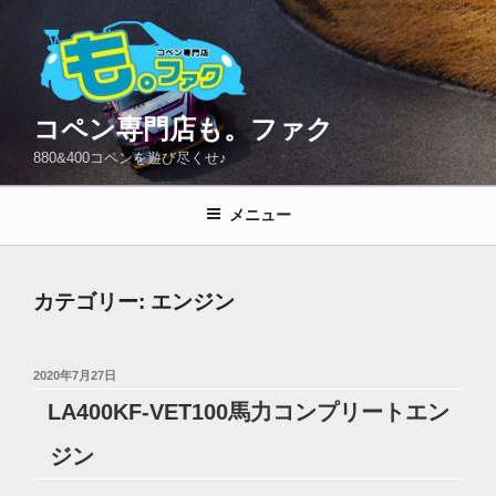
コ
ン
テ
ン
ツ
コペン専門店も。ファク
へ
880&400コペンを遊び尽くせ♪
ス
キ
メニュー
ッ
プ
カテゴリー:
エンジン
投
2020年7月27日
稿
LA400KF-VET100馬力コンプリートエン
日:
ジン