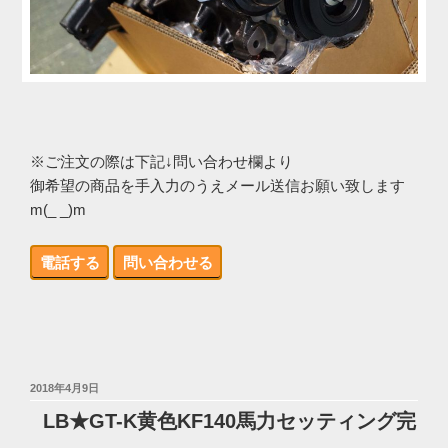
※ご注文の際は下記↓問い合わせ欄より
御希望の商品を手入力のうえメール送信お願い致します
m(_ _)m
電話する
問い合わせる
投
2018年4月9日
稿
LB★GT-K黄色KF140馬力セッティング完
日: