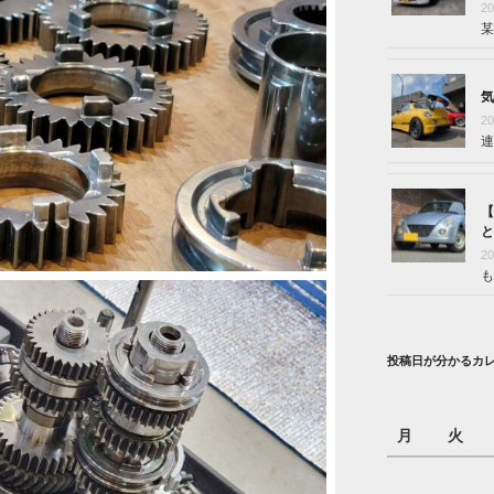
2
某
気
2
連
【
と
2
も
投稿日が分かるカ
月
火