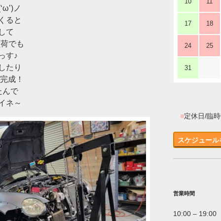
10
11
ω’)ノ
くると
17
18
して
負荷でも
24
25
っす♪
したり
31
ら完成！
たんで
イネ～
■
定休日/臨
スケジュール
営業時間
10:00 – 19:00