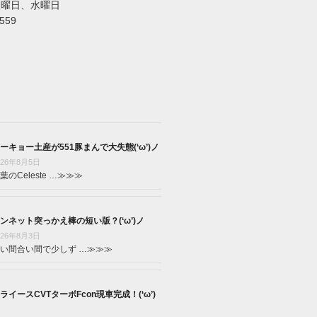
火曜日、水曜日
5559
ーキョー土産が551豚まんで大失態(‘ω’)ノ
026年8月5日
葉のCeleste …
≫≫≫
ンネット突っかえ棒の短い版？(‘ω’)ノ
026年8月3日
い間合い間で少しず …
≫≫≫
ライースCVTターボFcon現車完成！(‘ω’)