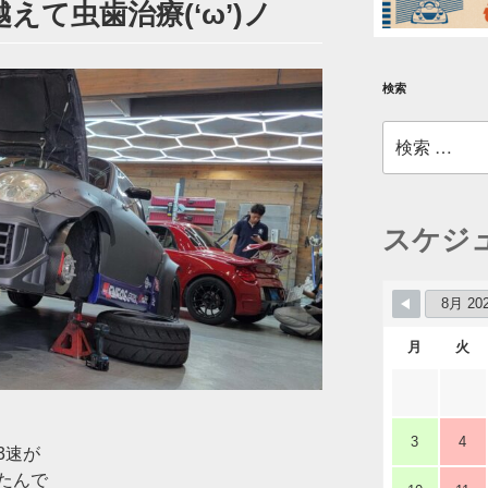
えて虫歯治療(‘ω’)ノ
検索
検
索:
スケジ
月
火
3
4
3速が
たんで