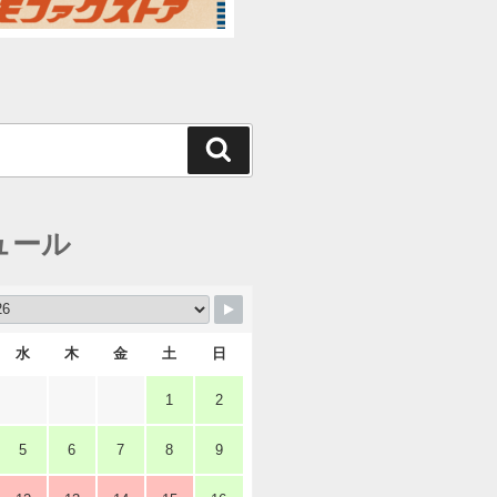
検
索
ュール
水
木
金
土
日
1
2
5
6
7
8
9