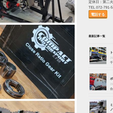
定休日：第二
TEL.072-791-
電話する
最新記事一覧
ト
2
千
ボ
2
合
ミ
ノ