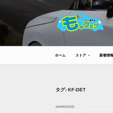
コ
ン
テ
ン
ツ
へ
ス
キ
ッ
ホーム
ストア
新着情
プ
タグ:
KF-DET
投
2025年8月23日
稿