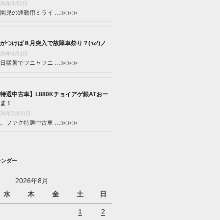
026年8月2日
園児の通勤用ミライ …
≫≫≫
がつけば８月突入で故障車祭り？(‘ω’)ノ
026年8月1日
日猛暑でフニャフニ …
≫≫≫
特選中古車】L880Kチョイアゲ銀ATおー
ま！
026年7月31日
。ファク特選中古車 …
≫≫≫
レンダー
2026年8月
水
木
金
土
日
1
2