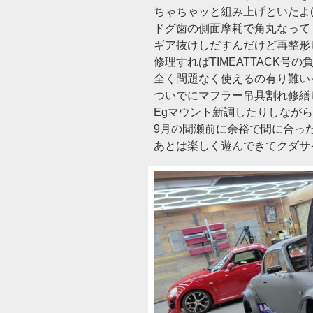
ちゃちゃッと組み上げといたよ(‘
ドグ歯の側面摩耗で角丸なって
ギア抜けしだすんだけど再整形
修理すればTIMEATTACK号の
全く問題なく使えるの有り難い
ついでにマフラー吊具割れ修繕
Egマウント新調したりしなが
9月の間瀬前に余裕で間に合っ
あとは楽しく遊んできてクダサ