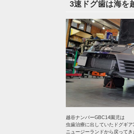
3速ドグ歯は海を越
日:
越谷ナンバーGBC14園児は
虫歯治療に出していたドグギア
ニュージーランドから戻ってき