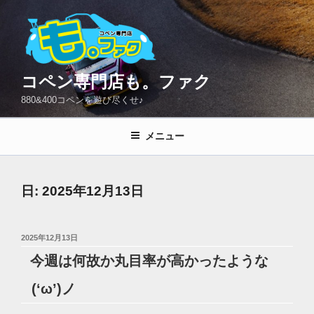
コ
ン
テ
ン
ツ
コペン専門店も。ファク
へ
880&400コペンを遊び尽くせ♪
ス
キ
メニュー
ッ
プ
日:
2025年12月13日
投
2025年12月13日
稿
今週は何故か丸目率が高かったような
日:
(‘ω’)ノ