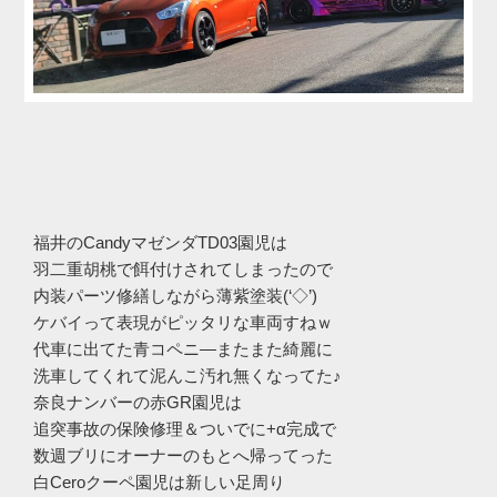
福井のCandyマゼンダTD03園児は
羽二重胡桃で餌付けされてしまったので
内装パーツ修繕しながら薄紫塗装(‘◇’)ゞ
ケバイって表現がピッタリな車両すねｗ
代車に出てた青コペニ―またまた綺麗に
洗車してくれて泥んこ汚れ無くなってた♪
奈良ナンバーの赤GR園児は
追突事故の保険修理＆ついでに+α完成で
数週ブリにオーナーのもとへ帰ってった
白Ceroクーペ園児は新しい足周り