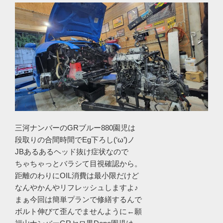
三河ナンバーのGRブルー880園児は
段取りの合間時間でEg下ろし(‘ω’)ノ
JBあるあるヘッド抜け症状なので
ちゃちゃっとバラシて目視確認から。
距離のわりにOIL消費は最小限だけど
なんやかんやリフレッシュしますよ♪
まぁ今回は簡単プランで修繕するんで
ボルト伸びて歪んでませんように←願