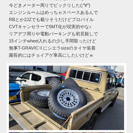
今どきメーター周りでビックリした(;”∀”)
エンジンルームはめっちゃスペースあるんで
RBとか2JZでも載りそうだけどプロバイル
CVTキャンセラーで5MT化が現実的やな♪
リアデフ周りや電動パーキングも初見殺しで
15インチwheel入れるの少し手間取ったけど
無事T-GRAVICⅡにシエラsizeのタイヤ装着
園長的にはチョイアゲ車高にしたいけどｗ