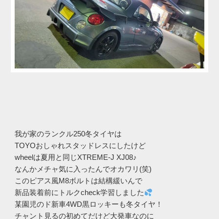
我が家のランクル250冬タイヤは
TOYOおしゃれスタッドレスにしたけど
wheelは夏用と同じXTREME-J XJ08♪
なんかメチャ気に入ったんでオカワリ(笑)
このピアス風M8ボルトは結構緩いんで
新品装着前にトルクcheck学習しました
某園児のド新車4WD黒ロッキーも冬タイヤ！
チャント見るの初めてだけど大発車なのに