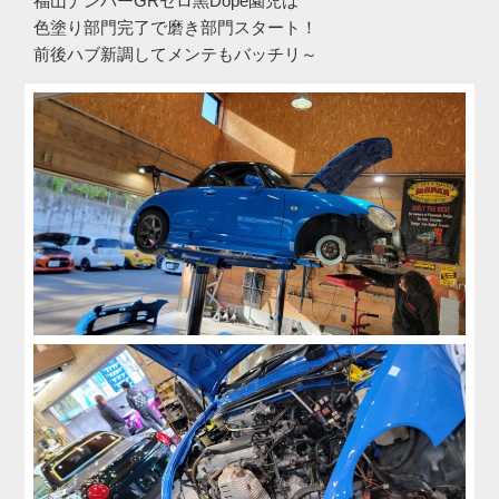
福山ナンバーGRセロ黒Dope園児は
色塗り部門完了で磨き部門スタート！
前後ハブ新調してメンテもバッチリ～