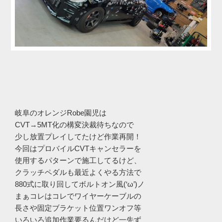
岐阜のオレンジRobe園児は
CVT→5MT化の構変決裁待ちなので
少し放置プレイしてたけど作業再開！
今回はプロバイルCVTキャンセラーを
使用するパターンで施工してるけど、
クラッチペダルも最近よくやる方法で
880式に取り回してボルトオン風(‘ω’)ノ
まぁコレはコレでワイヤーケーブルの
長さや固定ブラケット位置ワンオフ等
いろいろ追加作業要るんだけど一先ず