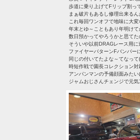
歩道に乗り上げてFリップ割っ
まぁ破片もあるし修理出来るん
これ毎回ワンオフで地味に大変
年末とゆ～こともあり年明けて
数日預かってやろうかと思てた
そういや以前DRAGレース用に
ファイヤーパターンFバンパー
同じの付いてたよな～てなって(;”
時短作戦で園長コレクション対応
アンパンマンの予備顔面みたい
ジャムおじさんチェンジで元気1