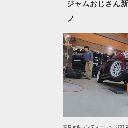
ジャムおじさん新し
日:
ノ
奈良＃キャンディーレッドGR