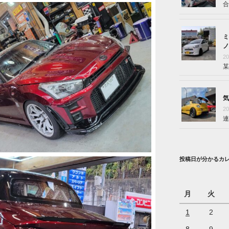
合
ミ
ノ
2
某
気
2
連
投稿日が分かるカ
月
火
1
2