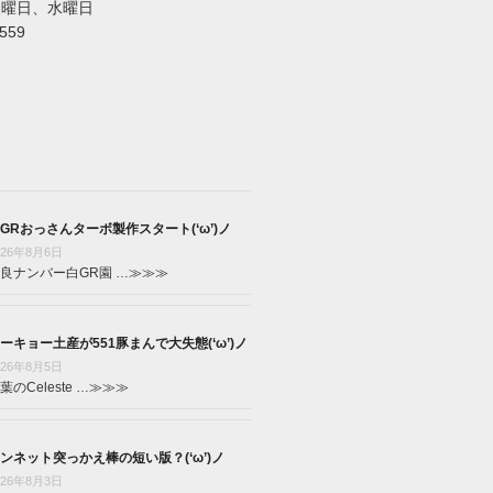
火曜日、水曜日
5559
GRおっさんターボ製作スタート(‘ω’)ノ
026年8月6日
良ナンバー白GR園 …
≫≫≫
ーキョー土産が551豚まんで大失態(‘ω’)ノ
026年8月5日
葉のCeleste …
≫≫≫
ンネット突っかえ棒の短い版？(‘ω’)ノ
026年8月3日