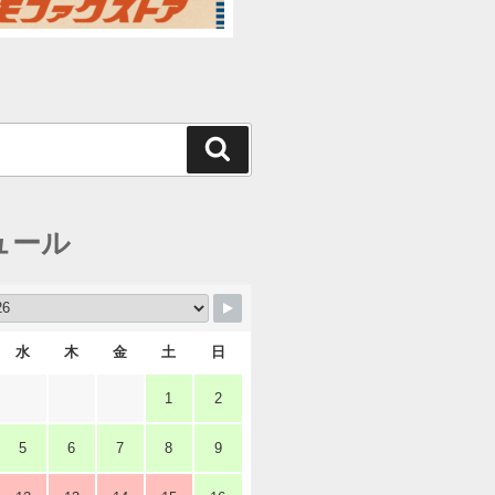
検
索
ュール
水
木
金
土
日
1
2
5
6
7
8
9