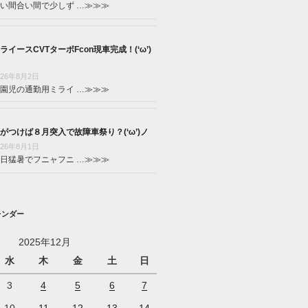
い間合い間で少しず …
≫≫≫
ライースCVTターボFcon現車完成！(‘ω’)
026年8月2日
園児の通勤用ミライ …
≫≫≫
がつけば８月突入で故障車祭り？(‘ω’)ノ
026年8月1日
日猛暑でフニャフニ …
≫≫≫
レンダー
2025年12月
水
木
金
土
日
3
4
5
6
7