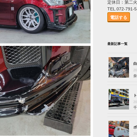
定休日：第二
TEL.072-791-
電話する
最新記事一覧
白
2
奈
ト
2
千
ボ
2