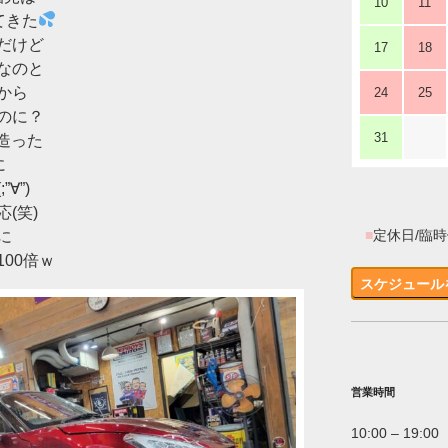
10
11
てきた
だけど
17
18
なのと
から
24
25
のに？
31
造った
に
∀”)
(笑)
■
定休日/臨
に
00倍ｗ
スケジュール
営業時間
10:00 – 19:00