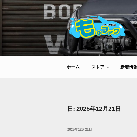
コ
ン
テ
ン
ツ
へ
ス
キ
ッ
ホーム
ストア
新着情
プ
日:
2025年12月21日
投
2025年12月21日
稿