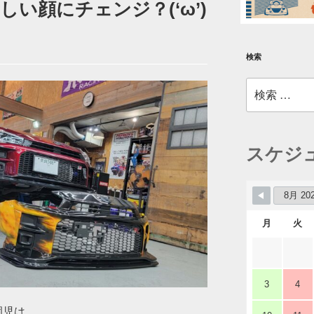
い顔にチェンジ？(‘ω’)
検索
検
索:
スケジ
月
火
3
4
園児は