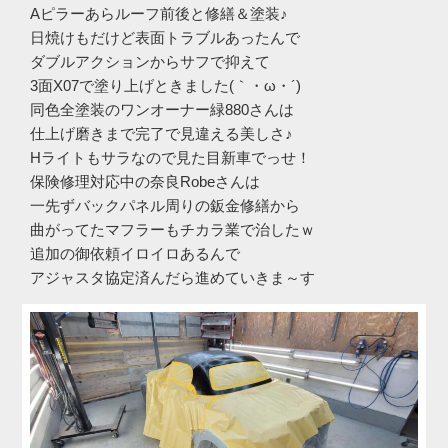
Aピラーあらルーフ前後と修繕＆塗装♪
日焼けもだけど表面トラブルあったんで
ダブルアクションからサフで抑えて
3面X07で塗り上げときました(｀・ω・´)ゞ
同色全塗装のワンオーナー緑880さんは
仕上げ磨きまで完了で見違える美しさ♪
Hライトもサラなので見た目新車でっせ！
保険修理対応中の奈良Robeさんは
一先ずバックパネル周りの鈑金修繕から
曲がってたマフラーもチカラ業で治したｗ
追加の御依頼イロイロあるんで
アジャスタ協定済んだら進めていきま～す