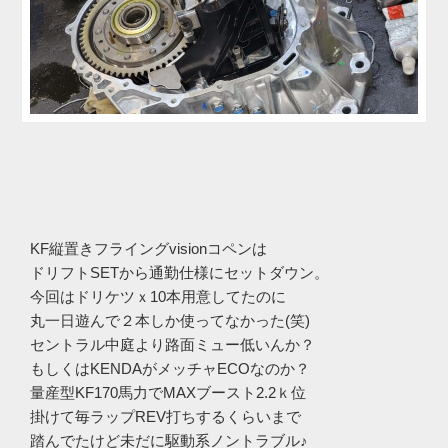
KF縦置きフライングvisionコペンは
ドリフトSETから通勤仕様にセットダウン。
今回はドリケツｘ10本用意してたのに
丸一日遊んで２本しか使ってなかった(笑)
セントラル中庭より路面ミュー低いんか？
もしくはKENDAがメッチャECOなのか？
量産型KF170馬力でMAXブースト2.2ｋ位
掛けて毎ラップREV打ちするくらいまで
踏んでたけど未だに駆動系ノントラブル♪