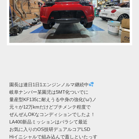
園長は連日1日1エンジンノルマ継続中
岐阜ナンバー某園児は5MT化ついでに
量産型KF135に耐えうる中身の強化(‘ω’)ノ
元々が12万kmだけどプチメンテ程度で
ぜんぜんOKなコンディションでしたよ！
LA400新品ミッションはバラシて最近
お気に入りのOS技研デュアルコアLSD
Hiイニシャルで組み込んで蓋しといたっす