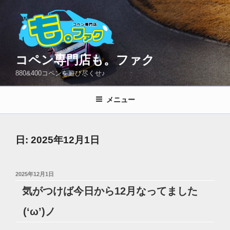
コ
ン
テ
ン
ツ
コペン専門店も。ファク
へ
880&400コペンを遊び尽くせ♪
ス
キ
メニュー
ッ
プ
日:
2025年12月1日
投
2025年12月1日
稿
気がつけば今日から12月なってました
日:
(‘ω’)ノ