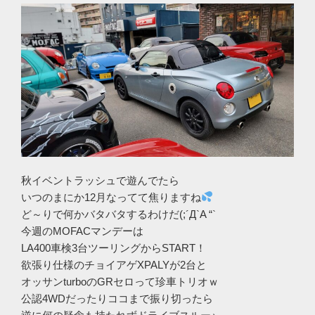
秋イベントラッシュで遊んでたら
いつのまにか12月なってて焦りますね
ど～りで何かバタバタするわけだ(;´Д`A “`
今週のMOFACマンデーは
LA400車検3台ツーリングからSTART！
欲張り仕様のチョイアゲXPALYが2台と
オッサンturboのGRセロって珍車トリオｗ
公認4WDだったりココまで振り切ったら