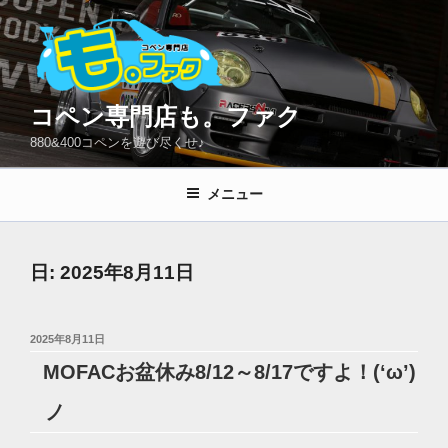
コ
ン
テ
ン
ツ
コペン専門店も。ファク
へ
880&400コペンを遊び尽くせ♪
ス
キ
メニュー
ッ
プ
日:
2025年8月11日
投
2025年8月11日
稿
MOFACお盆休み8/12～8/17ですよ！(‘ω’)
日:
ノ