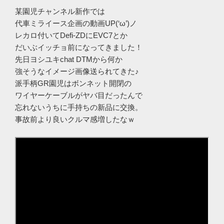
某園児チャンネル新作では
代車ミライース企画の動画UP(‘ω’)ノ
レカロ付いてDefi-ZDにEVC7とか
だいぶイッチョ前になってきました！
先日ヨシユキchat DTMから何か
強そうなイメージ画像送られてきた♪
派手柄GR園児はボンネット開閉の
ワイヤーケーブルがヤバ目だったんで
忘れないうちに手持ちの新品に交換。
事故前より良いクルマ感増したなｗ