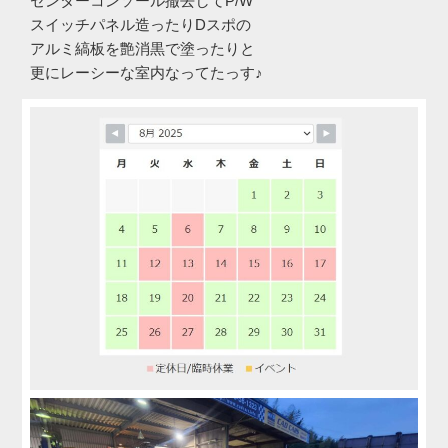
センターコンソール撤去してP/W
スイッチパネル造ったりDスポの
アルミ縞板を艶消黒で塗ったりと
更にレーシーな室内なってたっす♪