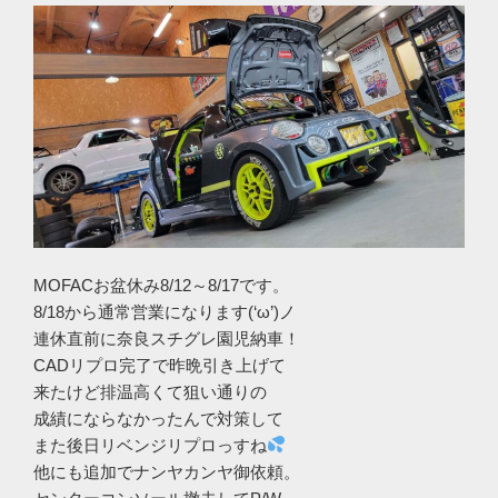
MOFACお盆休み8/12～8/17です。
8/18から通常営業になります(‘ω’)ノ
連休直前に奈良スチグレ園児納車！
CADリプロ完了で昨晩引き上げて
来たけど排温高くて狙い通りの
成績にならなかったんで対策して
また後日リベンジリプロっすね
他にも追加でナンヤカンヤ御依頼。