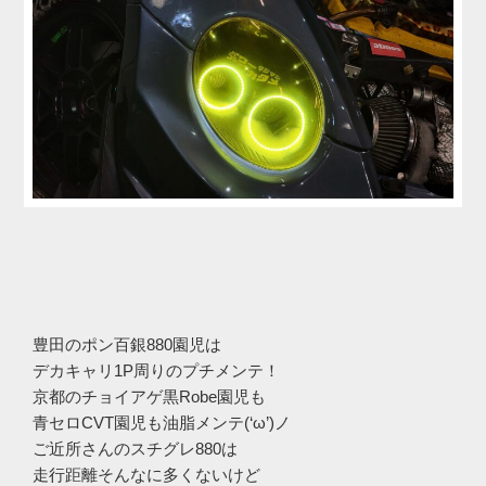
豊田のポン百銀880園児は
デカキャリ1P周りのプチメンテ！
京都のチョイアゲ黒Robe園児も
青セロCVT園児も油脂メンテ(‘ω’)ノ
ご近所さんのスチグレ880は
走行距離そんなに多くないけど