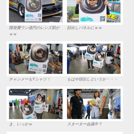
開発費ウン億円のレンズ部が
顔出しパネルにｗｗ
ｗｗ
チャンメーもYシャツ！
もはや頭出しというか・・・
ま、いっかｗ
スターター会議中？