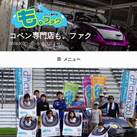
コ
ン
テ
ン
ツ
コペン専門店も。ファク
へ
880&400コペンを遊び尽くせ♪
ス
キ
メニュー
ッ
プ