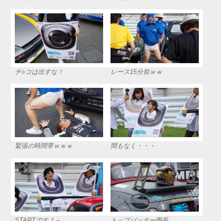
チ○コは出すな！
レース15分前ｗｗ
緊張の時間帯ｗｗｗ
間もなく・・・
STARTですよ～
トップバッター園長