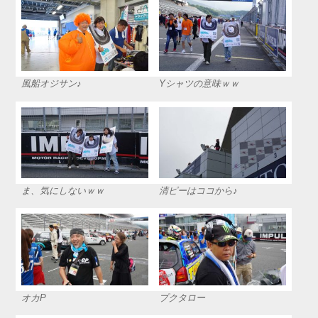
風船オジサン♪
Yシャツの意味ｗｗ
ま、気にしないｗｗ
清ピーはココから♪
オカP
プクタロー