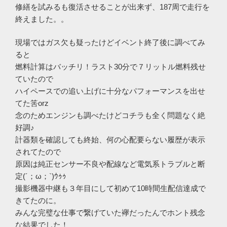
修繕を試みるも復活させることが出来ず、187周で走行を
終えました。。
現場ではガス欠も疑ったけどイベント終了後に調べてみ
ると
燃料計算はバッチリ！ラスト30分で７リットル燃料残せ
ていたので
ハイペースでの追い上げに十分なパフォーマンスを出せ
てた筈orz
念のためエンジンも調べたけどコチラも全く問題なく絶
好調♪
計器類を確認しても終始、何の心配要らない履歴が表示
されてたので
原因は純正センサー不良や配線など電気系トラブルと断
定(´；ω；`)ｳｩｩ
撮影機器中継も３年目にして初めて10時間生配信達成で
きてたのに。
みんな完璧な仕事で繋げていた襷だったんでホント残念
な結果でした！