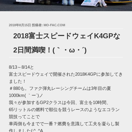
投
2018年8月15日
投稿者:
MO-FAC.COM
稿
2018富士スピードウェイK4GPな
日:
2日間満喫！(｀・ω・´)ゞ
8/13～8/14と
富士スピードウェイで開催された2018K4GPに参加してき
ました！
＃880も。ファク弾丸レーシングチームは3年目の夏
1000km( ｀ー´)ノ
我々が参加するGP2クラスは今回、富士を10時間、
65リットルの燃料で順位を競うレースのようなエコラン
競技ってことで
車両側も今までで一番？燃費を意識して工夫を凝らし製
作しました(;^_^A