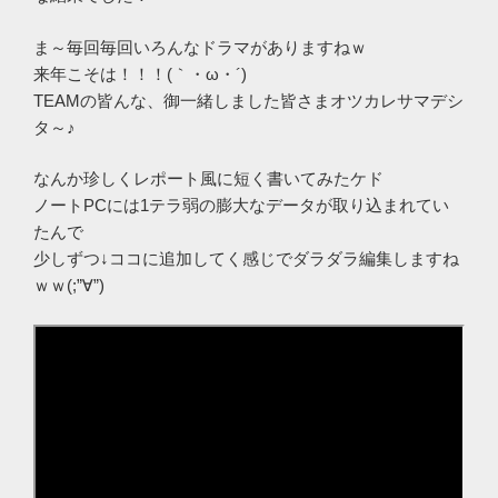
ま～毎回毎回いろんなドラマがありますねｗ
来年こそは！！！(｀・ω・´)ゞ
TEAMの皆んな、御一緒しました皆さまオツカレサマデシ
タ～♪
なんか珍しくレポート風に短く書いてみたケド
ノートPCには1テラ弱の膨大なデータが取り込まれてい
たんで
少しずつ↓ココに追加してく感じでダラダラ編集しますね
ｗｗ(;”∀”)