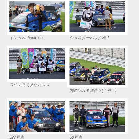
インカムcheck中！
ショルダーバック風？
コペン見えませんｗｗ
関西HOT-K連合？( *´艸｀)
527号車
68号車