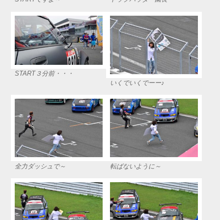
START３分前・・・
いくでいくでーー♪
全力ダッシュで～
転ばないように～