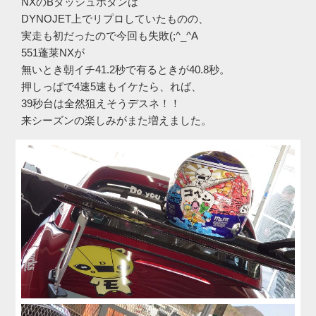
NXのBダッシュボタンは
DYNOJET上でリプロしていたものの、
実走も初だったので今回も失敗(;^_^A
551蓬莱NXが
無いとき朝イチ41.2秒で有るときが40.8秒。
押しっぱで4速5速もイケたら、れば、
39秒台は全然狙えそうデスネ！！
来シーズンの楽しみがまた増えました。