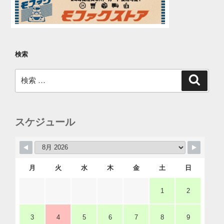
ン
検索
検
検
索
索:
スケジュール
月
火
水
木
金
土
日
1
2
3
4
5
6
7
8
9