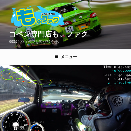
コ
ン
テ
ン
ツ
コペン専門店も。ファク
へ
880&400コペンを遊び尽くせ♪
ス
キ
メニュー
ッ
プ