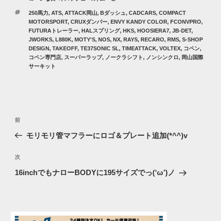
テ
タ
250馬力
,
ATS
,
ATTACK岡山
,
Bダッシュ
,
CADCARS
,
COMPACT
ゴ
グ
MOTORSPORT
,
CRUXダンパー
,
ENVY KANDY COLOR
,
FCONVPRO
,
リ
FUTURAトレーラー
,
HALスプリング
,
HKS
,
HOOSIERA7
,
JB-DET
,
ー
JWORKS
,
L880K
,
MOTY'S
,
NOS
,
NX
,
RAYS
,
RECARO
,
RMS
,
S-SHOP
DESIGN
,
TAKEOFF
,
TE37SONIC SL
,
TIMEATTACK
,
VOLTEX
,
コペン
,
コペン専門店
,
スーパーラップ
,
ノークラシフト
,
ノンシンクロ
,
岡山国際
サーキット
投
過
前
稿
去
モリモリ管マフラーにロゴ＆プレート追加(*^^)v
ナ
の
ビ
投
次
次
稿
ゲ
の
16inchでもナローBODYに195サイズでっ(‘ω’)ノ
投
ー
稿
シ
ョ