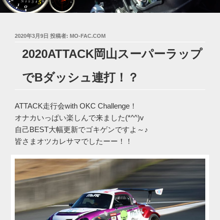
投
2020年3月9日
投稿者:
MO-FAC.COM
稿
2020ATTACK岡山スーパーラップ
日:
でBダッシュ連打！？
ATTACK走行会with OKC Challenge！
オナカいっぱい楽しんで来ました(*^^)v
自己BEST大幅更新でゴキゲンですよ～♪
皆さまオツカレサマでしたーー！！