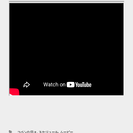
カ
コペンな日々
,
スケジュール
,
ムービー