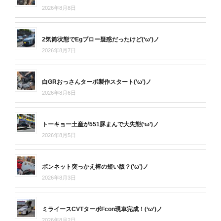
2026年8月8日
2気筒状態でEgブロー疑惑だったけど(‘ω’)ノ
2026年8月7日
白GRおっさんターボ製作スタート(‘ω’)ノ
2026年8月6日
トーキョー土産が551豚まんで大失態(‘ω’)ノ
2026年8月5日
ボンネット突っかえ棒の短い版？(‘ω’)ノ
2026年8月3日
ミライースCVTターボFcon現車完成！(‘ω’)ノ
2026年8月2日