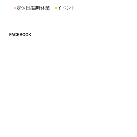
■
定休日/臨時休業
■
イベント
FACEBOOK