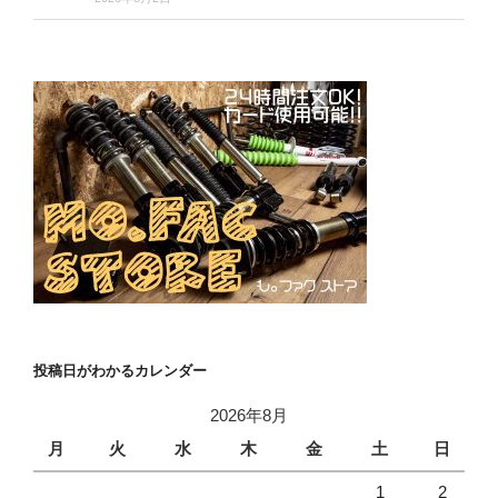
投稿日がわかるカレンダー
2026年8月
月
火
水
木
金
土
日
1
2