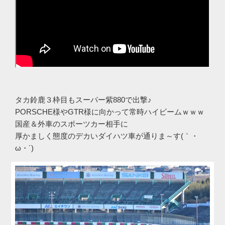
タカ鈴鹿３枠目もスーパー紫880で出撃♪
PORSCHE様やGTR様に向かって常時ハイビームｗｗｗ
国産＆外車のスポーツカー相手に
厚かましく態度のデカいダイハツ車が通りま～す(｀・
ω・´)ゞ