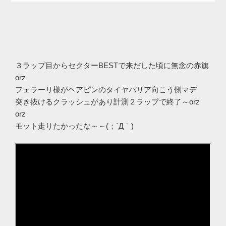
３ラップ目からセクターBESTで来だした頃に無念の赤旗
orz
フェラーリ様がヘアピンのタイヤバリア向こう側マデ
突き抜けるクラッシュがあり計測２ラップで終了～orz
orz
モット走りたかったな～～(；´Д｀)