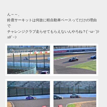
ん～～、
鈴鹿サーキットは何故に軽自動車ベースってだけの理由
で
チャレンジクラブ走らせてもらえないんやろね？(´･ω･`)ｼ
ｮﾎﾞｰﾝ