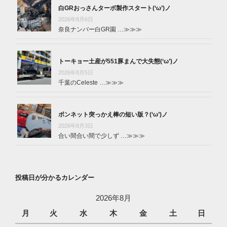
白GRおっさんターボ製作スタート(‘ω’)ノ
2026年8月6日
奈良ナンバー白GR園 …
≫≫≫
トーキョー土産が551豚まんで大失態(‘ω’)ノ
2026年8月5日
千葉のCeleste …
≫≫≫
ボンネット突っかえ棒の短い版？(‘ω’)ノ
2026年8月3日
合い間合い間で少しず …
≫≫≫
投稿日が分かるカレンダー
2026年8月
月
火
水
木
金
土
日