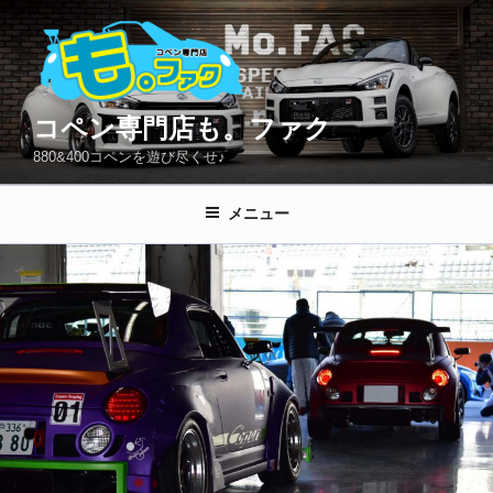
コ
ン
テ
ン
ツ
コペン専門店も。ファク
へ
880&400コペンを遊び尽くせ♪
ス
キ
メニュー
ッ
プ