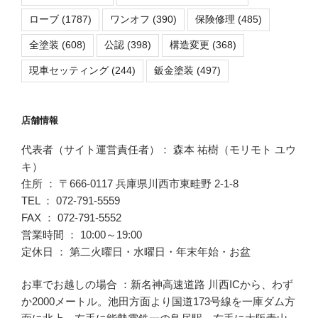
ローブ
(1787)
ワンオフ
(390)
保険修理
(485)
全塗装
(608)
公認
(398)
構造変更
(368)
現車セッティング
(244)
鈑金塗装
(497)
店舗情報
代表者（サイト運営責任者）： 森本 祐樹（モリモト ユウ
キ）
住所 ： 〒666-0117 兵庫県川西市東畦野 2-1-8
TEL ： 072-791-5559
FAX ： 072-791-5552
営業時間 ： 10:00～19:00
定休日 ： 第二火曜日・水曜日・年末年始・お盆
お車でお越しの場合 ：新名神高速道路 川西ICから、わず
か2000メートル。池田方面より国道173号線を一庫ダム方