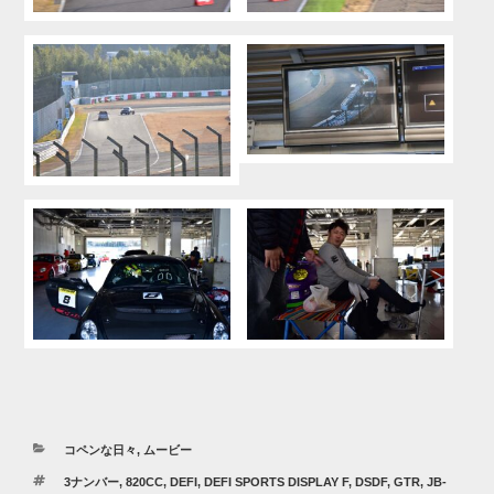
カ
コペンな日々
,
ムービー
テ
タ
3ナンバー
,
820CC
,
DEFI
,
DEFI SPORTS DISPLAY F
,
DSDF
,
GTR
,
JB-
ゴ