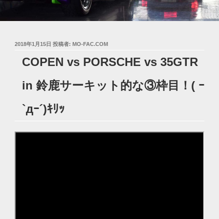
投
2018年1月15日
投稿者:
MO-FAC.COM
稿
COPEN vs PORSCHE vs 35GTR
日:
in 鈴鹿サーキット的な③枠目！( ｰ
`дｰ´)ｷﾘｯ