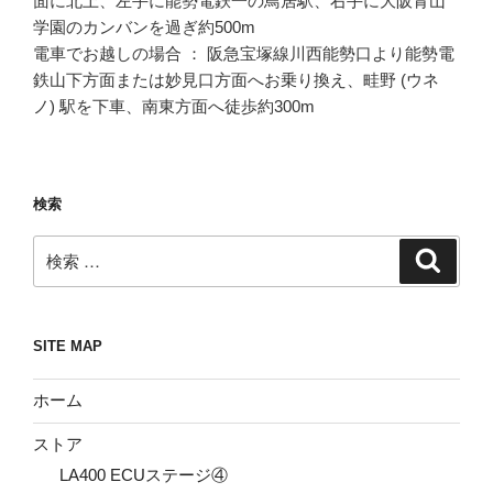
面に北上、左手に能勢電鉄一の鳥居駅、右手に大阪青山
学園のカンバンを過ぎ約500m
電車でお越しの場合 ： 阪急宝塚線川西能勢口より能勢電
鉄山下方面または妙見口方面へお乗り換え、畦野 (ウネ
ノ) 駅を下車、南東方面へ徒歩約300m
検索
検
検
索
索:
SITE MAP
ホーム
ストア
LA400 ECUステージ④