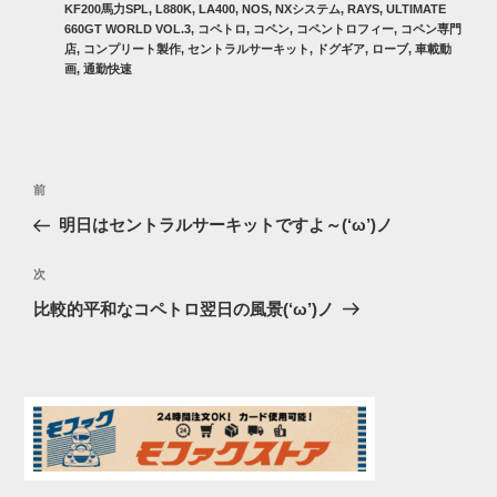
KF200馬力SPL
,
L880K
,
LA400
,
NOS
,
NXシステム
,
RAYS
,
ULTIMATE
ー
660GT WORLD VOL.3
,
コペトロ
,
コペン
,
コペントロフィー
,
コペン専門
店
,
コンプリート製作
,
セントラルサーキット
,
ドグギア
,
ローブ
,
車載動
画
,
通勤快速
投
過
前
稿
去
明日はセントラルサーキットですよ～(‘ω’)ノ
ナ
の
ビ
投
次
次
稿
ゲ
の
比較的平和なコペトロ翌日の風景(‘ω’)ノ
投
ー
稿
シ
ョ
ン