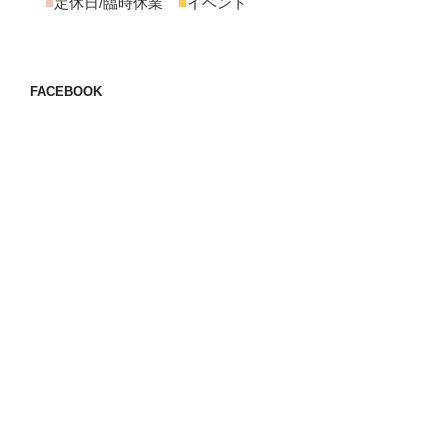
■
定休日/臨時休業
■
イベント
FACEBOOK