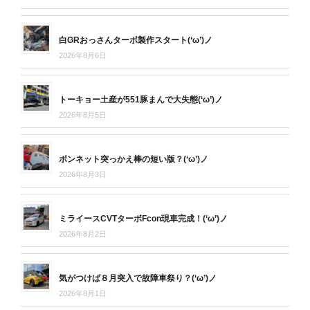
白GRおっさんターボ製作スタート(‘ω’)ノ
2026年8月6日
トーキョー土産が551豚まんで大失態(‘ω’)ノ
2026年8月5日
ボンネット突っかえ棒の短い版？(‘ω’)ノ
2026年8月3日
ミライースCVTターボFcon現車完成！(‘ω’)ノ
2026年8月2日
気がつけば８月突入で故障車祭り？(‘ω’)ノ
2026年8月1日