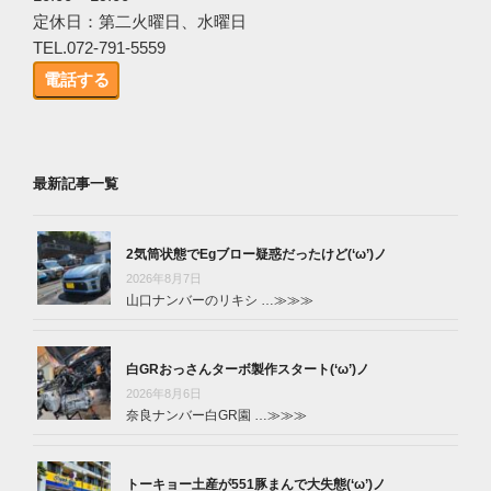
定休日：第二火曜日、水曜日
TEL.072-791-5559
電話する
最新記事一覧
2気筒状態でEgブロー疑惑だったけど(‘ω’)ノ
2026年8月7日
山口ナンバーのリキシ …
≫≫≫
白GRおっさんターボ製作スタート(‘ω’)ノ
2026年8月6日
奈良ナンバー白GR園 …
≫≫≫
トーキョー土産が551豚まんで大失態(‘ω’)ノ