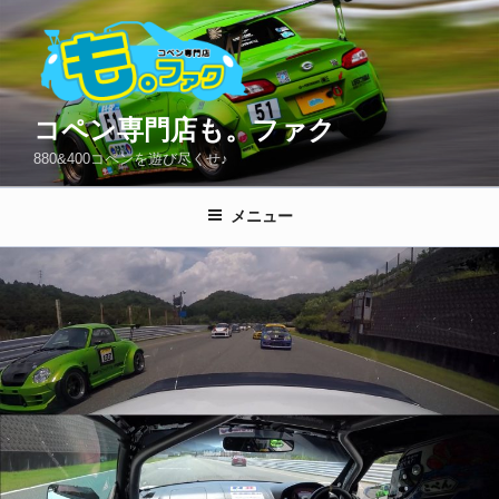
コ
ン
テ
ン
ツ
コペン専門店も。ファク
へ
880&400コペンを遊び尽くせ♪
ス
キ
メニュー
ッ
プ