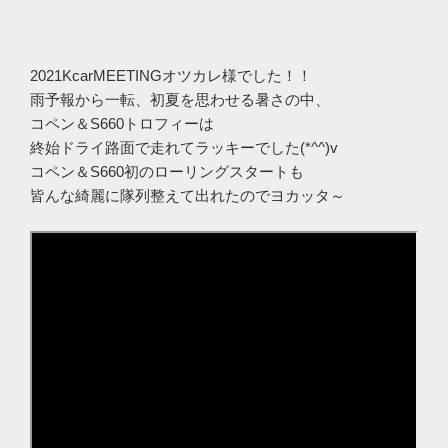
2021KcarMEETINGオツカレ様でした！！
雨予報から一転、初夏を思わせる暑さの中、
コペン＆S660トロフィーは
終始ドライ路面で走れてラッキーでした(*^^)v
コペン＆S660初のローリングスタートも
皆んな綺麗に隊列整えて出れたのでヨカッタ～