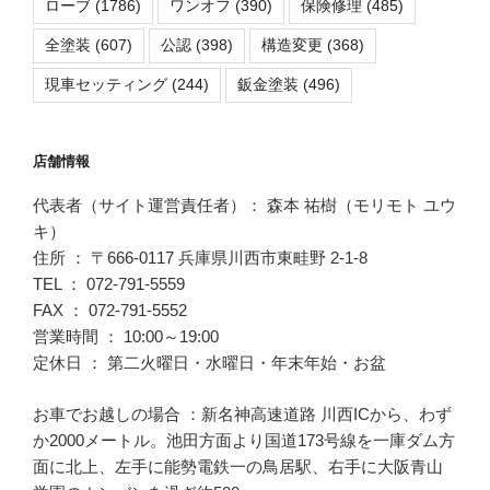
ローブ
(1786)
ワンオフ
(390)
保険修理
(485)
全塗装
(607)
公認
(398)
構造変更
(368)
現車セッティング
(244)
鈑金塗装
(496)
店舗情報
代表者（サイト運営責任者）： 森本 祐樹（モリモト ユウ
キ）
住所 ： 〒666-0117 兵庫県川西市東畦野 2-1-8
TEL ： 072-791-5559
FAX ： 072-791-5552
営業時間 ： 10:00～19:00
定休日 ： 第二火曜日・水曜日・年末年始・お盆
お車でお越しの場合 ：新名神高速道路 川西ICから、わず
か2000メートル。池田方面より国道173号線を一庫ダム方
面に北上、左手に能勢電鉄一の鳥居駅、右手に大阪青山