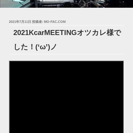
投
2021年7月11日
投稿者:
MO-FAC.COM
稿
2021KcarMEETINGオツカレ様で
日:
した！(‘ω’)ノ