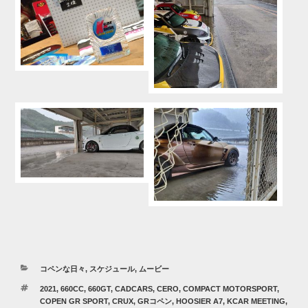
カ
コペンな日々
,
スケジュール
,
ムービー
テ
タ
2021
,
660CC
,
660GT
,
CADCARS
,
CERO
,
COMPACT MOTORSPORT
,
ゴ
グ
COPEN GR SPORT
,
CRUX
,
GRコペン
,
HOOSIER A7
,
KCAR MEETING
,
リ