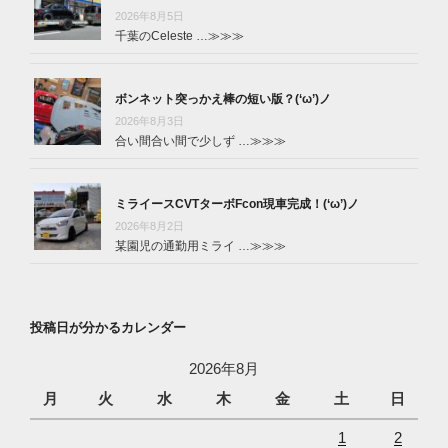
2026年8月5日
千葉のCeleste …
≫≫≫
ボンネット突っかえ棒の短い版？(‘ω’)ノ
2026年8月3日
合い間合い間で少しず …
≫≫≫
ミライースCVTターボFcon現車完成！(‘ω’)ノ
2026年8月2日
某園児の通勤用ミライ …
≫≫≫
投稿日が分かるカレンダー
2026年8月
月
火
水
木
金
土
日
1
2