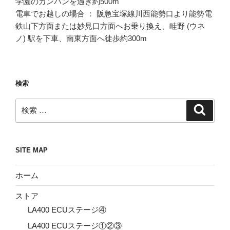
学園のカンバンを過ぎ約500m
電車でお越しの場合 ： 阪急宝塚線川西能勢口より能勢電
鉄山下方面または妙見口方面へお乗り換え、畦野 (ウネ
ノ) 駅を下車、南東方面へ徒歩約300m
検索
検
検
索
索:
SITE MAP
ホーム
ストア
LA400 ECUステージ④
LA400 ECUステージ①②③