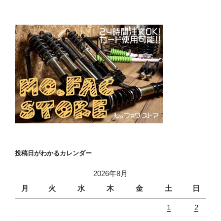
投稿日がわかるカレンダー
2026年8月
月
火
水
木
金
土
日
1
2