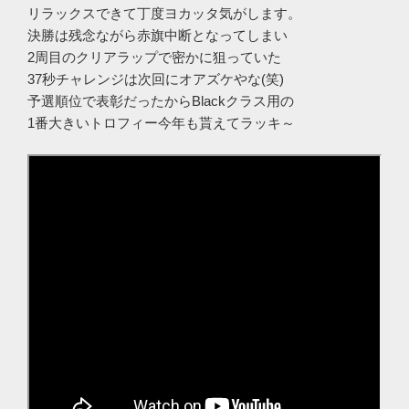
リラックスできて丁度ヨカッタ気がします。
決勝は残念ながら赤旗中断となってしまい
2周目のクリアラップで密かに狙っていた
37秒チャレンジは次回にオアズケやな(笑)
予選順位で表彰だったからBlackクラス用の
1番大きいトロフィー今年も貰えてラッキ～