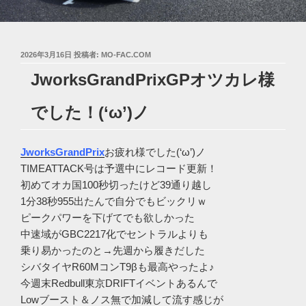
投
2026年3月16日
投稿者:
MO-FAC.COM
稿
JworksGrandPrixGPオツカレ様
日:
でした！(‘ω’)ノ
JworksGrandPrix
お疲れ様でした(‘ω’)ノ
TIMEATTACK号は予選中にレコード更新！
初めてオカ国100秒切ったけど39通り越し
1分38秒955出たんで自分でもビックリｗ
ピークパワーを下げてでも欲しかった
中速域がGBC2217化でセントラルよりも
乗り易かったのと→先週から履きだした
シバタイヤR60MコンT9βも最高やったよ♪
今週末Redbull東京DRIFTイベントあるんで
Lowブースト＆ノス無で加減して流す感じが