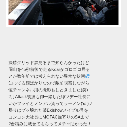
決勝グリッド票見るまで知らんかったけど
岡山を45秒前後で走るKcarがゴロゴロ居る
とか数年前では考えられない異常な状態
知ってる顔ばかりなので敵前視察しながら
恒チャンネル用の撮影もしときました(笑)
2月Attack筑波も御一緒した緑ツデー社長に
いかフライとノンアル貰ってラーメン(‘ω’)ノ
帰りはブッ壊れた某Ekishowメイプル号を
ヨンヨン大社長にMOFAC最寄りのSAまで
2台積みに載せてもらってメチャ助かった！