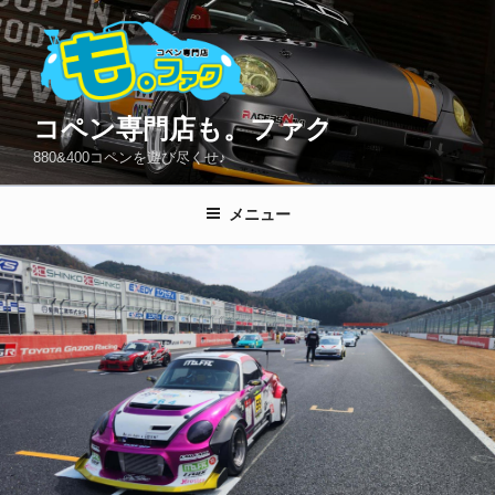
コ
ン
テ
ン
ツ
コペン専門店も。ファク
へ
880&400コペンを遊び尽くせ♪
ス
キ
メニュー
ッ
プ