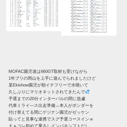
MOFAC園児達は660GT取材も受けながら
1年ブリの岡山を上手に遊んでられましたけど
某Ekishow園児が朝イチフリーで水噴いて
久しぶりにマリオネットされてきたんで
予選までの20分インターバルの間に急遽
代車ミライ―ス出走準備→本人がポンダーを
付け替えてる間にゲジナン園児がゼッケン
貼ってと見事な連携でスグ予選コースインｗ
まぁコレ初めて乗るしインパネシフトだし