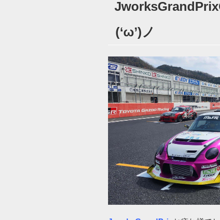
JworksGrand
日:
(‘ω’)ノ