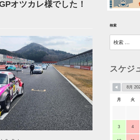
PrixGPオツカレ様でした！
検索
検
索:
スケジ
月
火
3
4