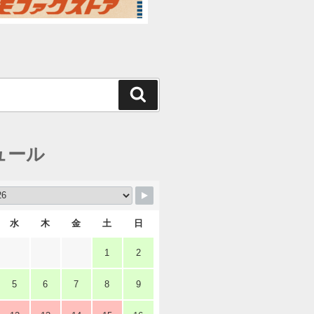
検
索
ュール
水
木
金
土
日
1
2
5
6
7
8
9