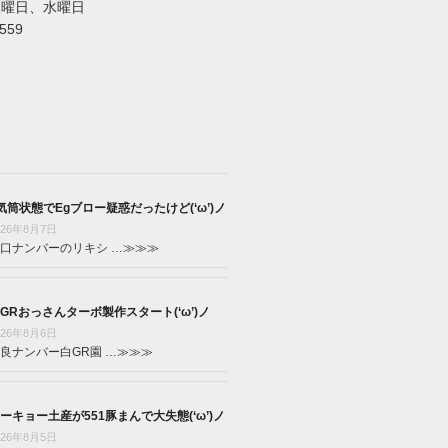
火曜日、水曜日
5559
気筒状態でEgブロー疑惑だったけど(‘ω’)ノ
026年8月7日
口ナンバーのリキシ …
≫≫≫
GRおっさんターボ製作スタート(‘ω’)ノ
026年8月6日
良ナンバー白GR園 …
≫≫≫
ーキョー土産が551豚まんで大失態(‘ω’)ノ
026年8月5日