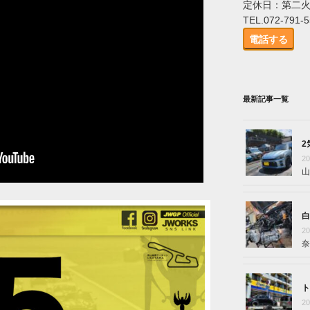
定休日：第二
TEL.072-791-
電話する
最新記事一覧
2
2
山
白
2
奈
ト
2