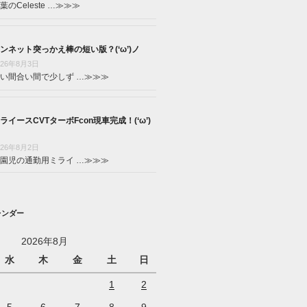
葉のCeleste …
≫≫≫
ンネット突っかえ棒の短い版？(‘ω’)ノ
026年8月3日
い間合い間で少しず …
≫≫≫
ライースCVTターボFcon現車完成！(‘ω’)
026年8月2日
園児の通勤用ミライ …
≫≫≫
レンダー
2026年8月
水
木
金
土
日
1
2