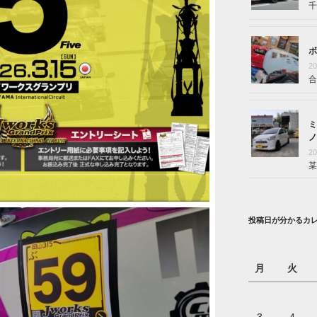
千
ボ
2
合
ミ
ノ
2
某
投稿日が分かるカ
月
火