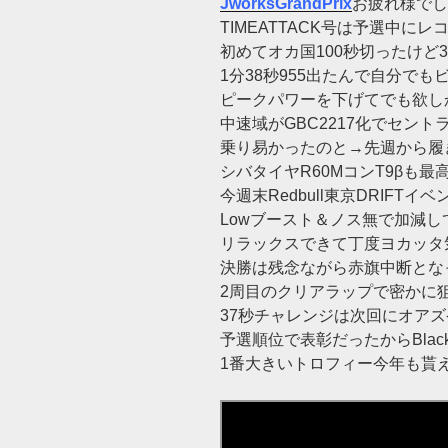
JworksGrandPrix
お疲れ様でした
TIMEATTACK号は予選中に
初めてオカ国100秒切ったけど
1分38秒955出たんで自分でも
ピークパワーを下げてでも欲し
中速域がGBC2217化でセント
乗り易かったのと→先週から履
シバタイヤR60MコンT9βも最
今週末Redbull東京DRIFTイ
Lowブースト＆ノス無で加減し
リラックスできて丁度ヨカッタ
決勝は残念ながら赤旗中断とな
2周目のクリアラップで密かに
37秒チャレンジは次回にオアズ
予選順位で表彰だったからBlac
1番大きいトロフィー今年も貰