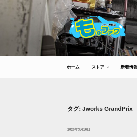
コ
ン
テ
ン
ツ
へ
ス
キ
ッ
ホーム
ストア
新着情
プ
タグ:
Jworks GrandPrix
投
2026年3月16日
稿