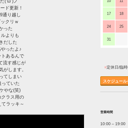
(‘ω’)ノ
10
11
レコード更新！
17
18
39通り越し
ビックリｗ
24
25
かった
ラルよりも
31
きだした
高やったよ♪
ベントあるんで
て流す感じが
■
定休日/臨
気がします。
ってしまい
スケジュール
狙っていた
ケやな(笑)
kクラス用の
えてラッキ～
営業時間
10:00 – 19:00