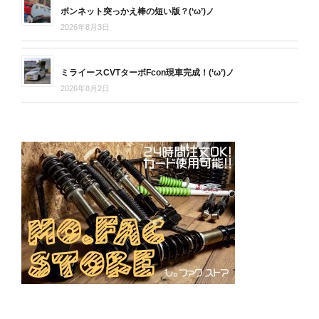
ボンネット突っかえ棒の短い版？(‘ω’)ノ
2026年8月3日
ミライースCVTターボFcon現車完成！(‘ω’)ノ
2026年8月2日