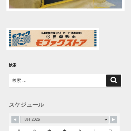
検索
検
検
索
索:
スケジュール