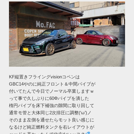
KF縦置きフライングvisionコペンは
GBC14やのに純正フロント＆中間パイプが
付いてたんで今日でノーマル卒業しますｗ
って事で久しぶりに60Φパイプを潰した
楕円パイプを床下補強の隙間に取り回して
通常モ管と大体同じ2次排圧に調整(‘ω’)ノ
そのまま左側を通せたらモット良い感じに
なるけど純正燃料タンクを右レイアウトが