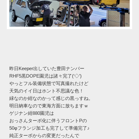
昨日Keeper出していた豊田ナンバー
RHF5黒DOPE園児は諸々完了(‘◇’)ゞ
やっとフル装備状態で写真撮れたけど
天気のイイ日はホント不思議な色！
緑なのか紺なのかって感じの黒っすね。
明日納車なので東海方面に放ちますｗ
ゲジナン紺880園児は
おっさんターボ化に伴うフロントPの
50φフランジ加工も完了して準備完了♪
純正ターボからの変更だったんで