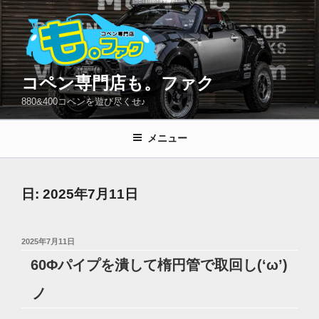
コ
ン
テ
ン
ツ
コペン専門店も。ファク
へ
880&400コペンを遊び尽くせ♪
ス
キ
メニュー
ッ
プ
日:
2025年7月11日
投
2025年7月11日
稿
60Φパイプを潰して楕円管で取回し(‘ω’)
日:
ノ