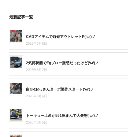
最新記事一覧
CADアイテムで時短アウトレットP(‘ω’)ノ
2026年8月8日
2気筒状態でEgブロー疑惑だったけど(‘ω’)ノ
2026年8月7日
白GRおっさんターボ製作スタート(‘ω’)ノ
2026年8月6日
トーキョー土産が551豚まんで大失態(‘ω’)ノ
2026年8月5日