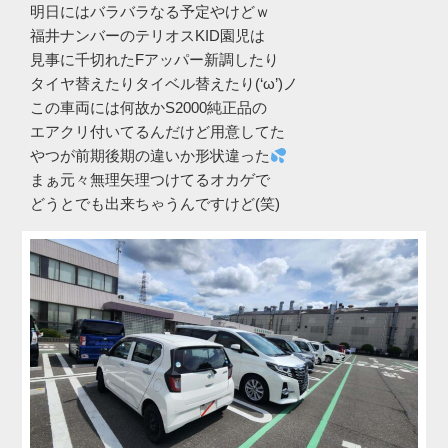
明日にはバラバラなる予定やけどｗ
福井ナンバーのテリオスKID園児は
見事に千切れたFアッパー新調したり
タイヤ替えたりタイベル替えたり(‘ω’)ノ
この車両には何故かS2000純正品の
エアクリ付いてるんだけど用意してた
やつが前期後期の違いか形状違った
まぁ元々無理矢理つけてるオカゲで
どうとでも出来ちゃうんですけど(笑)