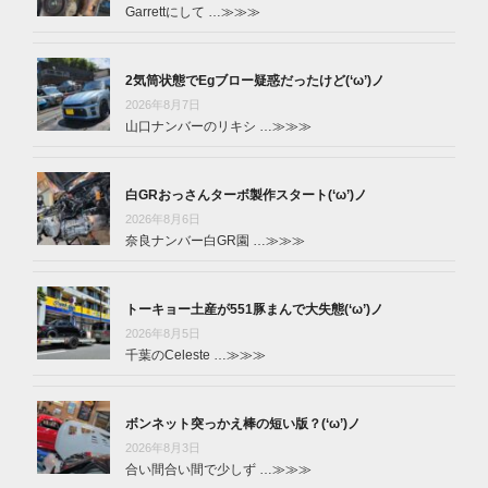
Garrettにして …
≫≫≫
2気筒状態でEgブロー疑惑だったけど(‘ω’)ノ
2026年8月7日
山口ナンバーのリキシ …
≫≫≫
白GRおっさんターボ製作スタート(‘ω’)ノ
2026年8月6日
奈良ナンバー白GR園 …
≫≫≫
トーキョー土産が551豚まんで大失態(‘ω’)ノ
2026年8月5日
千葉のCeleste …
≫≫≫
ボンネット突っかえ棒の短い版？(‘ω’)ノ
2026年8月3日
合い間合い間で少しず …
≫≫≫