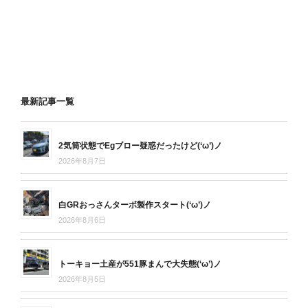
最新記事一覧
2気筒状態でEgブロー疑惑だったけど(‘ω’)ノ
2026年8月7日
白GRおっさんターボ製作スタート(‘ω’)ノ
2026年8月6日
トーキョー土産が551豚まんで大失態(‘ω’)ノ
2026年8月5日