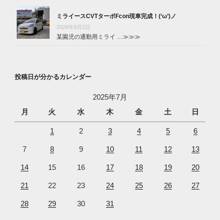
ミライースCVTターボFcon現車完成！(‘ω’)ノ
2026年8月2日
某園児の通勤用ミライ …
≫≫≫
投稿日が分かるカレンダー
2025年7月
月
火
水
木
金
土
日
1
2
3
4
5
6
7
8
9
10
11
12
13
14
15
16
17
18
19
20
21
22
23
24
25
26
27
28
29
30
31