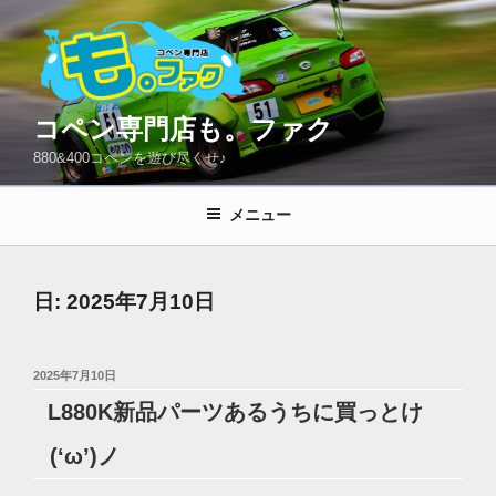
コ
ン
テ
ン
ツ
コペン専門店も。ファク
へ
880&400コペンを遊び尽くせ♪
ス
キ
メニュー
ッ
プ
日:
2025年7月10日
投
2025年7月10日
稿
L880K新品パーツあるうちに買っとけ
日:
(‘ω’)ノ