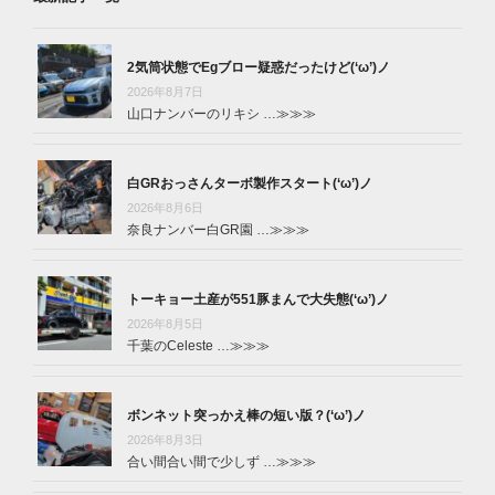
2気筒状態でEgブロー疑惑だったけど(‘ω’)ノ
2026年8月7日
山口ナンバーのリキシ …
≫≫≫
白GRおっさんターボ製作スタート(‘ω’)ノ
2026年8月6日
奈良ナンバー白GR園 …
≫≫≫
トーキョー土産が551豚まんで大失態(‘ω’)ノ
2026年8月5日
千葉のCeleste …
≫≫≫
ボンネット突っかえ棒の短い版？(‘ω’)ノ
2026年8月3日
合い間合い間で少しず …
≫≫≫