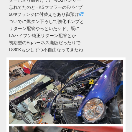
ターボ周り組付けてたらO2センサー
忘れてたのとHKSマフラーのFパイプ
50Φフランジに付替えもあり御預け
ついでに燃タン下ろして強化ポンプと
リターン配管やっといたケド、既に
LAハイフン純正リターン配管とか
初期型のEgハーネス廃版だったりで
L880Kも少しずつ不自由なってきたね