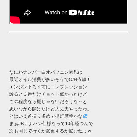
なにわナンバー白オバフェン園児は
最近オイル消費が多いそうでO/H依頼！
エンジン下ろす前にコンプレッション
診ると３番だけチョット低かったけど
この程度なら棚じゃないだろうな～と
思いながら開けたけど大丈夫やったわ。
とはいえ首振り多めで提灯摩耗かな
まぁJBナナハン仕様なって10年経つんで
次も同じで行くか変更するか悩むねぇｗ