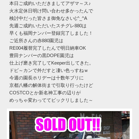
本日ご成約いただきましてアザマ～ス♪
火水定休日明け問い合わせ多かったんで
検討中だった皆さま御免なさい(;^_^A
先週ご成約いただいたスチグレ880は
早くも福岡ナンバー登録完了しました！
ご近所さんの赤880園児は
RE004履替完了したんで明日納車OK
豊田ナンバーの黒DOPE園児は
仕上げ磨き完了してKeeper出してきた。
ドピ～カンで外だすと凄い色っすねｗ
今週の園長ホリデーは十数年ブリに
京都八幡の解体街まで引取り行ったけど
COSTCOとか新名神工事の辺りが
めっちゃ変わっててビックリしました～