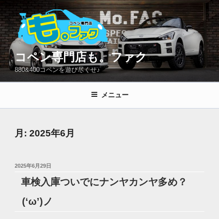
コ
ン
テ
ン
ツ
コペン専門店も。ファク
へ
880&400コペンを遊び尽くせ♪
ス
キ
メニュー
ッ
プ
月:
2025年6月
投
2025年6月29日
稿
車検入庫ついでにナンヤカンヤ多め？
日:
(‘ω’)ノ