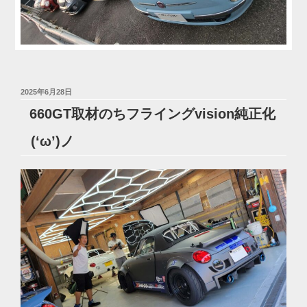
投
2025年6月28日
稿
660GT取材のちフライングvision純正化
日:
(‘ω’)ノ