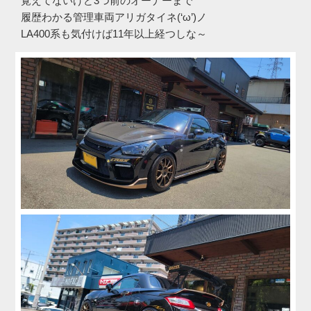
覚えてないけど3つ前のオーナーまで
履歴わかる管理車両アリガタイネ(‘ω’)ノ
LA400系も気付けば11年以上経つしな～