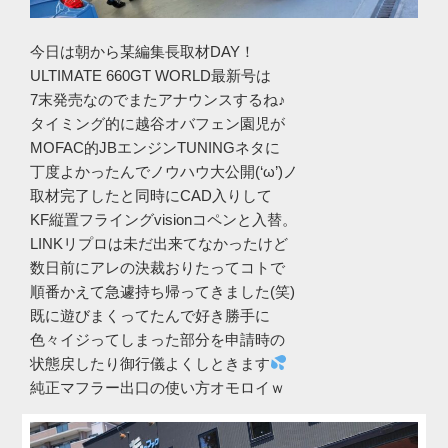
今日は朝から某編集長取材DAY！
ULTIMATE 660GT WORLD最新号は
7末発売なのでまたアナウンスするね♪
タイミング的に越谷オバフェン園児が
MOFAC的JBエンジンTUNINGネタに
丁度よかったんでノウハウ大公開(‘ω’)ノ
取材完了したと同時にCAD入りして
KF縦置フライングvisionコペンと入替。
LINKリプロは未だ出来てなかったけど
数日前にアレの決裁おりたってコトで
順番かえて急遽持ち帰ってきました(笑)
既に遊びまくってたんで好き勝手に
色々イジってしまった部分を申請時の
状態戻したり御行儀よくしときます
純正マフラー出口の使い方オモロイｗ