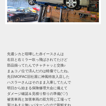
先週シカと喧嘩した赤イースさんは
右目と右ミラー吹っ飛ばされてたけど
部品揃ってたんでチャチャッと交換♪
まぁコノ位で済んだのは軽傷でしたね。
先日MOFAC旧社屋に神風特攻入店した
ハスラーさんはそのまま入庫してたんで
明日から始まる保険修理大会に備えて
ダメージ確認＆見積り祭りの準備(‘◇’)ゞ
被害車両と加害車両の双方同じ工場って
実はあまり無いパターンなので新鮮すね