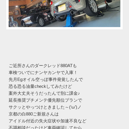
ご近所さんのダークレッド880ATも
車検ついでにナンヤカンヤで入庫！
先月Egオイル空っぽ事件発覚したんで
恐る恐る油量checkしてみたけど
案外大丈夫そうだったんで別に課金♪
延長推奨プチメンテ優先順位プランで
サクッとやっつけときました～(‘ω’)ノ
京都の白880ご新規さんは
アイドル付近の失火症状や加速不良など
不調相談だったけど車両確認してから