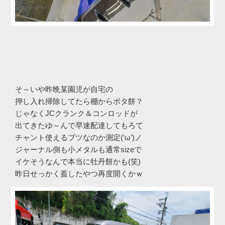
そ～いや昨晩某園児が自宅の
押し入れ掃除してたら棚からボタ餅？
じゃなくJCクランク＆コンロッドが
出てきたゆ～んで早速配達してもろて
チャント使えるブツなのか測定(‘ω’)ノ
ジャーナル側も小メタルも通常sizeで
イケそうなんで本当に牡丹餅かも(笑)
昨日せっかく蓋したやつ再度開くかｗ