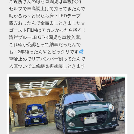
ご近所さんの緑セロ園児は車検(‘◇’)ゞ
セルフで車高調上げて持ってきたんで
助かるわ～と思たら床下LEDテープ
四方おったんで全撤去しときましたｗ
ゴーストFILMはアカンかったら捲る！
湾岸ブルーLB GT-K園児も車検入庫。
これ確か公認とって納車だったんで
も～2年経ったんやとビックリです
車輪止めでリアバンパー割ってたんで
入庫ついでに修繕＆再塗装しときます