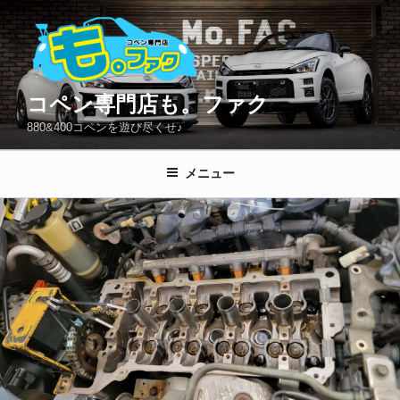
コ
ン
テ
ン
ツ
コペン専門店も。ファク
へ
880&400コペンを遊び尽くせ♪
ス
キ
メニュー
ッ
プ