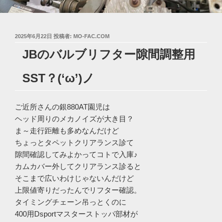
投
2025年6月22日
投稿者:
MO-FAC.COM
稿
JBのバルブリフター隙間調整用
日:
SST？(‘ω’)ノ
ご近所さんの銀880AT園児は
ヘッド周りのメカノイズが大き目？
ま～走行距離も多めなんだけど
ちょっとタペットクリアランス診て
隙間確認してみよかってコトで入庫♪
カムカバー外してクリアランス診ると
そこまで広いわけじゃないんだけど
上限値寄りだったんでリフター確認。
タイミングチェーン吊っとくのに
400用Dsportマスターストッパ部材が