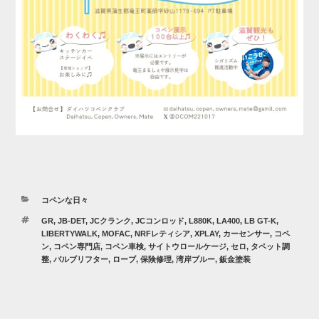
カ
コペンな日々
テ
タ
GR
,
JB-DET
,
JCクランク
,
JCコンロッド
,
L880K
,
LA400
,
LB GT-K
,
ゴ
グ
LIBERTYWALK
,
MOFAC
,
NRFレティシア
,
XPLAY
,
カーセンサー
,
コペ
リ
ン
,
コペン専門店
,
コペン車検
,
サイトウロールケージ
,
セロ
,
タペット調
ー
整
,
バルブリフター
,
ローブ
,
保険修理
,
湾岸ブルー
,
鈑金塗装