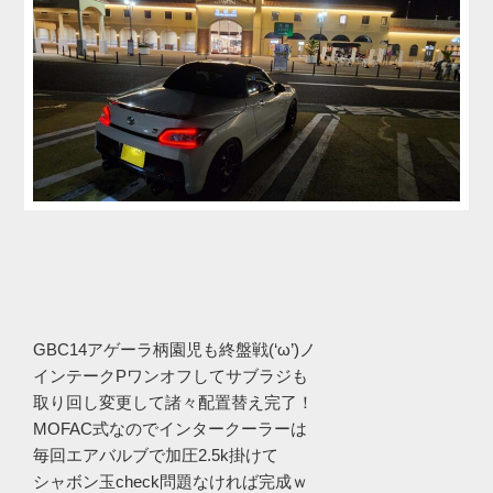
GBC14アゲーラ柄園児も終盤戦(‘ω’)ノ
インテークPワンオフしてサブラジも
取り回し変更して諸々配置替え完了！
MOFAC式なのでインタークーラーは
毎回エアバルブで加圧2.5k掛けて
シャボン玉check問題なければ完成ｗ