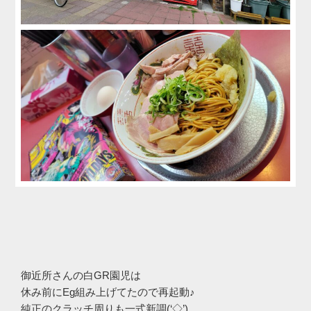
御近所さんの白GR園児は
休み前にEg組み上げてたので再起動♪
純正のクラッチ周りも一式新調(‘◇’)ゞ