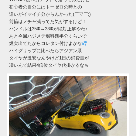
初心者の自分にはトーゼロの時との
違いがイマイチ分からんかった(￣▽￣;)
前輪はメチャ減ってた気がするけど！
ハンドルは35Φ→33Φが絶対正解やわ♪
あと今回ハジメテ燃料残半分くらいで
燃欠出てたからコレタン付けよかな
ハイグリップに比べたらアジアン系
タイヤが激安なんやけど1日の消費量が
凄いんで結果4倍位タイヤ代掛かるなｗ