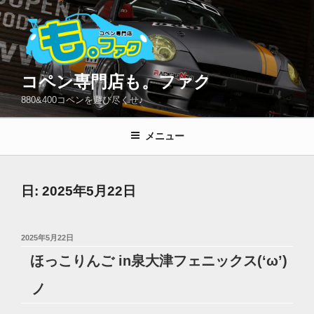
コ
ン
テ
ン
ツ
コペン専門店も。ファク
へ
880&400コペンを遊び尽くせ♪
ス
キ
メニュー
ッ
プ
日:
2025年5月22日
投
2025年5月22日
稿
ほっこりんご in泉大津フェニックス(‘ω’)
日:
ノ