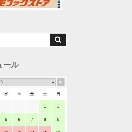
検
索
ュール
水
木
金
土
日
1
2
5
6
7
8
9