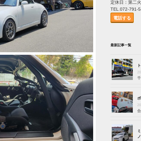
定休日：第二
TEL.072-791-
電話する
最新記事一覧
ト
2
千
ボ
2
合
ミ
ノ