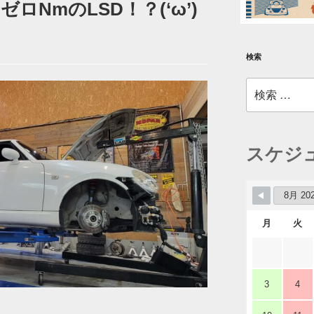
ロNmのLSD！？(‘ω’)
検索
検
索:
スケジ
月
火
3
4