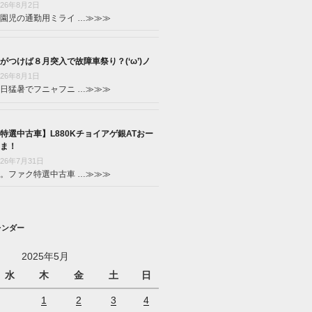
026年8月2日
園児の通勤用ミライ …
≫≫≫
がつけば８月突入で故障車祭り？(‘ω’)ノ
026年8月1日
日猛暑でフニャフニ …
≫≫≫
特選中古車】L880Kチョイアゲ銀ATおー
ま！
026年7月31日
。ファク特選中古車 …
≫≫≫
レンダー
2025年5月
水
木
金
土
日
1
2
3
4