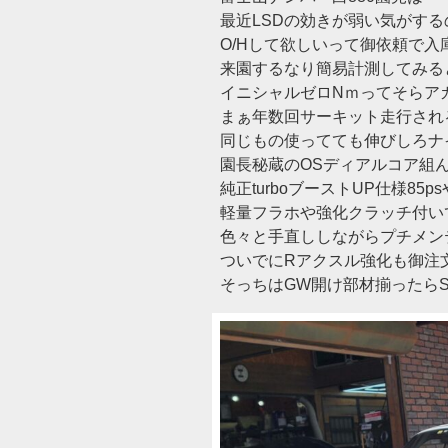
最近LSDの効きが弱い気がする
O/Hして欲しいって御依頼で入庫(
来園するなり簡易計測してみる
イニシャルゼロNｍってそらアカ
まぁ年数回サーキット走行され
同じもの使ってても伸びしろナ
園長秘蔵のOSディアルコア組
純正turboブーストUP仕様85p
軽量フラホや強化クラッチ付い
色々と手直ししながらプチメン
ついでにRアクスル強化も御注
そっちはGW開け部材揃ったらS