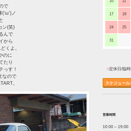
10
11
ので
‘ω’)ノ
17
18
と
ン(笑)
24
25
るんで
31
イから
んどくよ。
sやのに
てたり
■
定休日/臨
テっす！
文なので
TART。
スケジュール
営業時間
10:00 – 19:00