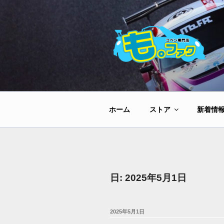
コ
ン
テ
ン
ツ
へ
ス
キ
ッ
ホーム
ストア
新着情
プ
日:
2025年5月1日
投
2025年5月1日
稿