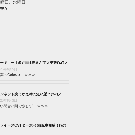
火曜日、水曜日
5559
ーキョー土産が551豚まんで大失態(‘ω’)ノ
026年8月5日
葉のCeleste …
≫≫≫
ンネット突っかえ棒の短い版？(‘ω’)ノ
026年8月3日
い間合い間で少しず …
≫≫≫
ライースCVTターボFcon現車完成！(‘ω’)