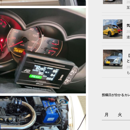
2
某
気
2
連
【
と
2
も
投稿日が分かるカ
月
火