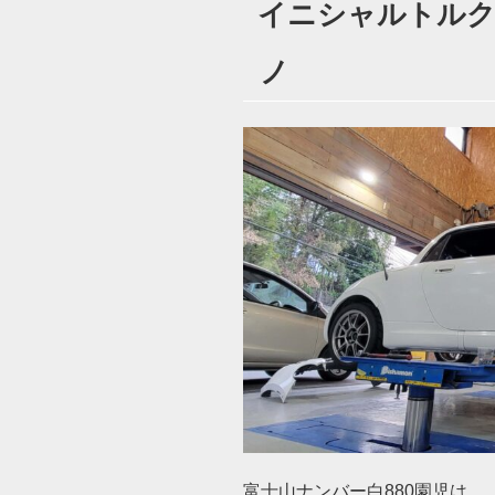
イニシャルトルクゼ
日:
ノ
富士山ナンバー白880園児は