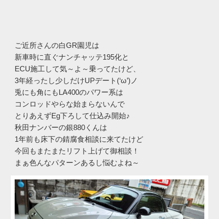
ご近所さんの白GR園児は
新車時に直ぐナンチャッテ195化と
ECU施工して気～よ～乗ってたけど、
3年経ったし少しだけUPデート(‘ω’)ノ
兎にも角にもLA400のパワー系は
コンロッドやらな始まらないんで
とりあえずEg下ろして仕込み開始♪
秋田ナンバーの銀880くんは
1年前も床下の錆腐食相談に来てたけど
今回もまたまたリフト上げて御相談！
まぁ色んなパターンあるし悩むよね～