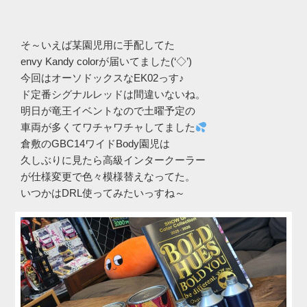
そ～いえば某園児用に手配してた
envy Kandy colorが届いてました(‘◇’)ゞ
今回はオーソドックスなEK02っす♪
ド定番シグナルレッドは間違いないね。
明日が竜王イベントなので土曜予定の
車両が多くてワチャワチャしてました
倉敷のGBC14ワイドBody園児は
久しぶりに見たら高級インタークーラー
が仕様変更で色々模様替えなってた。
いつかはDRL使ってみたいっすね～