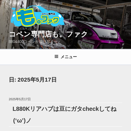
コ
ン
テ
ン
ツ
コペン専門店も。ファク
へ
880&400コペンを遊び尽くせ♪
ス
キ
メニュー
ッ
プ
日:
2025年5月17日
投
2025年5月17日
稿
L880Kリアハブは豆にガタcheckしてね
日:
(‘ω’)ノ