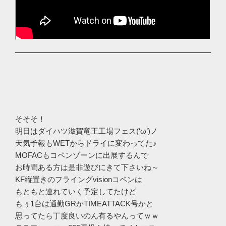
そそそ！
明日はダイハツ滋賀竜王工場フェス(‘ω’)ノ
天気予報もWETからドライに変わってた♪
MOFACもコペンゾーンに出展するんで
お時間ある方は是非遊びにきて下さいね～
KF縦置きのフライングvisionコペンは
もともと連れていく予定してたけど
もぅ1台は通勤GRかTIMEATTACK号かと
思ってたら丁度良いのん有るやんってｗｗ