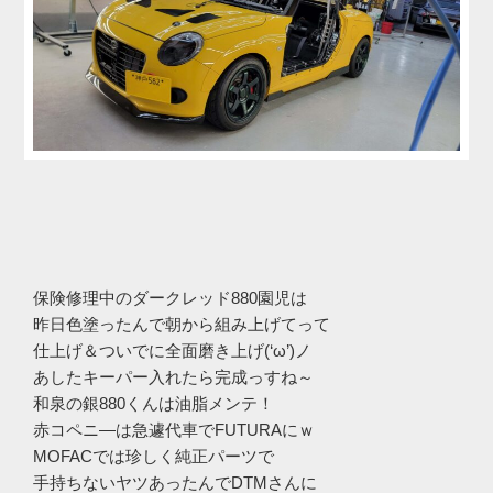
保険修理中のダークレッド880園児は
昨日色塗ったんで朝から組み上げてって
仕上げ＆ついでに全面磨き上げ(‘ω’)ノ
あしたキーパー入れたら完成っすね～
和泉の銀880くんは油脂メンテ！
赤コペニ―は急遽代車でFUTURAにｗ
MOFACでは珍しく純正パーツで
手持ちないヤツあったんでDTMさんに