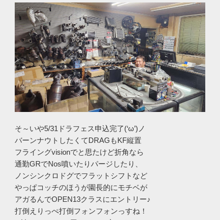
そ～いや5/31ドラフェス申込完了(‘ω’)ノ
バーンナウトしたくてDRAGもKF縦置
フライングvisionでと思たけど折角なら
通勤GRでNos噴いたりパージしたり、
ノンシンクロドグでフラットシフトなど
やっぱコッチのほうが園長的にモチベが
アガるんでOPEN13クラスにエントリー♪
打倒えりっぺ打倒フォンフォンっすね！