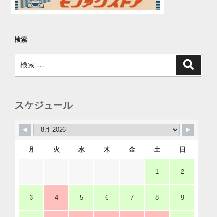
検索
検
検
索
索:
スケジュール
月
火
水
木
金
土
日
1
2
3
4
5
6
7
8
9