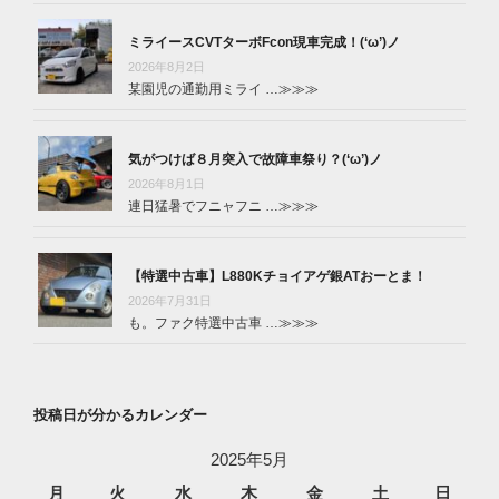
ミライースCVTターボFcon現車完成！(‘ω’)ノ
2026年8月2日
某園児の通勤用ミライ …
≫≫≫
気がつけば８月突入で故障車祭り？(‘ω’)ノ
2026年8月1日
連日猛暑でフニャフニ …
≫≫≫
【特選中古車】L880Kチョイアゲ銀ATおーとま！
2026年7月31日
も。ファク特選中古車 …
≫≫≫
投稿日が分かるカレンダー
2025年5月
月
火
水
木
金
土
日