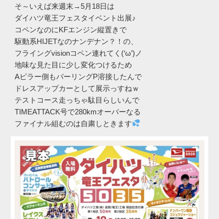
そ～いえば来週末→5月18日は
ダイハツ竜王フェスタイベント出展♪
コペンなのにKFエンジン縦置きで
駆動系HIJETなのナンデナン？！の、
フライングvisionコペン連れてく(‘ω’)ノ
地味な見た目に少し変化つけるため
Aピラー側もバーリングP溶接したんで
ドレスアップカーとして展示っすねｗ
テストコース走っちゃ駄目らしいんで
TIMEATTACK号で280kmオーバーなる
ファイナル組むのは自粛しときます