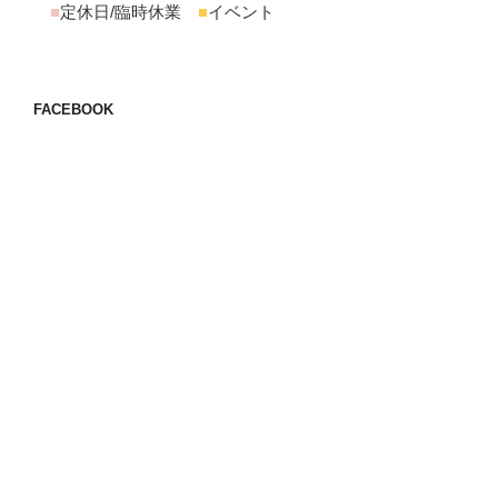
■
定休日/臨時休業
■
イベント
FACEBOOK