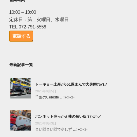
10:00 – 19:00
定休日：第二火曜日、水曜日
TEL.072-791-5559
電話する
最新記事一覧
トーキョー土産が551豚まんで大失態(‘ω’)ノ
2026年8月5日
千葉のCeleste …
≫≫≫
ボンネット突っかえ棒の短い版？(‘ω’)ノ
2026年8月3日
合い間合い間で少しず …
≫≫≫