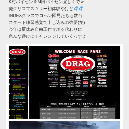
K村パイセン＆M田パイセン宜しくでｗ
俺クリスマスツリー初体験やけど
INDEXクラスでコペン園児たちも数台
スタート練習感覚で申し込みの強要(笑)
今年は夏休み自由工作サボる代わりに
色んな遊びにチャレンジしていくっすよ