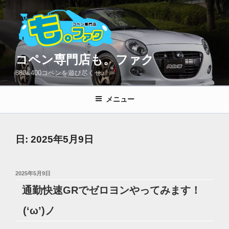
コ
ン
テ
ン
ツ
コペン専門店も。ファク
へ
880&400コペンを遊び尽くせ♪
ス
キ
メニュー
ッ
プ
日:
2025年5月9日
投
2025年5月9日
稿
通勤快速GRでゼロヨンやってみます！
日:
(‘ω’)ノ