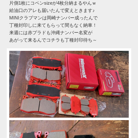
片側1枚にコペンsizeが4枚分納まるやんｗ
給油口のアレも届いたんで変えときます♪
MINIクラブマンは岡崎ナンバー成ったんで
丁種封印しに来てもらって間もなく納車！
来週には赤プラドも沖縄ナンバー名変が
あがって来るんでコチラも丁種封印待ち～