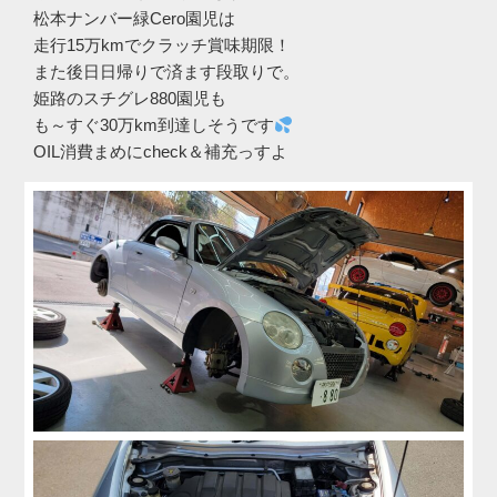
松本ナンバー緑Cero園児は
走行15万kmでクラッチ賞味期限！
また後日日帰りで済ます段取りで。
姫路のスチグレ880園児も
も～すぐ30万km到達しそうです
OIL消費まめにcheck＆補充っすよ