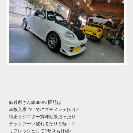
御近所さん銀880AT園児は
車検入庫ついでにプチメンテ(‘ω’)ノ
純正ラジエター賞味期限だったり
ラックブーツ破れてたりと軽～く
リフレッシュしてFサスも修繕♪