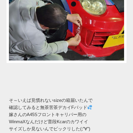
そ～いえば見慣れないsizeの箱届いたんで
確認してみると無茶苦茶デカイFパッド
嫁さんのA45Sフロントキャリパー用の
WinmaXなんだけど普段Kcarのカワイイ
サイズしか見ないんでビックリした(;”∀”)