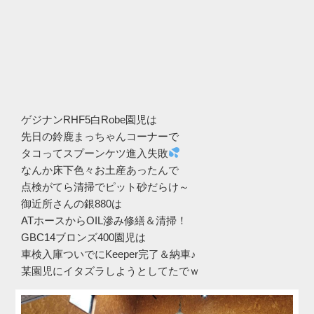
ゲジナンRHF5白Robe園児は
先日の鈴鹿まっちゃんコーナーで
タコってスプーンケツ進入失敗
なんか床下色々お土産あったんで
点検がてら清掃でピット砂だらけ～
御近所さんの銀880は
ATホースからOIL滲み修繕＆清掃！
GBC14ブロンズ400園児は
車検入庫ついでにKeeper完了＆納車♪
某園児にイタズラしようとしてたでｗ