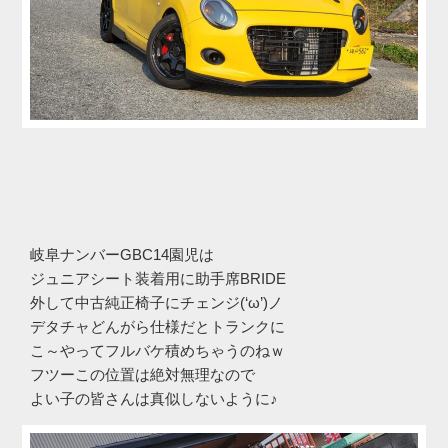
岐阜ナンバーGBC14園児は
ジュニアシート装着用に助手席BRIDE
外して中古純正椅子にチェンジ(‘ω’)ノ
デタチャどんがら仕様だとトランクに
こ～やってフルバケ積めちゃうのねｗ
フツーこの位置は絶対無理なので
よい子の皆さんは真似しないように♪