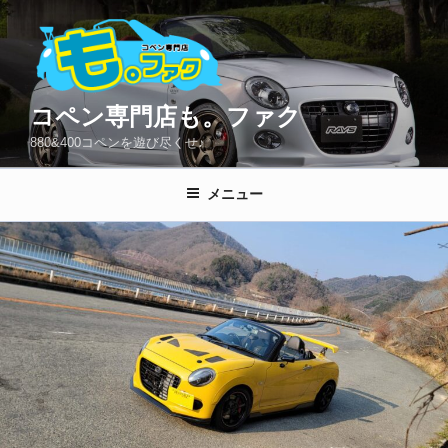
コ
ン
テ
ン
ツ
コペン専門店も。ファク
へ
880&400コペンを遊び尽くせ♪
ス
キ
メニュー
ッ
プ