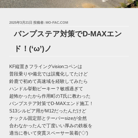
投
2025年3月21日
投稿者:
MO-FAC.COM
稿
バンプステア対策でD-MAXエン
日:
ド！(‘ω’)ノ
KF縦置きフライングvisionコペンは
普段乗りや備北では誤魔化してたけど
鈴鹿で初めて高速域を経験してみたら
ハンドル挙動ピーキー？敏感過ぎて
超怖かったから作用町のT氏に教わった
バンプステア対策でD-MAXエンド施工！
S13シルビア用がM12だったんだけど
ナックル固定部とテーパーsizeが全然
合わなかったんで丁度いい厚みの鉄板を
適当に巻いて突貫スペーサー装着(‘◇’)ゞ