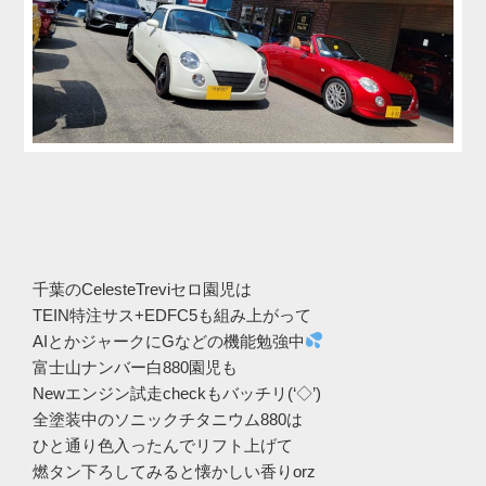
千葉のCelesteTreviセロ園児は
TEIN特注サス+EDFC5も組み上がって
AIとかジャークにGなどの機能勉強中
富士山ナンバー白880園児も
Newエンジン試走checkもバッチリ(‘◇’)ゞ
全塗装中のソニックチタニウム880は
ひと通り色入ったんでリフト上げて
燃タン下ろしてみると懐かしい香りorz