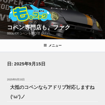
コ
ン
テ
ン
ツ
コペン専門店も。ファク
へ
880&400コペンを遊び尽くせ♪
ス
キ
メニュー
ッ
プ
日:
2025年9月15日
投
2025年9月15日
稿
大抵のコペンならアドリブ対応しますね
日:
(‘ω’)ノ