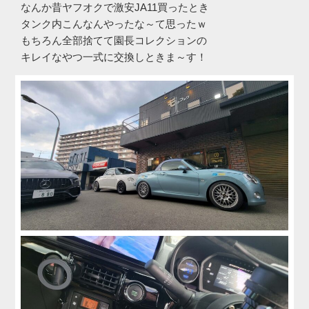
なんか昔ヤフオクで激安JA11買ったとき
タンク内こんなんやったな～て思ったｗ
もちろん全部捨てて園長コレクションの
キレイなやつ一式に交換しときま～す！