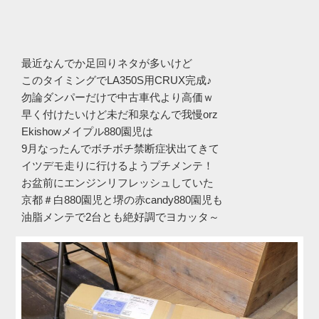
最近なんでか足回りネタが多いけど
このタイミングでLA350S用CRUX完成♪
勿論ダンパーだけで中古車代より高価ｗ
早く付けたいけど未だ和泉なんで我慢orz
Ekishowメイプル880園児は
9月なったんでボチボチ禁断症状出てきて
イツデモ走りに行けるようプチメンテ！
お盆前にエンジンリフレッシュしていた
京都＃白880園児と堺の赤candy880園児も
油脂メンテで2台とも絶好調でヨカッタ～