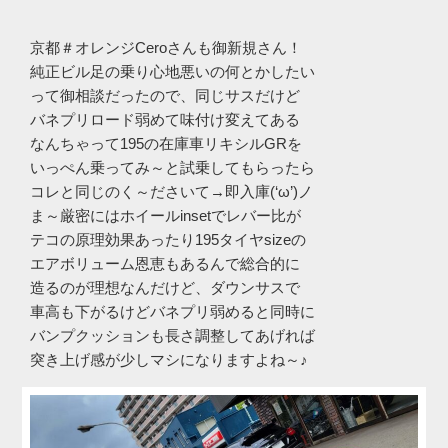
京都＃オレンジCeroさんも御新規さん！
純正ビル足の乗り心地悪いの何とかしたい
って御相談だったので、同じサスだけど
バネプリロード弱めて味付け変えてある
なんちゃって195の在庫車リキシルGRを
いっぺん乗ってみ～と試乗してもらったら
コレと同じのく～ださいて→即入庫(‘ω’)ノ
ま～厳密にはホイールinsetでレバー比が
テコの原理効果あったり195タイヤsizeの
エアボリューム恩恵もあるんで総合的に
造るのが理想なんだけど、ダウンサスで
車高も下がるけどバネプリ弱めると同時に
バンプクッションも長さ調整してあげれば
突き上げ感が少しマシになりますよね～♪