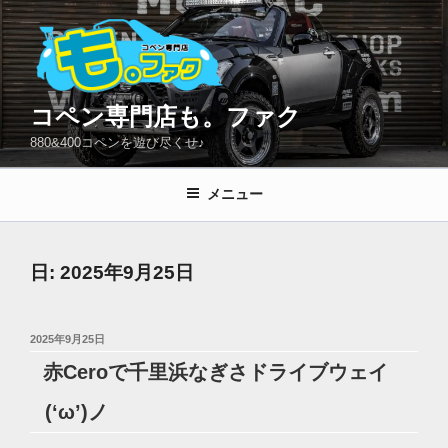
コ
ン
テ
ン
ツ
コペン専門店も。ファク
へ
880&400コペンを遊び尽くせ♪
ス
キ
メニュー
ッ
プ
日:
2025年9月25日
投
2025年9月25日
稿
赤Ceroで千里浜なぎさドライブウェイ
日:
(‘ω’)ノ