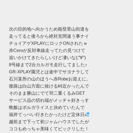
次の目的地へ向かうため能登里山街道を
走ってると後ろから絶対見間違う事ナイ
チョイアゲXPLAYにロックONされたｗ
赤Ceroが反対車線走ってたの見つけて
追いかけてきたらしいけど凄いな(;”∀”)
8号線まで2台カルガモ走行してました♪
GR-XPLAY園児とは途中でサヨナラして
石川某所の山のほうへ赤Robeお迎えに。
復路は白山方面に抜ける峠近かったんで
そのまま勝山にでて羽二重くるみGET
サービス品の切れ端がメッチャ好きっす
晩飯はボルガライスと決めていたんで
福井てっぺい行きたかったけど定休日
越前まで下って初ジャムハウスでしたが
ココもめっちゃ美味くてビックリした！