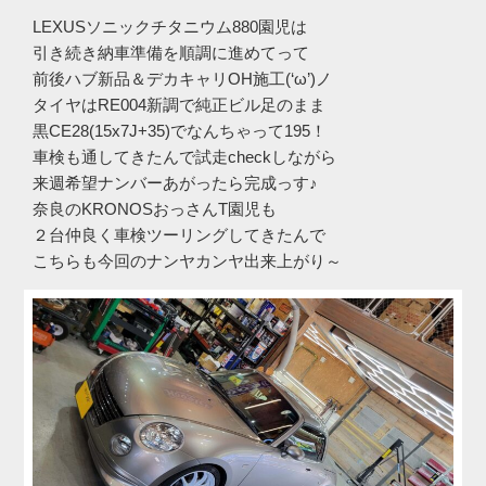
LEXUSソニックチタニウム880園児は
引き続き納車準備を順調に進めてって
前後ハブ新品＆デカキャリOH施工(‘ω’)ノ
タイヤはRE004新調で純正ビル足のまま
黒CE28(15x7J+35)でなんちゃって195！
車検も通してきたんで試走checkしながら
来週希望ナンバーあがったら完成っす♪
奈良のKRONOSおっさんT園児も
２台仲良く車検ツーリングしてきたんで
こちらも今回のナンヤカンヤ出来上がり～