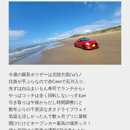
今週の園長ホリデーは北陸方面(‘ω’)ノ
往路が手ぶらなので赤Ceroで石川入り。
先ずは白山まいもん寿司でランチから♪
やっぱコッチは全く回転しないっすねw
引き取りは午後からだし時間調整にと
数年ぶりの千里浜なぎさドライブウェイ
気温も涼しかったんで数ヵ月ブリに屋根
開けたけどオープンカー最高の場所ッス！