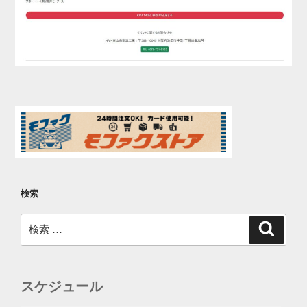
検索
検
検
索
索:
スケジュール