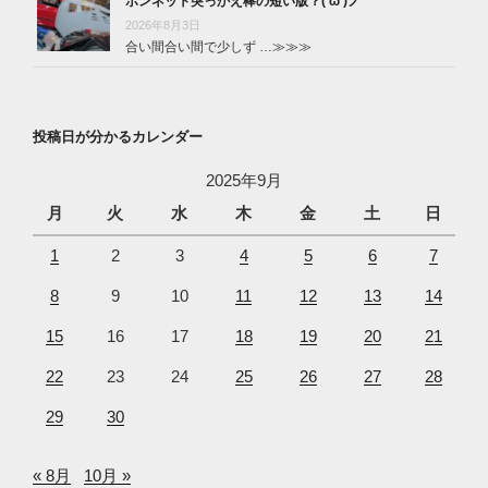
ボンネット突っかえ棒の短い版？(‘ω’)ノ
2026年8月3日
合い間合い間で少しず …
≫≫≫
投稿日が分かるカレンダー
2025年9月
月
火
水
木
金
土
日
1
2
3
4
5
6
7
8
9
10
11
12
13
14
15
16
17
18
19
20
21
22
23
24
25
26
27
28
29
30
« 8月
10月 »