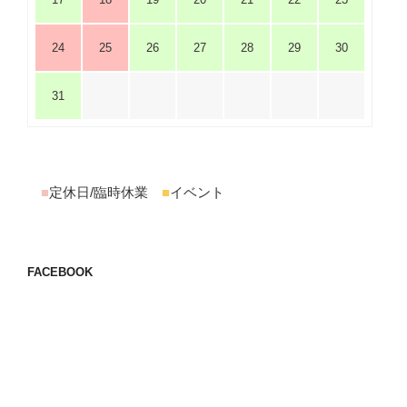
24
25
26
27
28
29
30
31
■
定休日/臨時休業
■
イベント
FACEBOOK