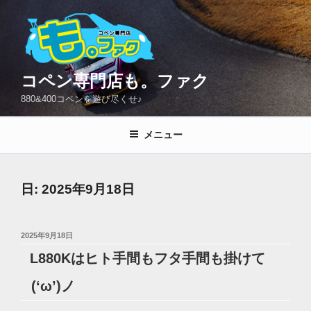
コ
ン
テ
ン
ツ
コペン専門店も。ファク
へ
880&400コペンを遊び尽くせ♪
ス
キ
メニュー
ッ
プ
日:
2025年9月18日
投
2025年9月18日
稿
L880Kはヒト手間もフタ手間も掛けて
日:
(‘ω’)ノ