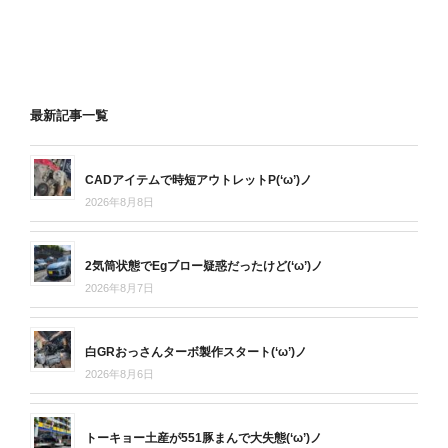
最新記事一覧
CADアイテムで時短アウトレットP(‘ω’)ノ
2026年8月8日
2気筒状態でEgブロー疑惑だったけど(‘ω’)ノ
2026年8月7日
白GRおっさんターボ製作スタート(‘ω’)ノ
2026年8月6日
トーキョー土産が551豚まんで大失態(‘ω’)ノ