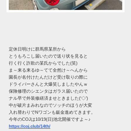
定休日明けに群馬県某所から
とうもろこし届いたので送り状を見ると
行く行く詐欺の某氏からでした(笑)
ま～来る来るゆ～てて全然け～へんから
園長が名付けたんだけど受け取りの際に
ドライバーさんと大爆笑しましたやんｗ
保険修理のシエンタはガラス届いたので
ナル早で外装修繕済ませときました(‘◇’)ゞ
中が破片まみれなのでソッチのほうが大変
入れ替わりでNワゴンも鈑金進めてきます。
今年のCOJは10/19(日)池北開催ですよ～♪
https://coj.club/14th/