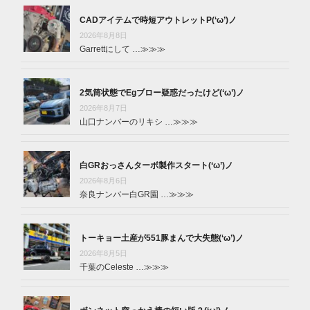
CADアイテムで時短アウトレットP(‘ω’)ノ
2026年8月8日
Garrettにして …
≫≫≫
2気筒状態でEgブロー疑惑だったけど(‘ω’)ノ
2026年8月7日
山口ナンバーのリキシ …
≫≫≫
白GRおっさんターボ製作スタート(‘ω’)ノ
2026年8月6日
奈良ナンバー白GR園 …
≫≫≫
トーキョー土産が551豚まんで大失態(‘ω’)ノ
2026年8月5日
千葉のCeleste …
≫≫≫