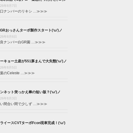
026年8月7日
口ナンバーのリキシ …
≫≫≫
GRおっさんターボ製作スタート(‘ω’)ノ
026年8月6日
良ナンバー白GR園 …
≫≫≫
ーキョー土産が551豚まんで大失態(‘ω’)ノ
026年8月5日
葉のCeleste …
≫≫≫
ンネット突っかえ棒の短い版？(‘ω’)ノ
026年8月3日
い間合い間で少しず …
≫≫≫
ライースCVTターボFcon現車完成！(‘ω’)