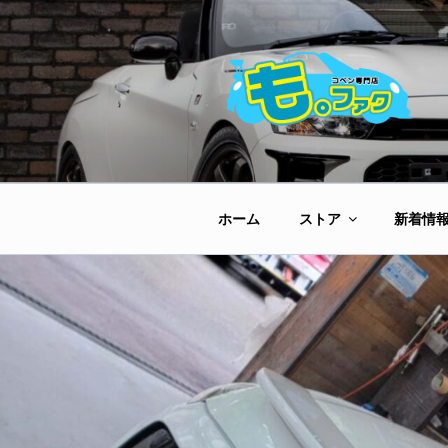
コ
ン
テ
ン
ツ
へ
ス
キ
ッ
ホーム
ストア
新着情
プ