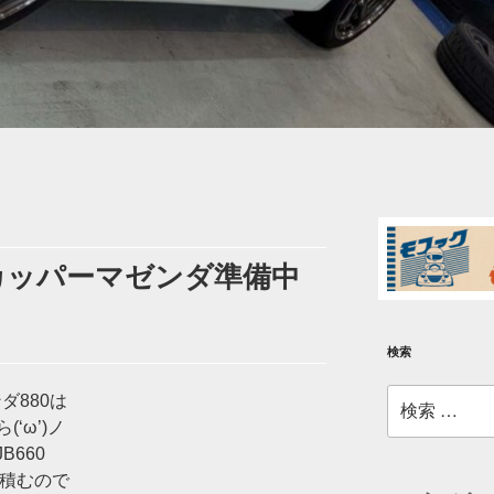
Sカッパーマゼンダ準備中
検索
検
ダ880は
索:
‘ω’)ノ
B660
様積むので