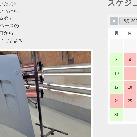
スケジ
いたよ♪
いったら
るめて
型ベースの
前から
月
火
いですよｗ
3
4
10
11
17
18
24
25
31