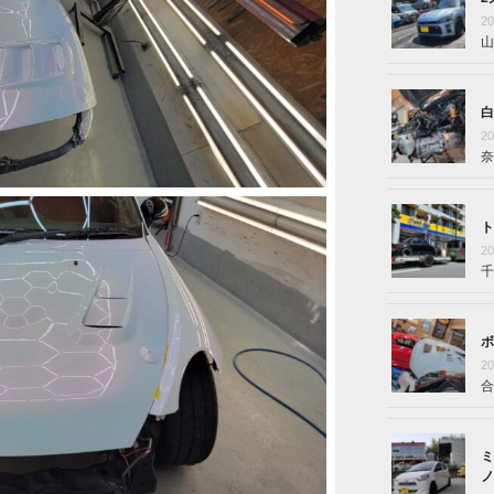
2
山
白
2
奈
ト
2
千
ボ
2
合
ミ
ノ