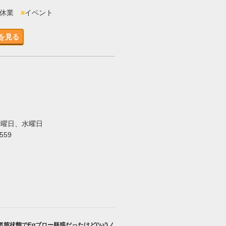
時休業
■
イベント
を見る
火曜日、水曜日
5559
気筒状態でEgブロー疑惑だったけど(‘ω’)ノ