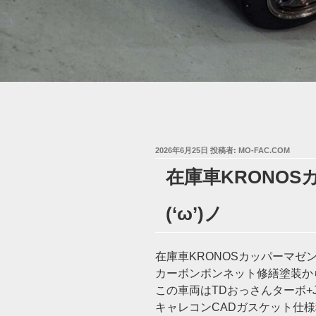
投
2026年6月25日
投稿者:
MO-FAC.COM
稿
在庫車KRONO
日:
(‘ω’)ノ
在庫車KRONOSカッパーマゼン
カーボンボンネット修繕塗装から(
この車両はTDおっさんターボ+J
キャレコンCADガスケット仕