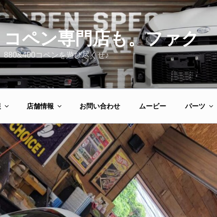
コペン専門店も。ファク
880&400コペンを遊び尽くせ♪
報
店舗情報
お問い合わせ
ムービー
パーツ