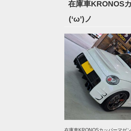
在庫車KRONO
日:
(‘ω’)ノ
在庫車KRONOSカッパーマゼン