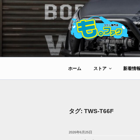
コ
ン
テ
ン
ツ
へ
ス
キ
ッ
ホーム
ストア
新着情
プ
タグ:
TWS-T66F
投
2026年6月25日
稿