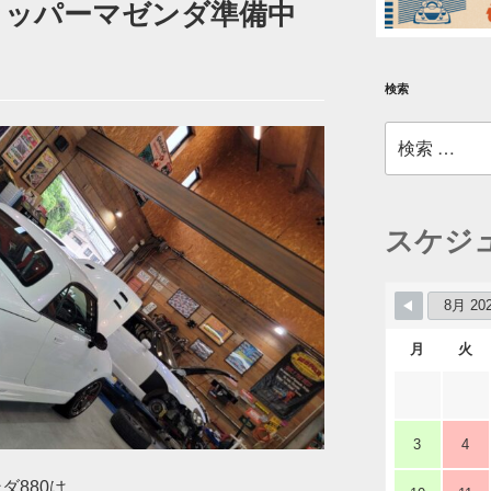
Sカッパーマゼンダ準備中
検索
検
索:
スケジ
月
火
3
4
ダ880は