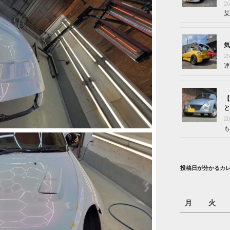
2
某
気
2
連
【
と
2
も
投稿日が分かるカ
月
火