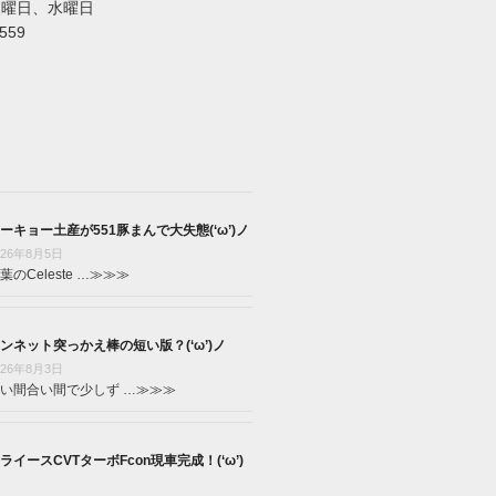
火曜日、水曜日
5559
ーキョー土産が551豚まんで大失態(‘ω’)ノ
026年8月5日
葉のCeleste …
≫≫≫
ンネット突っかえ棒の短い版？(‘ω’)ノ
026年8月3日
い間合い間で少しず …
≫≫≫
ライースCVTターボFcon現車完成！(‘ω’)