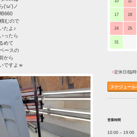
10
11
‘ω’)ノ
B660
17
18
様積むので
いたよ♪
24
25
いったら
31
るめて
型ベースの
前から
いですよｗ
■
定休日/臨
スケジュール
営業時間
10:00 – 19:00