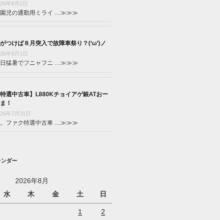
026年8月2日
園児の通勤用ミライ …
≫≫≫
がつけば８月突入で故障車祭り？(‘ω’)ノ
026年8月1日
日猛暑でフニャフニ …
≫≫≫
特選中古車】L880Kチョイアゲ銀ATおー
ま！
026年7月31日
。ファク特選中古車 …
≫≫≫
レンダー
2026年8月
水
木
金
土
日
1
2