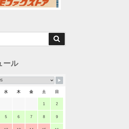
検
索
ュール
水
木
金
土
日
1
2
5
6
7
8
9