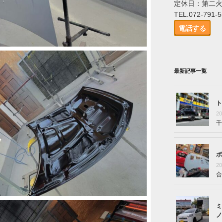
定休日：第二
TEL.072-791-
電話する
最新記事一覧
ト
2
千
ボ
2
合
ミ
ノ