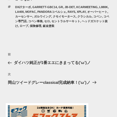
テ
タ
DX27ターボ
,
GARRETT-GBC14
,
GR
,
JB-DET
,
KCARMEETING
,
L880K
,
ゴ
グ
LA400
,
MOFAC
,
PANDORAコペルシェ
,
RAYS
,
XPLAY
,
オーバーヒート
,
リ
カーセンサー
,
ガルウイング
,
クモイモータース
,
クラシカル
,
コペン
,
コペ
ー
ン専門店
,
コペン車検
,
セロ
,
セントラルサーキット
,
ヘッドガスケット抜
け
,
ローブ
,
保険修理
,
鈑金塗装
投
過
前
稿
去
ダイハツ純正が1番エエにきまってる(‘ω’)ノ
ナ
の
ビ
投
次
次
稿
ゲ
の
岡山ツイードグレーclassical完成納車！(‘ω’)ノ
投
ー
稿
シ
ョ
ン