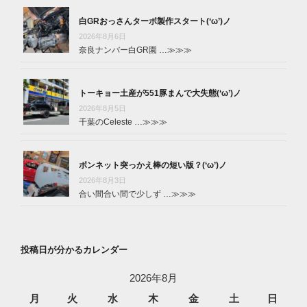
白GRおっさんターボ製作スタート(‘ω’)ノ
2026年8月6日
奈良ナンバー白GR園 …
≫≫≫
トーキョー土産が551豚まんで大失態(‘ω’)ノ
2026年8月5日
千葉のCeleste …
≫≫≫
ボンネット突っかえ棒の短い版？(‘ω’)ノ
2026年8月3日
合い間合い間で少しず …
≫≫≫
投稿日が分かるカレンダー
2026年8月
月
火
水
木
金
土
日