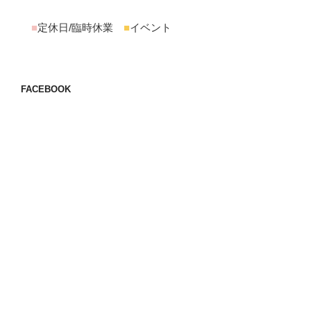
■
定休日/臨時休業
■
イベント
FACEBOOK