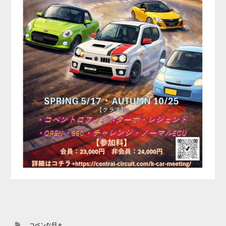
カ
コペンな日々