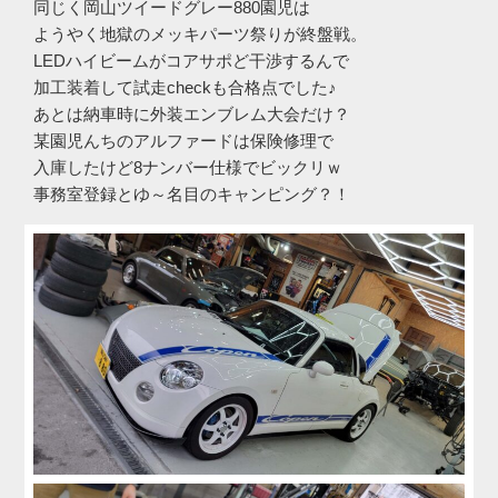
同じく岡山ツイードグレー880園児は
ようやく地獄のメッキパーツ祭りが終盤戦。
LEDハイビームがコアサポど干渉するんで
加工装着して試走checkも合格点でした♪
あとは納車時に外装エンブレム大会だけ？
某園児んちのアルファードは保険修理で
入庫したけど8ナンバー仕様でビックリｗ
事務室登録とゆ～名目のキャンピング？！