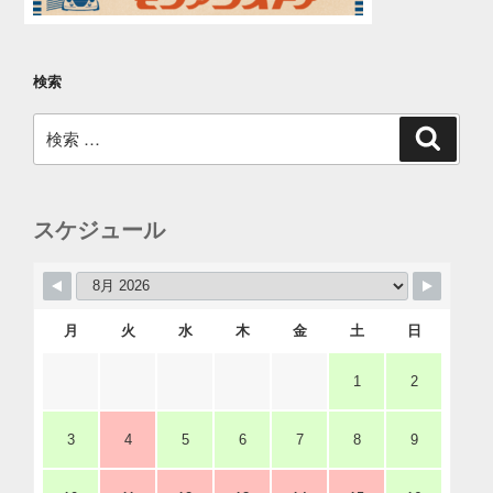
検索
検
検
索
索:
スケジュール
月
火
水
木
金
土
日
1
2
3
4
5
6
7
8
9