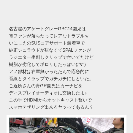
名古屋のアゲートグレーGBC14園児は
電ファンが落ちたってレアなトラブルｗ
いにしえのSUSコアサポート装着車で
純正シュラウドが居なくてSPALファンが
ラジエター串刺しクリップで付いてたけど
樹脂が劣化してポロリしたっぽい(;”∀”)
アノ部材は在庫無かったたんで応急的に
番線とタイラップでガチガチにしといた。
ご近所さんの青GR園児はカーナビを
ディスプレイオーディオに交換したよ♪
この手でHDMIからオットキャスト繋いで
スマホテザリング出来るヤツってあるん？