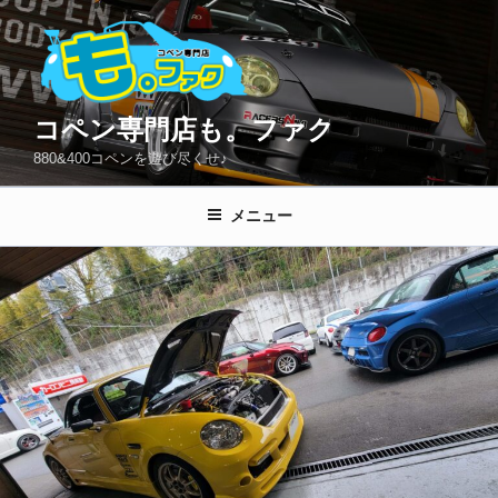
コ
ン
テ
ン
ツ
コペン専門店も。ファク
へ
880&400コペンを遊び尽くせ♪
ス
キ
メニュー
ッ
プ