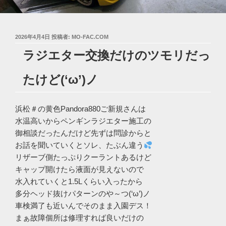
投
2026年4月4日
投稿者:
MO-FAC.COM
稿
ラジエター交換だけのツモリだっ
日:
たけど(‘ω’)ノ
浜松＃の黄色Pandora880ご新規さんは
水温高いからペンギンラジエター施工の
御相談だったんだけど先ずは問診からと
お話を聞いていくとソレ、たぶん違う
リザーブ側たっぷりクーラントあるけど
キャップ開けたら液面が見えないので
水入れていくと1.5Lくらい入ったから
多分ヘッド抜けパターンのや～つ(‘ω’)ノ
車検満了も近いんでそのまま入園デス！
まぁ故障個所は修理すれば良いだけの