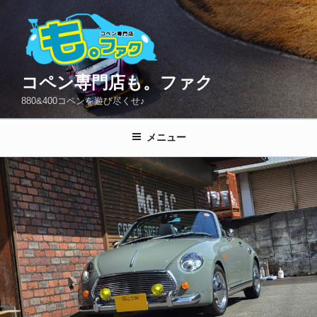
コ
ン
テ
ン
ツ
コペン専門店も。ファク
へ
880&400コペンを遊び尽くせ♪
ス
キ
メニュー
ッ
プ