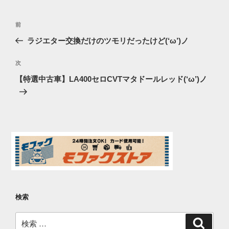
投
過
前
稿
去
ラジエター交換だけのツモリだったけど(‘ω’)ノ
ナ
の
ビ
投
次
次
稿
ゲ
の
【特選中古車】LA400セロCVTマタドールレッド(‘ω’)ノ
投
ー
稿
シ
ョ
ン
検索
検
検
索