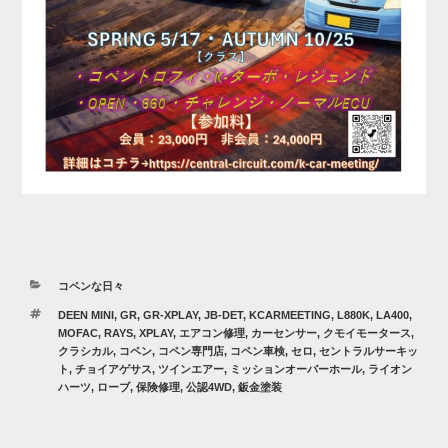
カ
コペンな日々
テ
タ
DEEN MINI
,
GR
,
GR-XPLAY
,
JB-DET
,
KCARMEETING
,
L880K
,
LA400
,
ゴ
グ
MOFAC
,
RAYS
,
XPLAY
,
エアコン修理
,
カーセンサー
,
クモイモータース
,
リ
クラシカル
,
コペン
,
コペン専門店
,
コペン車検
,
セロ
,
セントラルサーキッ
ー
ト
,
チョイアゲサス
,
ツインエアー
,
ミッションオーバーホール
,
ライオン
ハーツ
,
ローブ
,
保険修理
,
公認4WD
,
鈑金塗装