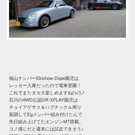
福山ナンバーEkishow-Dope園児は
レッカー入庫だったので電車登園！
これでまたタカタ楽しめますね(‘ω’)ノ
石川の4WD公認GR-XPLAY園児は
チョイアゲサス＆ハブナックル周り
新調してEgメンバー組み付けたんで
先日組み上げてたエンジンMT搭載。
コノ感じだと週末には試走できそう♪