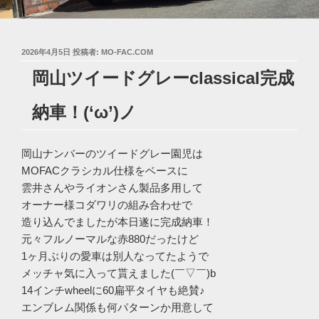
投
2026年4月5日
投稿者:
MO-FAC.COM
稿
岡山ツイードグレーclassical完成
日:
納車！(‘ω’)ノ
岡山ナンバーのツイードグレー園児は
MOFACクラシカル仕様をベースに
雲井さんやライオンさん製品多用して
オーナー様コダワリの組み合わせで
造り込んでましたが本日遂に完成納車！
元々フルノーマルな赤880だったけど
1ヶ月ぶりの愛車は別人なってたようで
メッチャ気に入って貰えました(￣▽￣)b
14インチwheelに60扁平タイヤも絶賛♪
エンブレム関係も何パターンか用意して