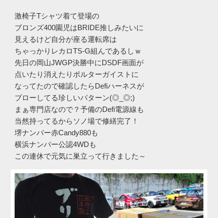
激椅子Tシャツ着て登場の
ブロンズ400園児はBRIDE推しみたいに
見えるけど自分が座る運転席は
ちゃっかりレカロTS-G組んであるしｗ
先日の岡山JWGP決勝中にDSDF画面が
点いたり消えたりポルターガイストに
なってたので確認したらDefiハーネスが
ブローしてる珍しいパターン(◎_◎;)
まぁ専門店なので？予備のDefi電源線も
当然持ってるからソノ場で修繕完了！
堺ナンバー赤Candy880も
横浜ナンバー公認4WDも
この連休で元気に巣立って行きました～