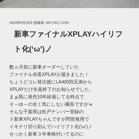
投
2024年9月16日
投稿者:
MO-FAC.COM
稿
新車ファイナルXPLAYハイリフ
日:
ト化(‘ω’)ノ
数ヵ月前に新車オーダーしていた
ファイナル赤黒XPLAYが届きました！
ちょうどコレ発注後にLA400四兄弟から
XPLAYだけ生産終了のお知らせでした。
まぁ既に発売10年経過してる時点で
そ～ゆ～の全く気にしない園長ですがｗ
そんな千葉県は松戸ナンバー登録の
ド新車XPLAYちゃんですが問答無用で
イキナリ切り刻んでハイリフト化(‘ω’)ノ
せっかく新車３年車検付いてるのに