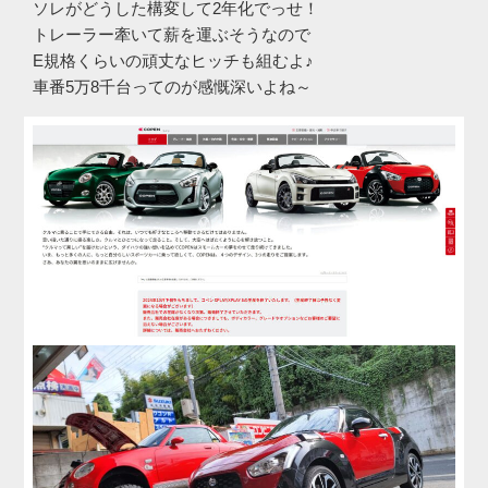
ソレがどうした構変して2年化でっせ！
トレーラー牽いて薪を運ぶそうなので
E規格くらいの頑丈なヒッチも組むよ♪
車番5万8千台ってのが感慨深いよね～