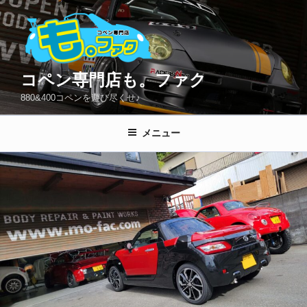
コ
ン
テ
ン
ツ
コペン専門店も。ファク
へ
880&400コペンを遊び尽くせ♪
ス
キ
メニュー
ッ
プ