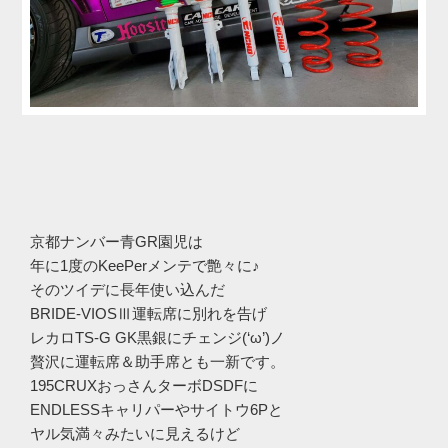
京都ナンバー青GR園児は
年に1度のKeePerメンテで艶々に♪
そのツイデに長年使い込んだ
BRIDE-VIOSⅢ運転席に別れを告げ
レカロTS-G GK黒銀にチェンジ(‘ω’)ノ
贅沢に運転席＆助手席とも一新です。
195CRUXおっさんターボDSDFに
ENDLESSキャリパーやサイトウ6Pと
ヤル気満々みたいに見えるけど