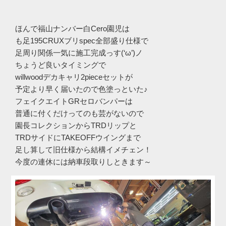
ほんで福山ナンバー白Cero園児は
も足195CRUXブリspec全部盛り仕様で
足周り関係一気に施工完成っす(‘ω’)ノ
ちょうど良いタイミングで
willwoodデカキャリ2pieceセットが
予定より早く届いたので色塗っといた♪
フェイクエイトGRセロバンパーは
普通に付くだけってのも芸がないので
園長コレクションからTRDリップと
TRDサイドにTAKEOFFウイングまで
足し算して旧仕様から結構イメチェン！
今度の連休には納車段取りしときます～