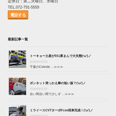
定休日：第二火曜日、水曜日
TEL.072-791-5559
電話する
最新記事一覧
トーキョー土産が551豚まんで大失態(‘ω’)ノ
2026年8月5日
千葉のCeleste …
≫≫≫
ボンネット突っかえ棒の短い版？(‘ω’)ノ
2026年8月3日
合い間合い間で少しず …
≫≫≫
ミライースCVTターボFcon現車完成！(‘ω’)ノ
2026年8月2日