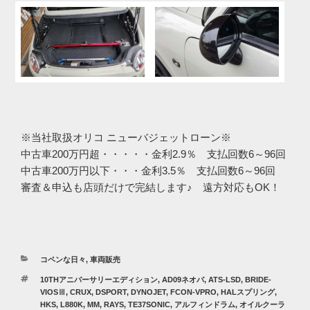
※当社取扱オリコ ニューバジェットローン※
中古車200万円超・・・・・金利2.9％ 支払回数6～96回
中古車200万円以下・・・金利3.5％ 支払回数6～96回
審査＆申込も店頭だけで完結します♪ 遠方対応もOK！
カ
コペンな日々
,
車両販売
テ
タ
10THアニバーサリーエディション
,
AD09ネオバ
,
ATS-LSD
,
BRIDE-
ゴ
グ
VIOSⅢ
,
CRUX
,
DSPORT
,
DYNOJET
,
FCON-VPRO
,
HALスプリング
,
リ
HKS
,
L880K
,
MM
,
RAYS
,
TE37SONIC
,
アルフィンドラム
,
オイルクーラ
ー