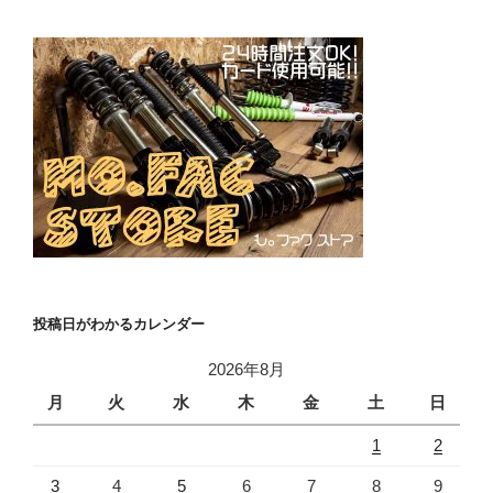
投稿日がわかるカレンダー
2026年8月
月
火
水
木
金
土
日
1
2
3
4
5
6
7
8
9