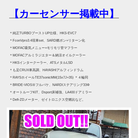
【カーセンサー掲載中】
＊純正TURBOブーストUP仕様、HKS-EVC7
＊FconVpro3.4現車set、SARD燃ポン+リターン化
＊MOFAC吸気メニュー+モリモリ管マフラー
＊MOFACアルミラジエター＆納涼オイルクーラー
＊HKSインタークーラー、ATSメタルLSD
＊も足CRUX車高調、HAYASHIアルフィンドラム
＊RAYSホイールTE37sonicMM(15x7J+35) ＊４輪同
＊BRIDE-VIOSⅢフルバケ、NARDIステアリング33Φ
＊オートルーフKIT、Dsport床補強、LA400ドアミラー
＊Defi-ZDメーター、ゼイトロニクス空燃比など。