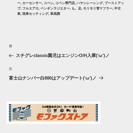
ー
,
カーセンサー
,
コペン
,
コペン専門店
,
ハヤシレーシング
,
ブーストアッ
プ
,
フルエアロ
,
ペンギンラジエター
,
も。足
,
モリモリ管マフラー
,
中古
車
,
現車セッティング
,
車高調
投
過
前
稿
去
スチグレclassic園児はエンジンO/H入庫(‘ω’)ノ
ナ
の
ビ
投
次
次
稿
ゲ
の
富士山ナンバー白880はアップデート(‘ω’)ノ
投
ー
稿
シ
ョ
ン