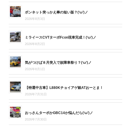
ボンネット突っかえ棒の短い版？(‘ω’)ノ
2026年8月3日
ミライースCVTターボFcon現車完成！(‘ω’)ノ
2026年8月2日
気がつけば８月突入で故障車祭り？(‘ω’)ノ
2026年8月1日
【特選中古車】L880Kチョイアゲ銀ATおーとま！
2026年7月31日
おっさんターボかGBC14か悩んだら(‘ω’)ノ
2026年7月30日