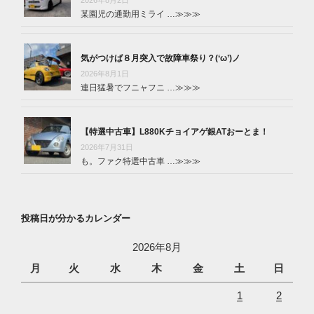
某園児の通勤用ミライ …
≫≫≫
気がつけば８月突入で故障車祭り？(‘ω’)ノ
2026年8月1日
連日猛暑でフニャフニ …
≫≫≫
【特選中古車】L880Kチョイアゲ銀ATおーとま！
2026年7月31日
も。ファク特選中古車 …
≫≫≫
投稿日が分かるカレンダー
2026年8月
月
火
水
木
金
土
日
1
2