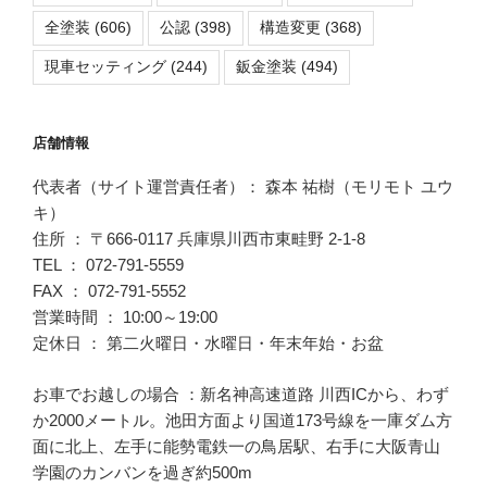
全塗装
(606)
公認
(398)
構造変更
(368)
現車セッティング
(244)
鈑金塗装
(494)
店舗情報
代表者（サイト運営責任者）： 森本 祐樹（モリモト ユウ
キ）
住所 ： 〒666-0117 兵庫県川西市東畦野 2-1-8
TEL ： 072-791-5559
FAX ： 072-791-5552
営業時間 ： 10:00～19:00
定休日 ： 第二火曜日・水曜日・年末年始・お盆
お車でお越しの場合 ：新名神高速道路 川西ICから、わず
か2000メートル。池田方面より国道173号線を一庫ダム方
面に北上、左手に能勢電鉄一の鳥居駅、右手に大阪青山
学園のカンバンを過ぎ約500m