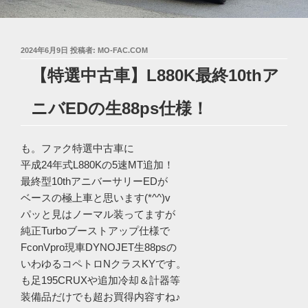
投
2024年6月9日
投稿者:
MO-FAC.COM
稿
【特選中古車】L880K最終10thア
日:
ニバEDの生88ps仕様！
も。ファク特選中古車に
平成24年式L880Kの5速MT追加！
最終型10thアニバーサリーEDが
ベースの極上車と思います(*^^)v
パッと見はノーマル装ってますが
純正Turboブーストアップ仕様で
FconVpro現車DYNOJET生88psの
いわゆるコペトロNクラスKYです。
も足195CRUXや追加冷却＆計器等
装備品だけでも超お買得内容すね♪