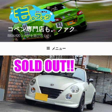
コ
ン
テ
ン
ツ
コペン専門店も。ファク
へ
880&400コペンを遊び尽くせ♪
ス
キ
メニュー
ッ
プ