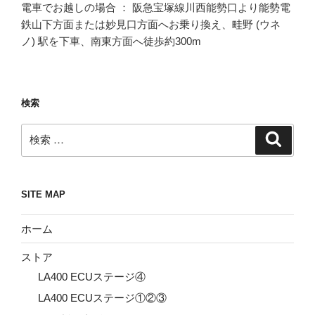
電車でお越しの場合 ： 阪急宝塚線川西能勢口より能勢電
鉄山下方面または妙見口方面へお乗り換え、畦野 (ウネ
ノ) 駅を下車、南東方面へ徒歩約300m
検索
検
検
索
索:
SITE MAP
ホーム
ストア
LA400 ECUステージ④
LA400 ECUステージ①②③