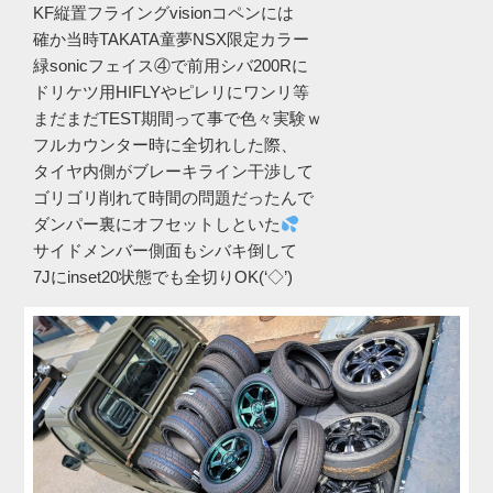
KF縦置フライングvisionコペンには
確か当時TAKATA童夢NSX限定カラー
緑sonicフェイス④で前用シバ200Rに
ドリケツ用HIFLYやピレリにワンリ等
まだまだTEST期間って事で色々実験ｗ
フルカウンター時に全切れした際、
タイヤ内側がブレーキライン干渉して
ゴリゴリ削れて時間の問題だったんで
ダンパー裏にオフセットしといた
サイドメンバー側面もシバキ倒して
7Jにinset20状態でも全切りOK(‘◇’)ゞ