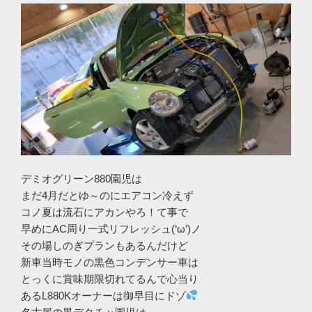
デミオグリーン880園児は
まだ4月だとゆ～のにエアコン冷えず
コノ夏は流石にアカンやろ！て事で
早めにAC周り一式リフレッシュ(‘ω’)ノ
その場しのぎプランもあるんだけど
新車当時モノの黒色コンデンサー車は
とっくに賞味期限切れてるんで心当り
あるL880Kオーナーは御早目にドゾ