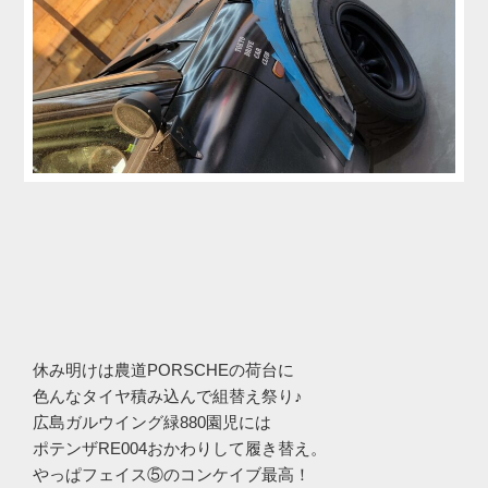
休み明けは農道PORSCHEの荷台に
色んなタイヤ積み込んで組替え祭り♪
広島ガルウイング緑880園児には
ポテンザRE004おかわりして履き替え。
やっぱフェイス⑤のコンケイブ最高！