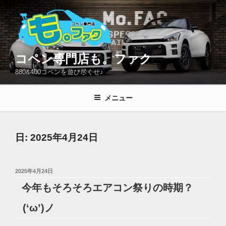
コ
ン
テ
ン
ツ
コペン専門店も。ファク
へ
880&400コペンを遊び尽くせ♪
ス
キ
メニュー
ッ
プ
日:
2025年4月24日
投
2025年4月24日
稿
今年もそろそろエアコン祭りの時期？
日:
(‘ω’)ノ