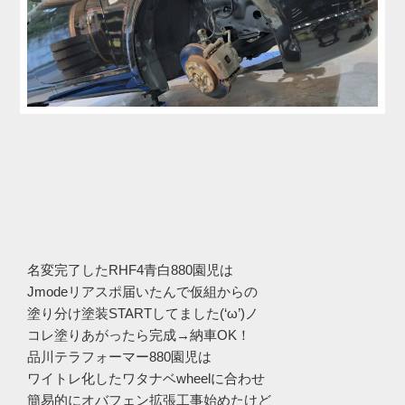
名変完了したRHF4青白880園児は
Jmodeリアスポ届いたんで仮組からの
塗り分け塗装STARTしてました(‘ω’)ノ
コレ塗りあがったら完成→納車OK！
品川テラフォーマー880園児は
ワイトレ化したワタナベwheelに合わせ
簡易的にオバフェン拡張工事始めたけど