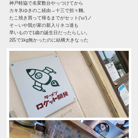
神戸軽協で名変数台やっつけてから
カキ氷ゆきのこ経由→十三で担々麵。
たこ焼き買って帰るまでがセット(‘ω’)ノ
そ～いや我が家の新入りネコ達も
早いもので1歳の誕生日だったらしい。
2匹で1kg無かったのに結構大きなった