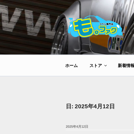
コ
ン
テ
ン
ツ
へ
ス
キ
ッ
ホーム
ストア
新着情
プ
日:
2025年4月12日
投
2025年4月12日
稿