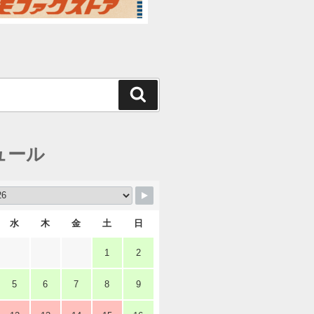
検
索
ュール
水
木
金
土
日
1
2
5
6
7
8
9