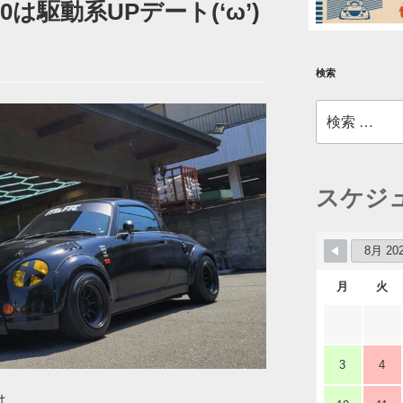
は駆動系UPデート(‘ω’)
検索
検
索:
スケジ
月
火
3
4
は