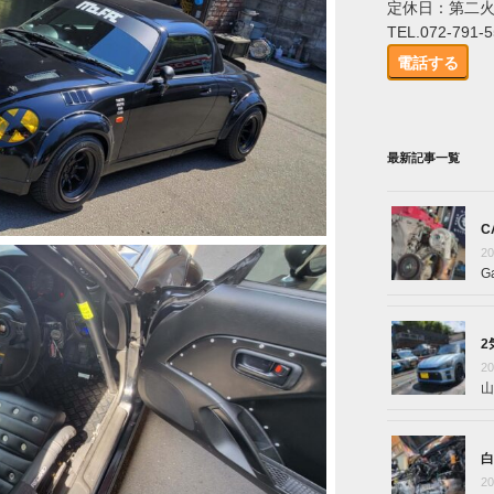
定休日：第二
TEL.072-791-
電話する
最新記事一覧
C
2
G
2
2
山
白
2