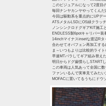
このビジュアルになって2度目
毎回ナンヤカンヤやってくんだ
今回は駆動系を重点的にUPデ
ATSメタルLSDにOS緑クラッ
ノンシンクロドグギアKIT施工
ENDLESS製6potキャリパー装着(
14inchマイナスinsetな渡辺R
合わせてオバフェン再加工する
ま～いつもよりは比較的ライト
早速MTバラしてギア組み替え
明日からドグ歯慣らしSTART
この車両は人気あって全国に数
ファンいるんで実車見てみたい
MOFACに置いてるうちにドウゾ