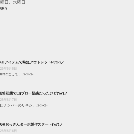
火曜日、水曜日
5559
ADアイテムで時短アウトレットP(‘ω’)ノ
026年8月8日
arrettにして …
≫≫≫
気筒状態でEgブロー疑惑だったけど(‘ω’)ノ
026年8月7日
口ナンバーのリキシ …
≫≫≫
GRおっさんターボ製作スタート(‘ω’)ノ
026年8月6日