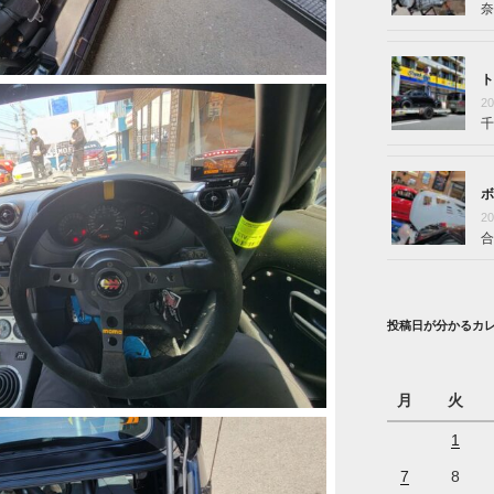
奈
ト
2
千
ボ
2
合
投稿日が分かるカ
月
火
1
7
8