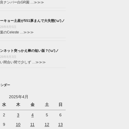
良ナンバー白GR園 …
≫≫≫
ーキョー土産が551豚まんで大失態(‘ω’)ノ
026年8月5日
葉のCeleste …
≫≫≫
ンネット突っかえ棒の短い版？(‘ω’)ノ
026年8月3日
い間合い間で少しず …
≫≫≫
レンダー
2025年4月
水
木
金
土
日
2
3
4
5
6
9
10
11
12
13