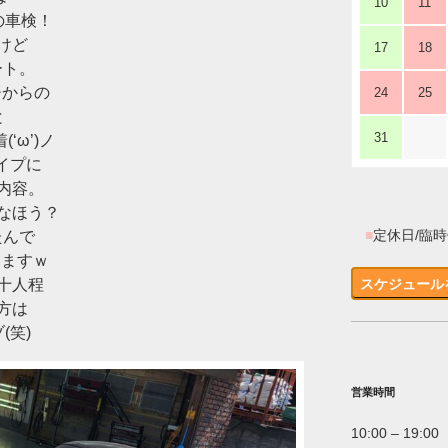
10
11
の車検！
けど
17
18
ート。
チからの
24
25
と
31
‘ω’)ノ
タイプに
内容。
なほう？
■
定休日/臨
たんで
しますｗ
十人程
スケジュール
方は
(笑)
営業時間
10:00 – 19:00