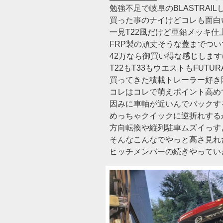
勉強不足で岐阜のBLASTRAIL
買った事のナイけどコレも面白
一見T22風だけど亜鉛メッキ仕
FRP製の頑丈そうな蓋までつい
42万なら御買い得な感じします(‘
T22もT33もウエストもFUTUR
買ってきた積載トレーラー好き
コレはコレで萌えポイント高め
因みに車軸が近いんでバックす
めっちゃクイックに逆折れする
方向転換や縦列駐車ムズイっすよ
そんなこんなでやっと高さ見れ
ヒッチメンバーの続きやってい