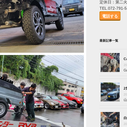
定休日：第二
TEL.072-791-
電話する
最新記事一覧
C
2
G
2
2
山
白
2