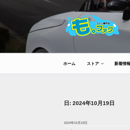
コ
ン
テ
ン
ツ
へ
ス
キ
ッ
ホーム
ストア
新着情
プ
日:
2024年10月19日
投
2024年10月19日
稿