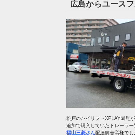
広島からユースフル
日:
松戸のハイリフトXPLAY園児が
追加で購入していたトレーラー
福山三菱さん
配達御苦労様でし