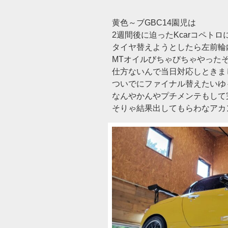
黄色～ブGBC14園児は
2週間後に迫ったKcarコペトロ
タイヤ替えようとしたら左前輪
MTオイルびちゃびちゃやった
仕方ないんで当日対応しときま
ついでにファイナル替えたいゆ
なんやかんやプチメンテもして
そりゃ結果出してもらわなアカ