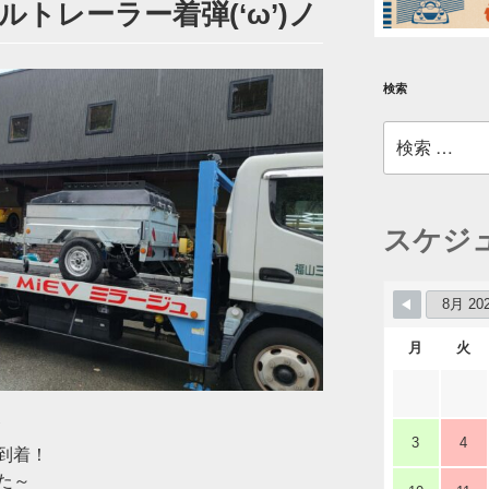
トレーラー着弾(‘ω’)ノ
検索
検
索:
スケジ
月
火
3
4
到着！
た～