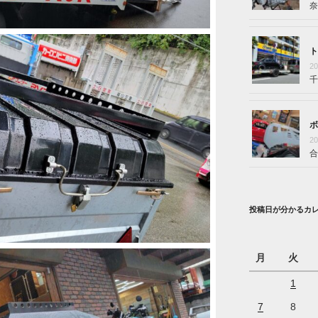
奈
ト
2
千
ボ
2
合
投稿日が分かるカ
月
火
1
7
8