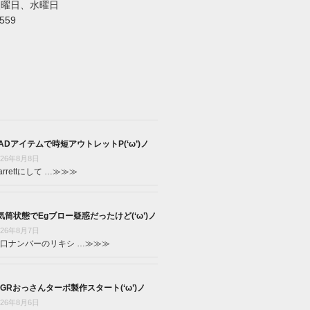
火曜日、水曜日
5559
ADアイテムで時短アウトレットP(‘ω’)ノ
026年8月8日
arrettにして …
≫≫≫
気筒状態でEgブロー疑惑だったけど(‘ω’)ノ
026年8月7日
口ナンバーのリキシ …
≫≫≫
GRおっさんターボ製作スタート(‘ω’)ノ
026年8月6日