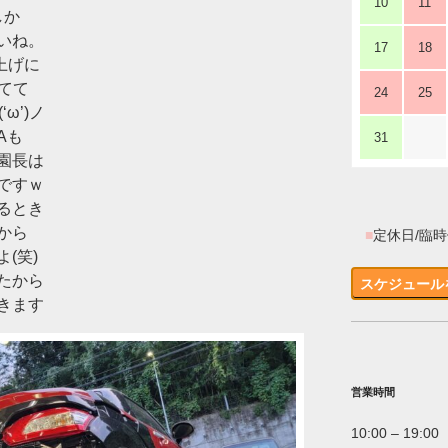
10
11
しか
いね。
17
18
上げに
てて
24
25
ω’)ノ
Aも
31
園長は
ですｗ
るとき
から
■
定休日/臨
(笑)
たから
スケジュール
きます
営業時間
10:00 – 19:00