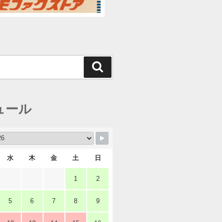
検
索
ュール
水
木
金
土
日
1
2
5
6
7
8
9