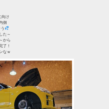
に向け
内側
そう
した～
～から
完了！
ンなｗ