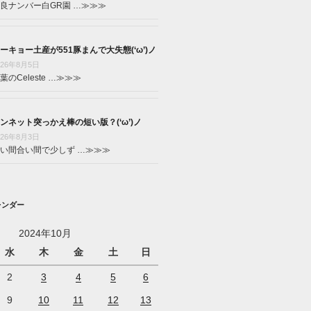
良ナンバー白GR園 …
≫≫≫
ーキョー土産が551豚まんで大失態(‘ω’)ノ
026年8月5日
葉のCeleste …
≫≫≫
ンネット突っかえ棒の短い版？(‘ω’)ノ
026年8月3日
い間合い間で少しず …
≫≫≫
レンダー
2024年10月
水
木
金
土
日
2
3
4
5
6
9
10
11
12
13