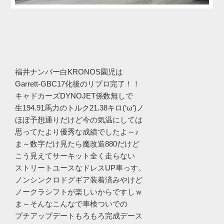
福井ナンバー白KRONOS園児は
Garrett-GBC17化後のリプロ完了！！
キャドカーズDYNOJET係数無しで
生194.91馬力のトルク21.38キロ(‘ω’)ノ
ほぼ予想通りだけど今の気温にしては
思ってたより優秀な成績でしたよ～♪
ま～数字だけ見たら魔改造880だけど
こう見えてサーキット全く走らない
ストリートユースなドレスUP車っす。
ノンシンクロドグギア装着済みやけど
ノークラシフトが楽しいからですしｗ
ま～そんなこんなで車検ついでの
プチアップデートもろもろ完成デース