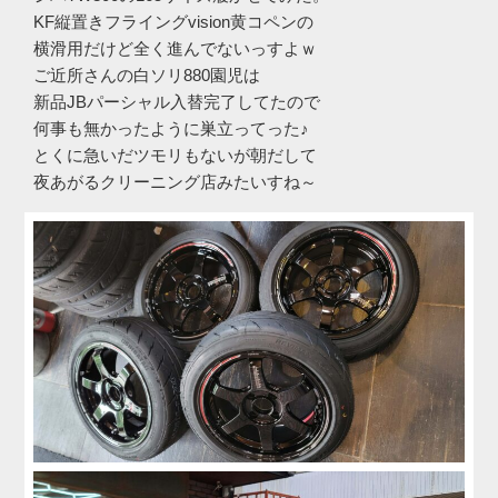
KF縦置きフライングvision黄コペンの
横滑用だけど全く進んでないっすよｗ
ご近所さんの白ソリ880園児は
新品JBパーシャル入替完了してたので
何事も無かったように巣立ってった♪
とくに急いだツモリもないが朝だして
夜あがるクリーニング店みたいすね～