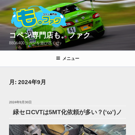
コ
ン
テ
ン
ツ
コペン専門店も。ファク
へ
880&400コペンを遊び尽くせ♪
ス
キ
メニュー
ッ
プ
月:
2024年9月
投
2024年9月30日
稿
緑セロCVTは5MT化依頼が多い？(‘ω’)ノ
日: