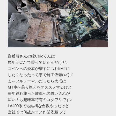
御近所さんの緑Ceroくんは
数年間CVTで乗っていたんだけど、
コペンへの愛着が増すにつれ5MTに
したくなったって事で施工依頼(‘ω’)ノ
ま～フルノーマルだったら大抵は
MT車へ乗り換えをオススメするけど
長年連れ添った愛車への思い入れが
深いのも趣味車特有のコダワリです♪
LA400系でも結構な台数やったけど
当社では何故かコノ作業依頼って