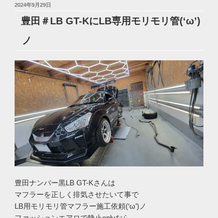
投
2024年9月29日
稿
豊田＃LB GT-KにLB専用モリモリ管(‘ω’)
日:
ノ
豊田ナンバー黒LB GT-Kさんは
マフラーを正しく排気させたいて事で
LB用モリモリ管マフラー施工依頼(‘ω’)ノ
ファッションエアロで静止onlyなら