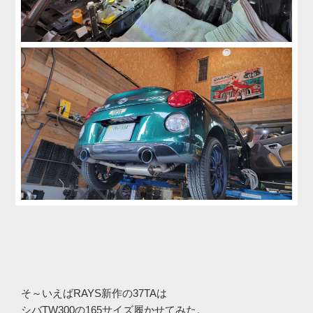
そ～いえばRAYS新作の37TAは
シバTW300の165サイズ履かせてみた。