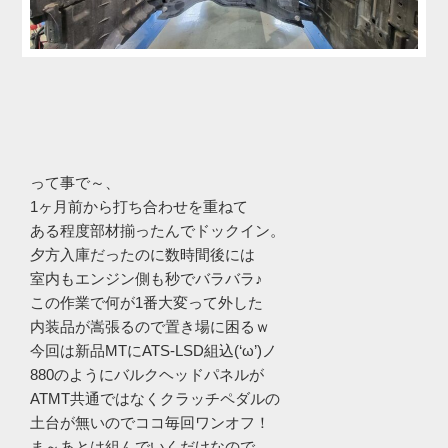
って事で～、
1ヶ月前から打ち合わせを重ねて
ある程度部材揃ったんでドックイン。
夕方入庫だったのに数時間後には
室内もエンジン側も秒でバラバラ♪
この作業で何が1番大変って外した
内装品が嵩張るので置き場に困るｗ
今回は新品MTにATS-LSD組込(‘ω’)ノ
880のようにバルクヘッドパネルが
ATMT共通ではなくクラッチペダルの
土台が無いのでココ毎回ワンオフ！
ま～あとは組んでいくだけなので