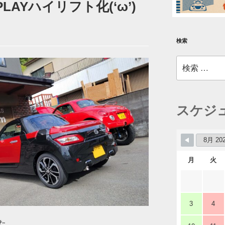
AYハイリフト化(‘ω’)
検索
検
索:
スケジ
月
火
3
4
た