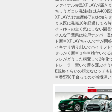
ファイナル赤黒XPLAYが届き
ちょうどコレ発注後にLA400
XPLAYだけ生産終了のお知ら
まぁ既に発売10年経過してる時
そ～ゆ～の全く気にしない園長
そんな千葉県は松戸ナンバー登
ド新車XPLAYちゃんですが問
イキナリ切り刻んでハイリフト化(
せっかく新車３年車検付いてる
ソレがどうした構変して2年化
トレーラー牽いて薪を運ぶそう
E規格くらいの頑丈なヒッチも
車番5万8千台ってのが感慨深