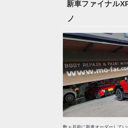
新車ファイナルXPL
日:
ノ
数ヵ月前に新車オーダーしてい