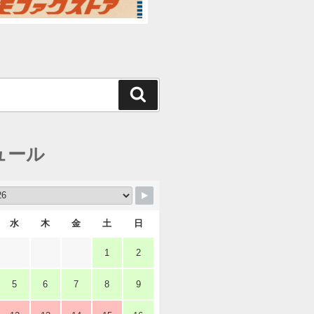
検
索
ュール
水
木
金
土
日
1
2
5
6
7
8
9