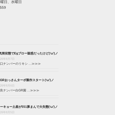
火曜日、水曜日
5559
気筒状態でEgブロー疑惑だったけど(‘ω’)ノ
026年8月7日
口ナンバーのリキシ …
≫≫≫
GRおっさんターボ製作スタート(‘ω’)ノ
026年8月6日
良ナンバー白GR園 …
≫≫≫
ーキョー土産が551豚まんで大失態(‘ω’)ノ
026年8月5日