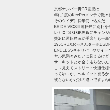
京都ナンバー青GR園児は
年に1度のKeePerメンテで艶々
そのツイデに長年使い込んだ
BRIDE-VIOSⅢ運転席に別れを
レカロTS-G GK黒銀にチェンジ(‘
贅沢に運転席＆助手席とも一新
195CRUXおっさんターボDSD
ENDLESSキャリパーやサイト
ヤル気満々みたいに見えるけど
サーキットとか全く走らないん
こ～見えてストリート快適仕様
ってゆ～か、ヘルメット被るか
被らないかだけの違いですよね(