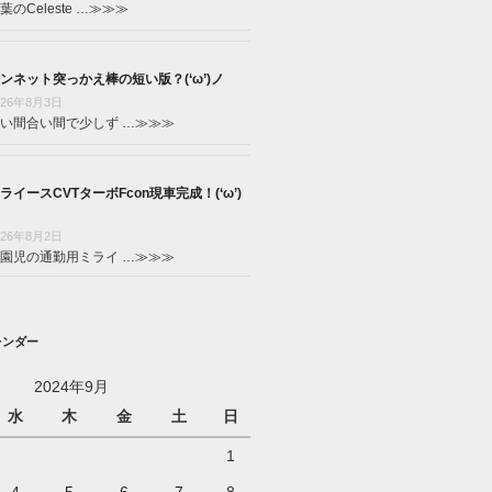
葉のCeleste …
≫≫≫
ンネット突っかえ棒の短い版？(‘ω’)ノ
026年8月3日
い間合い間で少しず …
≫≫≫
ライースCVTターボFcon現車完成！(‘ω’)
026年8月2日
園児の通勤用ミライ …
≫≫≫
レンダー
2024年9月
水
木
金
土
日
1