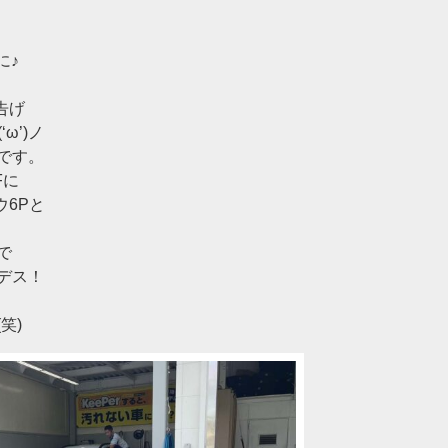
に♪
告げ
ω’)ノ
です。
Fに
ウ6Pと
で
デス！
笑)