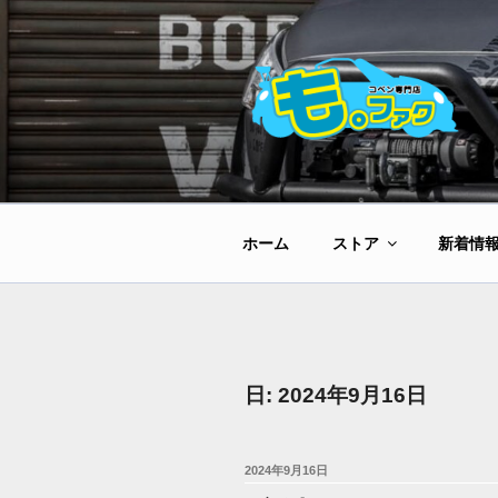
コ
ン
テ
ン
ツ
へ
ス
キ
ッ
ホーム
ストア
新着情
プ
日:
2024年9月16日
投
2024年9月16日
稿