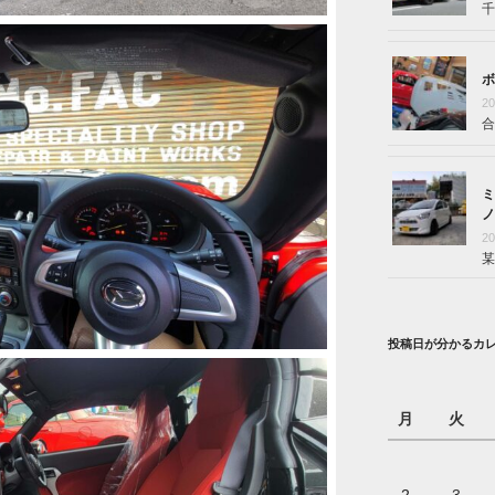
千
ボ
2
合
ミ
ノ
2
某
投稿日が分かるカ
月
火