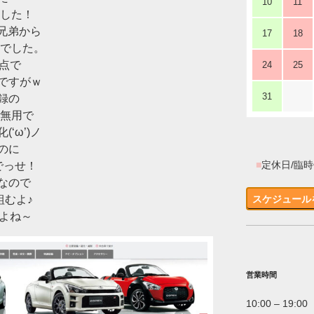
10
11
ました！
四兄弟から
17
18
せでした。
点で
24
25
ですがｗ
31
録の
答無用で
‘ω’)ノ
のに
■
定休日/臨
でっせ！
なので
組むよ♪
スケジュール
いよね～
営業時間
10:00 – 19:00