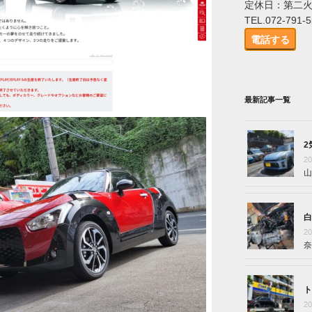
定休日：第二
TEL.072-791-
電話する
最新記事一覧
2
2
山
白
2
奈
ト
2