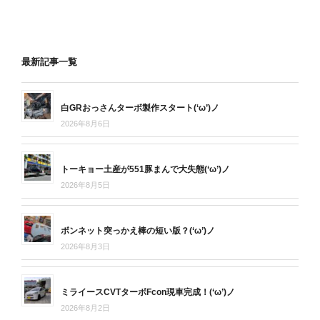
最新記事一覧
白GRおっさんターボ製作スタート(‘ω’)ノ
2026年8月6日
トーキョー土産が551豚まんで大失態(‘ω’)ノ
2026年8月5日
ボンネット突っかえ棒の短い版？(‘ω’)ノ
2026年8月3日
ミライースCVTターボFcon現車完成！(‘ω’)ノ
2026年8月2日