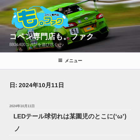
コ
ン
テ
ン
ツ
コペン専門店も。ファク
へ
880&400コペンを遊び尽くせ♪
ス
キ
メニュー
ッ
プ
日:
2024年10月11日
投
2024年10月11日
稿
LEDテール球切れは某園児のとこに(‘ω’)
日:
ノ