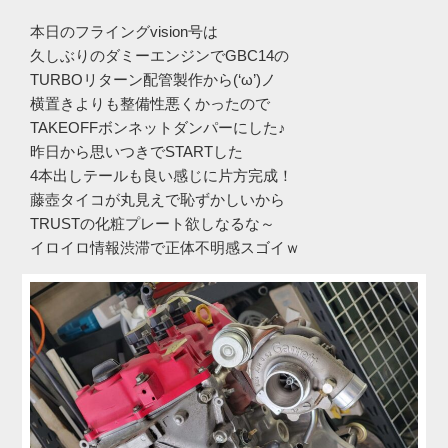
本日のフライングvision号は
久しぶりのダミーエンジンでGBC14の
TURBOリターン配管製作から(‘ω’)ノ
横置きよりも整備性悪くかったので
TAKEOFFボンネットダンパーにした♪
昨日から思いつきでSTARTした
4本出しテールも良い感じに片方完成！
藤壺タイコが丸見えで恥ずかしいから
TRUSTの化粧プレート欲しなるな～
イロイロ情報渋滞で正体不明感スゴイｗ