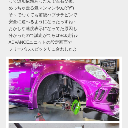
って追加依頼あったんで左右交換。
めっちゃ走る気マンマンやん(;”∀”)
そ～でなくても前後ハブサラピンで
安全に遊べるようになったっすね～
おかしな速度表示になってた原因も
分かったので試走がてらcheck走行♪
ADVANCEユニットの設定画面で
フリーパルスピッタリに合わしたよ