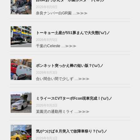
2026年8月6日
奈良ナンバー白GR園 …
≫≫≫
トーキョー土産が551豚まんで大失態(‘ω’)ノ
2026年8月5日
千葉のCeleste …
≫≫≫
ボンネット突っかえ棒の短い版？(‘ω’)ノ
2026年8月3日
合い間合い間で少しず …
≫≫≫
ミライースCVTターボFcon現車完成！(‘ω’)ノ
2026年8月2日
某園児の通勤用ミライ …
≫≫≫
気がつけば８月突入で故障車祭り？(‘ω’)ノ
2026年8月1日