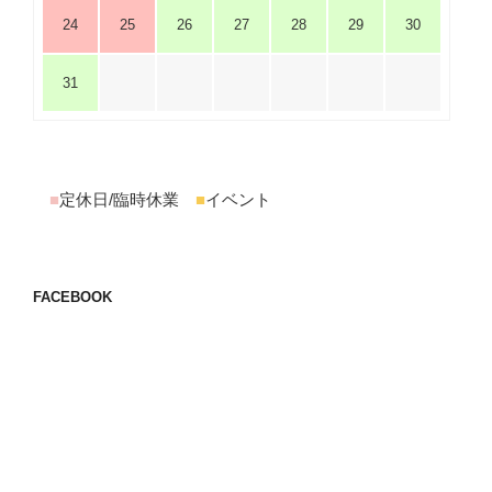
24
25
26
27
28
29
30
31
■
定休日/臨時休業
■
イベント
FACEBOOK