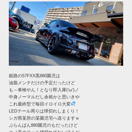
姫路の57FXX黒880園児は
油脂メンテだけの予定だったけど
も～車検やん！となり即入庫(‘ω’)ノ
中身ノーマルだし余裕かと思いきや
これ最終型で毎回イロイロ大変
LEDテール周りは球切れしまくり！
シガ県某所の某園児宅へ送りますｗ
ぶらんぱん880園児のもだったけど