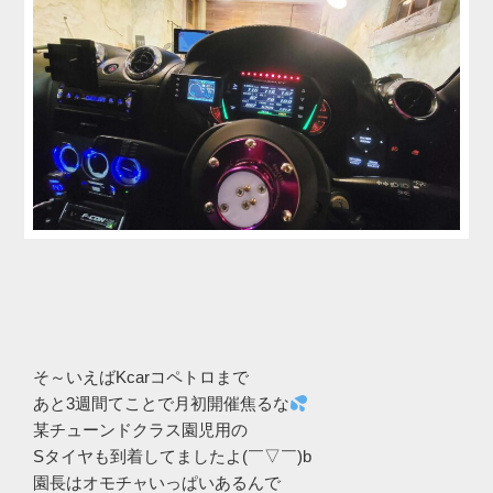
そ～いえばKcarコペトロまで
あと3週間てことで月初開催焦るな
某チューンドクラス園児用の
Sタイヤも到着してましたよ(￣▽￣)b
園長はオモチャいっぱいあるんで