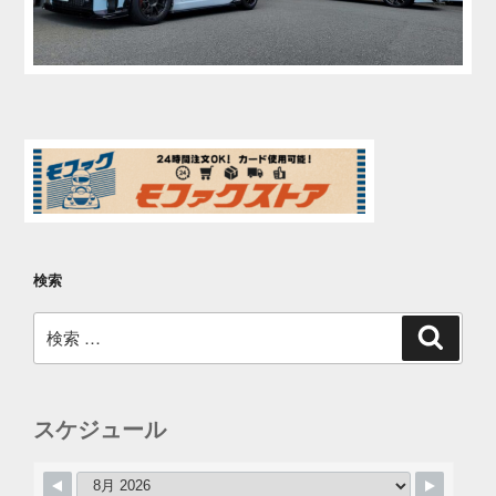
検索
検
検
索
索:
スケジュール