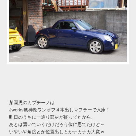
某園児のカプチーノは
Jworks風神改ワンオフ４本出しマフラーで入庫！
昨日のうちに一通り部材が揃ってたから、
あとは繋いでいくだけだろう位に思てたけど～
いやいや角度とか位置出しとかナカナカ大変ｗ