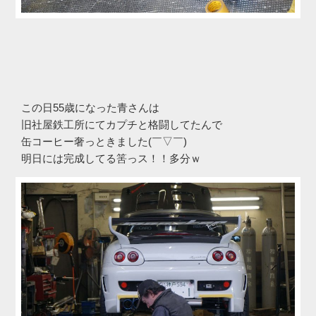
この日55歳になった青さんは
旧社屋鉄工所にてカプチと格闘してたんで
缶コーヒー奢っときました(￣▽￣)
明日には完成してる筈っス！！多分ｗ