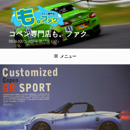
コ
ン
テ
ン
ツ
コペン専門店も。ファク
へ
880&400コペンを遊び尽くせ♪
ス
キ
メニュー
ッ
プ