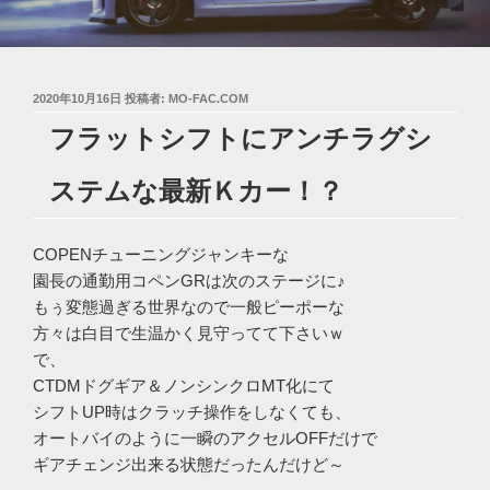
投
2020年10月16日
投稿者:
MO-FAC.COM
稿
フラットシフトにアンチラグシ
日:
ステムな最新Ｋカー！？
COPENチューニングジャンキーな
園長の通勤用コペンGRは次のステージに♪
もぅ変態過ぎる世界なので一般ピーポーな
方々は白目で生温かく見守ってて下さいｗ
で、
CTDMドグギア＆ノンシンクロMT化にて
シフトUP時はクラッチ操作をしなくても、
オートバイのように一瞬のアクセルOFFだけで
ギアチェンジ出来る状態だったんだけど～