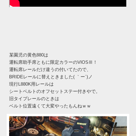
某園児の黄色880は
運転席助手席ともに限定カラーのVIOSⅢ！
運転席レールだけ違うの付いてたので、
BRIDEレールに替えときました( ｀ー´)ノ
現行L880K用レールは
シートベルトのオフセットステー付きやで。
旧タイプレールのときは
ベルト位置遠くて大変やったもんねｗｗ