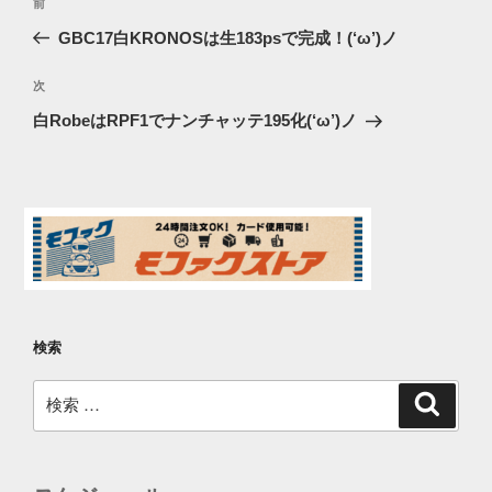
過
前
稿
去
GBC17白KRONOSは生183psで完成！(‘ω’)ノ
ナ
の
ビ
投
次
次
稿
ゲ
の
白RobeはRPF1でナンチャッテ195化(‘ω’)ノ
投
ー
稿
シ
ョ
ン
検索
検
検
索
索: