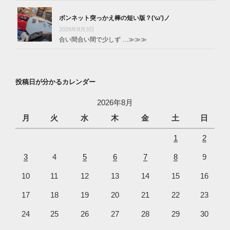
ボンネット突っかえ棒の短い版？(‘ω’)ノ
2026年8月3日
合い間合い間で少しず …
≫≫≫
投稿日が分かるカレンダー
2026年8月
月
火
水
木
金
土
日
1
2
3
4
5
6
7
8
9
10
11
12
13
14
15
16
17
18
19
20
21
22
23
24
25
26
27
28
29
30