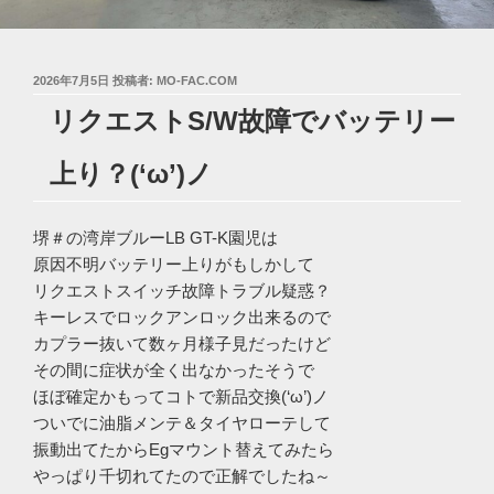
投
2026年7月5日
投稿者:
MO-FAC.COM
稿
リクエストS/W故障でバッテリー
日:
上り？(‘ω’)ノ
堺＃の湾岸ブルーLB GT-K園児は
原因不明バッテリー上りがもしかして
リクエストスイッチ故障トラブル疑惑？
キーレスでロックアンロック出来るので
カプラー抜いて数ヶ月様子見だったけど
その間に症状が全く出なかったそうで
ほぼ確定かもってコトで新品交換(‘ω’)ノ
ついでに油脂メンテ＆タイヤローテして
振動出てたからEgマウント替えてみたら
やっぱり千切れてたので正解でしたね～