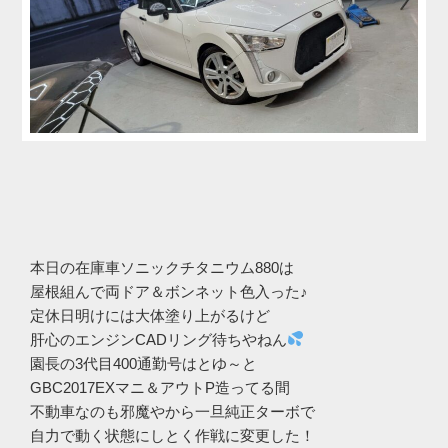
本日の在庫車ソニックチタニウム880は
屋根組んで両ドア＆ボンネット色入った♪
定休日明けには大体塗り上がるけど
肝心のエンジンCADリング待ちやねん
園長の3代目400通勤号はとゆ～と
GBC2017EXマニ＆アウトP造ってる間
不動車なのも邪魔やから一旦純正ターボで
自力で動く状態にしとく作戦に変更した！