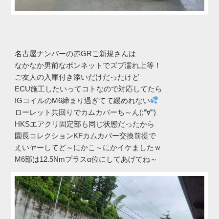
名古屋ナンバーの赤GRご新規さんは
なかなか男前なボンネットでズブ濡れ上等！
ご友人の入庫付き添いだけだったけど
ECU施工したいってコトなので対応してたら
IGコイルのM6締まり過ぎてて緩めれない
ローレット共回りでカムカバーち～ん(;”∀”)
HKSエアクリ固定部も同じ状態だったから
園長コレクションKFカムカバー交換前提で
えいヤーしてど～にかこ～にかイケましたｗ
M6部は12.5Nmプラスα位にしてあげてね～