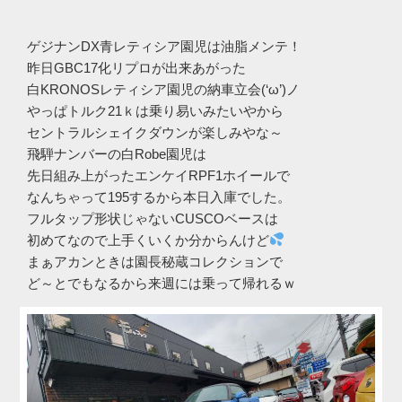
ゲジナンDX青レティシア園児は油脂メンテ！
昨日GBC17化リプロが出来あがった
白KRONOSレティシア園児の納車立会(‘ω’)ノ
やっぱトルク21ｋは乗り易いみたいやから
セントラルシェイクダウンが楽しみやな～
飛騨ナンバーの白Robe園児は
先日組み上がったエンケイRPF1ホイールで
なんちゃって195するから本日入庫でした。
フルタップ形状じゃないCUSCOベースは
初めてなので上手くいくか分からんけど
まぁアカンときは園長秘蔵コレクションで
ど～とでもなるから来週には乗って帰れるｗ