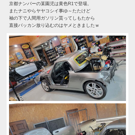
京都ナンバーの某園児は黄色R1で登場。
またナニやらヤヤコシイ事ゆ～たたけど
袖の下で人間用ガソリン貰ってしもたから
直接バッカン放り込むのはヤメときましたｗ