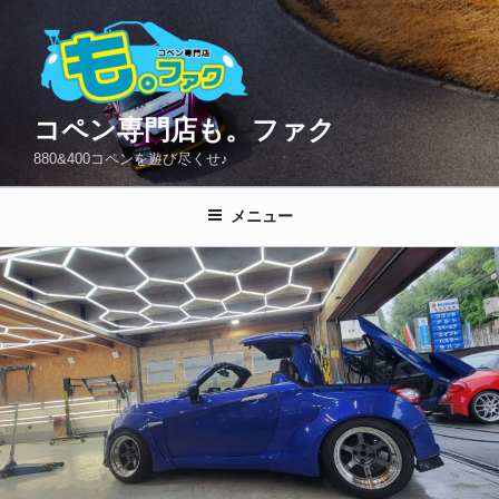
コ
ン
テ
ン
ツ
コペン専門店も。ファク
へ
880&400コペンを遊び尽くせ♪
ス
キ
メニュー
ッ
プ