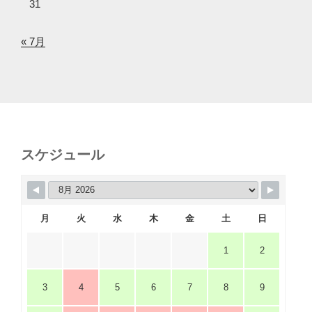
31
« 7月
スケジュール
月
火
水
木
金
土
日
1
2
3
4
5
6
7
8
9