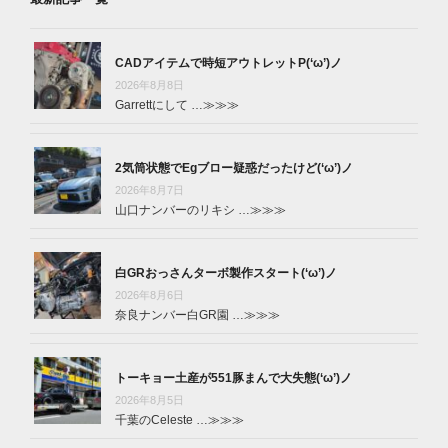
CADアイテムで時短アウトレットP(‘ω’)ノ
2026年8月8日
Garrettにして …
≫≫≫
2気筒状態でEgブロー疑惑だったけど(‘ω’)ノ
2026年8月7日
山口ナンバーのリキシ …
≫≫≫
白GRおっさんターボ製作スタート(‘ω’)ノ
2026年8月6日
奈良ナンバー白GR園 …
≫≫≫
トーキョー土産が551豚まんで大失態(‘ω’)ノ
2026年8月5日
千葉のCeleste …
≫≫≫