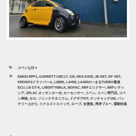
カ
コペンな日々
テ
タ
ENKEI-RPF1
,
GARRETT-GBC17
,
GR
,
HKS-DX30
,
JB-DET
,
KF-VET
,
ゴ
グ
KRONOSドライパール
,
L880K
,
LA400
,
LA400のーまるTURBO最速
リ
ECU
,
LB GT-K
,
LIBERTYWALK
,
MOFAC
,
NRFエリクサー
,
NRFレティ
ー
シア
,
XPLAY
,
オッサンターボ
,
カーセンサー
,
コペン
,
コペン専門店
,
コペ
ン車検
,
セロ
,
ソニックチタニウム
,
ドグギアKIT
,
ナンチャッテ195
,
バッ
テリー上がり
,
リクエストスイッチ
,
ローブ
,
全塗装
,
湾岸ブルー
,
通勤快速
投