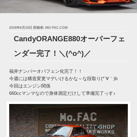
投
2018年6月19日
投稿者:
MO-FAC.COM
稿
CandyORANGE880オーバーフェ
日:
ンダー完了！＼(^o^)／
福井ナンバーオバフェン化完了！！
今週には構造変更マデいけるかな～な段取り(*´∀｀)b
今回はエンジン関係
660ccマンマなので身体測定だけして準備完了っす♪