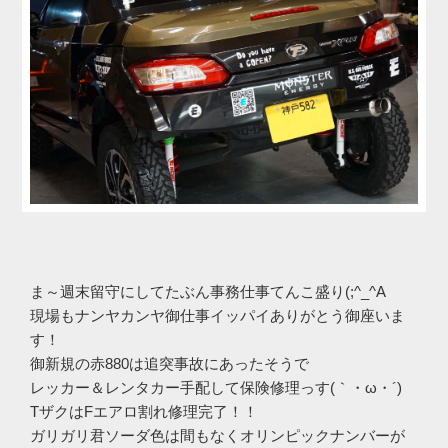
ま～週末留守にしてたぶん事務仕事てんこ盛り(;^_^A
現場もナンヤカンヤ御仕事イッパイありがとう御座いま
す！
御新規の赤880は追突事故にあったそうで
レッカー＆レンタカー手配して保険修理っす(｀・ω・´)ゞ
TザクはFエアロ割れ修理完了！！
ガリガリ君ソーダ色は間もなくオリンピックナンバーが