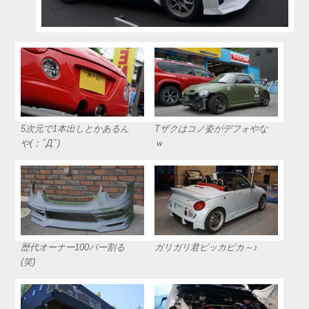
5次元で1本出しとかあるん
Tザクはコノ姿がデフォやな
や(；ﾟДﾟ)
ｗ
歴代オーナー100パー割る
ガリガリ君ピッカピカ～♪
(笑)