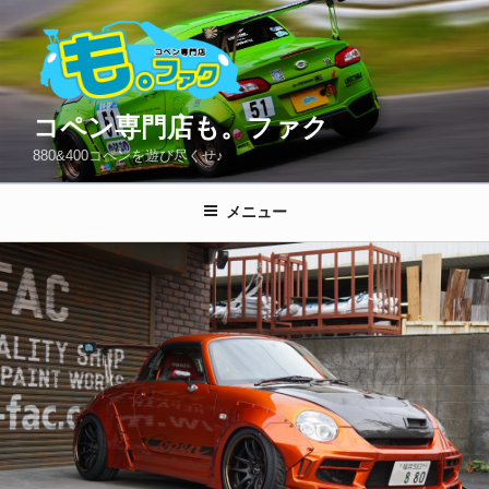
コ
ン
テ
ン
ツ
コペン専門店も。ファク
へ
880&400コペンを遊び尽くせ♪
ス
キ
メニュー
ッ
プ