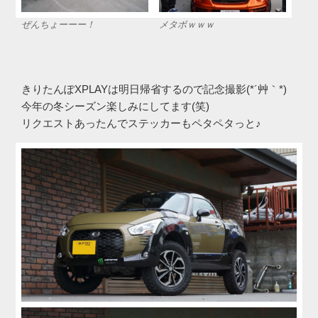
ぜんちょーーー！
メタボｗｗｗ
きりたんぽXPLAYは明日帰省するので記念撮影(*´艸｀*)
今年の冬シーズン楽しみにしてます(笑)
リクエストあったんでステッカーもペタペタっと♪