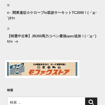
投
過
前
稿
去
関東遠征☆ケローブin筑波サーキットTC2000！( ｰ`дｰ
ナ
の
´)ｷﾘｯ
ビ
投
稿
ゲ
次
次
の
ー
【特選中古車】JB200馬力コペン最強spec追加！( ｰ`дｰ´)
投
シ
ｷﾘｯ
稿
ョ
ン
検索
検
検
索
索: