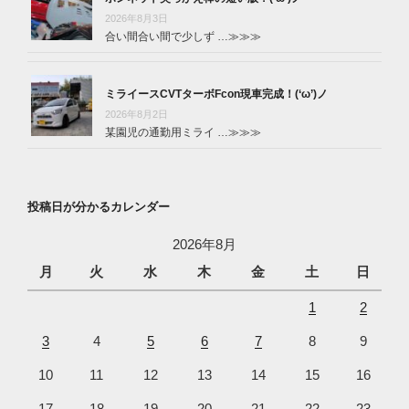
2026年8月3日
合い間合い間で少しず …
≫≫≫
ミライースCVTターボFcon現車完成！(‘ω’)ノ
2026年8月2日
某園児の通勤用ミライ …
≫≫≫
投稿日が分かるカレンダー
2026年8月
月
火
水
木
金
土
日
1
2
3
4
5
6
7
8
9
10
11
12
13
14
15
16
17
18
19
20
21
22
23