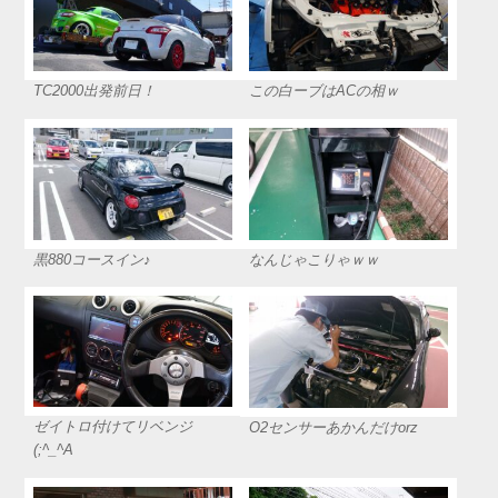
TC2000出発前日！
この白ーブはACの相ｗ
黒880コースイン♪
なんじゃこりゃｗｗ
ゼイトロ付けてリベンジ
O2センサーあかんだけorz
(;^_^A