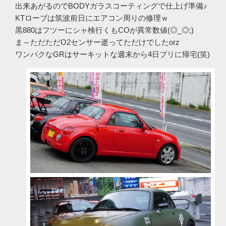
出来あがるのでBODYガラスコーティングで仕上げ準備♪
KTローブは筑波前日にエアコン周りの修理ｗ
黒880はフツーにシャ検行くもCOが異常数値(◎_◎;)
ま～ただただO2センサー逝ってただけでしたorz
ワンパクなGRはサーキットな週末から4日ブリに帰宅(笑)