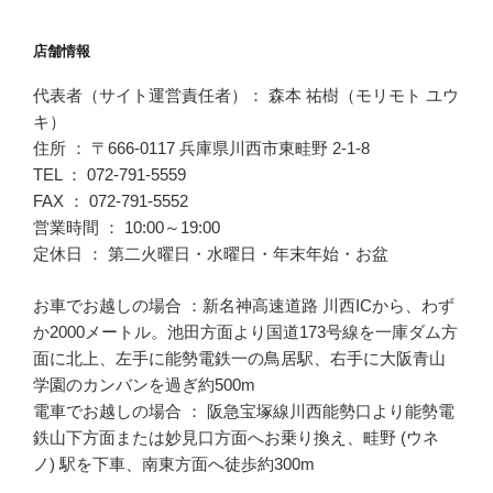
店舗情報
代表者（サイト運営責任者）： 森本 祐樹（モリモト ユウ
キ）
住所 ： 〒666-0117 兵庫県川西市東畦野 2-1-8
TEL ： 072-791-5559
FAX ： 072-791-5552
営業時間 ： 10:00～19:00
定休日 ： 第二火曜日・水曜日・年末年始・お盆
お車でお越しの場合 ：新名神高速道路 川西ICから、わず
か2000メートル。池田方面より国道173号線を一庫ダム方
面に北上、左手に能勢電鉄一の鳥居駅、右手に大阪青山
学園のカンバンを過ぎ約500m
電車でお越しの場合 ： 阪急宝塚線川西能勢口より能勢電
鉄山下方面または妙見口方面へお乗り換え、畦野 (ウネ
ノ) 駅を下車、南東方面へ徒歩約300m