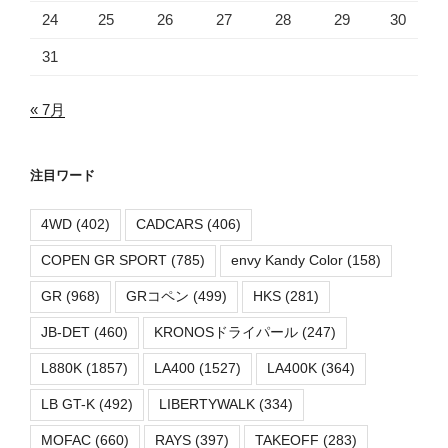
24
25
26
27
28
29
30
31
« 7月
注目ワード
4WD
(402)
CADCARS
(406)
COPEN GR SPORT
(785)
envy Kandy Color
(158)
GR
(968)
GRコペン
(499)
HKS
(281)
JB-DET
(460)
KRONOSドライパール
(247)
L880K
(1857)
LA400
(1527)
LA400K
(364)
LB GT-K
(492)
LIBERTYWALK
(334)
MOFAC
(660)
RAYS
(397)
TAKEOFF
(283)