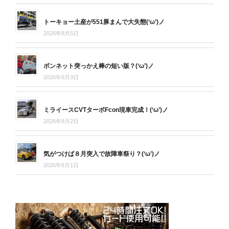
トーキョー土産が551豚まんで大失態(‘ω’)ノ
2026年8月5日
ボンネット突っかえ棒の短い版？(‘ω’)ノ
2026年8月3日
ミライースCVTターボFcon現車完成！(‘ω’)ノ
2026年8月2日
気がつけば８月突入で故障車祭り？(‘ω’)ノ
2026年8月1日