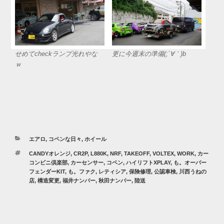
せめてcheckランプ光れやな
更に今週末の準備(;´∀｀)b
ｗ
カ
エアロ
,
コペンな日々
,
ホイール
テ
タ
CANDYオレンジ
,
CR2P
,
L880K
,
NRF
,
TAKEOFF
,
VOLTEX
,
WORK
,
カー
ゴ
グ
コンビニ倶楽部
,
カーセンサー
,
コペン
,
ハイリフトXPLAY
,
も。オーバー
リ
フェンダーKIT
,
も。ファク
,
レティシア
,
保険修理
,
公認車検
,
川西うねの
ー
店
,
構造変更
,
福井ナンバー
,
秋田ナンバー
,
陸送