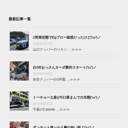
最新記事一覧
2気筒状態でEgブロー疑惑だったけど(‘ω’)ノ
2026年8月7日
山口ナンバーのリキシ …
≫≫≫
白GRおっさんターボ製作スタート(‘ω’)ノ
2026年8月6日
奈良ナンバー白GR園 …
≫≫≫
トーキョー土産が551豚まんで大失態(‘ω’)ノ
2026年8月5日
千葉のCeleste …
≫≫≫
ボンネット突っかえ棒の短い版？(‘ω’)ノ