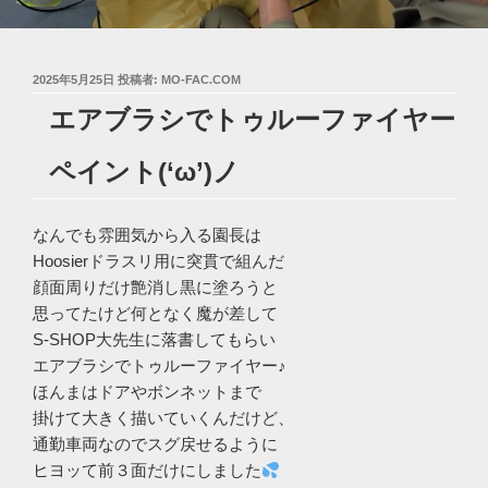
投
2025年5月25日
投稿者:
MO-FAC.COM
稿
エアブラシでトゥルーファイヤー
日:
ペイント(‘ω’)ノ
なんでも雰囲気から入る園長は
Hoosierドラスリ用に突貫で組んだ
顔面周りだけ艶消し黒に塗ろうと
思ってたけど何となく魔が差して
S-SHOP大先生に落書してもらい
エアブラシでトゥルーファイヤー♪
ほんまはドアやボンネットまで
掛けて大きく描いていくんだけど、
通勤車両なのでスグ戻せるように
ヒヨッて前３面だけにしました