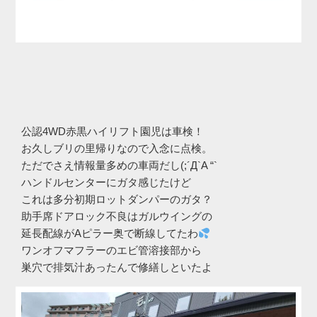
公認4WD赤黒ハイリフト園児は車検！
お久しブリの里帰りなので入念に点検。
ただでさえ情報量多めの車両だし(;´Д`A “`
ハンドルセンターにガタ感じたけど
これは多分初期ロットダンパーのガタ？
助手席ドアロック不良はガルウイングの
延長配線がAピラー奥で断線してたわ
ワンオフマフラーのエビ管溶接部から
巣穴で排気汁あったんで修繕しといたよ