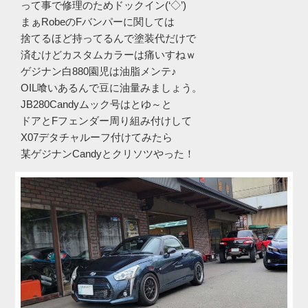
って事で修理のためドックイン(‘◇’)ゞ
まぁRobeのFバンパーに関しては
捨てるほど持ってるんで塗装代だけで
済むけどカスタムカラーは痛いすねｗ
ゲジナン白880園児は油脂メンテ♪
OIL喰いあるんで豆に油量みましょう。
JB280Candyムック号はとゆ～と
ドアとFフェンダー周り組み付けして
X07デタチャルーフ付けてみたら
某ゲジナンCandyとクリソツやった！