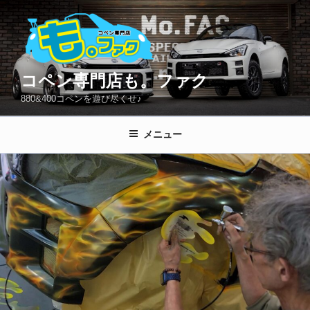
コ
ン
テ
ン
ツ
コペン専門店も。ファク
へ
880&400コペンを遊び尽くせ♪
ス
キ
メニュー
ッ
プ