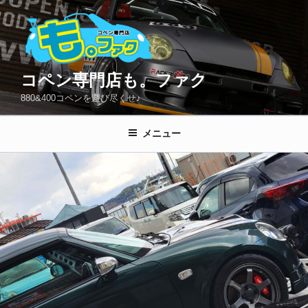
コ
ン
テ
ン
ツ
コペン専門店も。ファク
へ
880&400コペンを遊び尽くせ♪
ス
キ
メニュー
ッ
プ