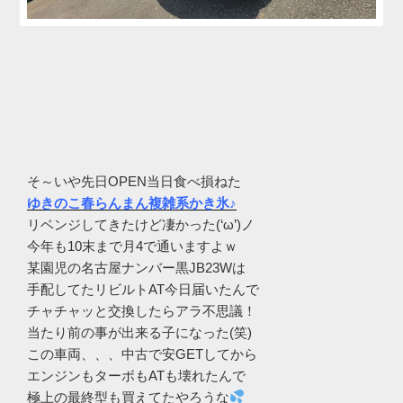
そ～いや先日OPEN当日食べ損ねた
ゆきのこ春らんまん複雑系かき氷♪
リベンジしてきたけど凄かった(‘ω’)ノ
今年も10末まで月4で通いますよｗ
某園児の名古屋ナンバー黒JB23Wは
手配してたリビルトAT今日届いたんで
チャチャッと交換したらアラ不思議！
当たり前の事が出来る子になった(笑)
この車両、、、中古で安GETしてから
エンジンもターボもATも壊れたんで
極上の最終型も買えてたやろうな