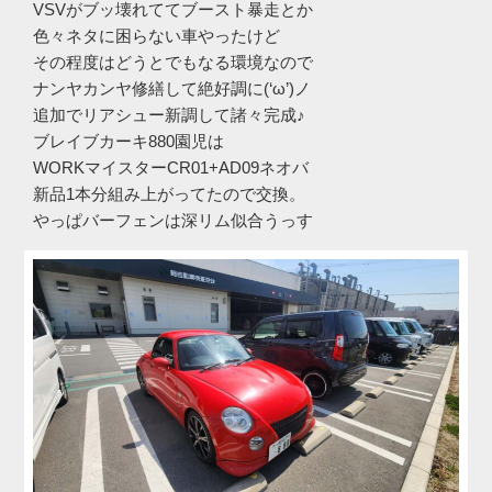
VSVがブッ壊れててブースト暴走とか
色々ネタに困らない車やったけど
その程度はどうとでもなる環境なので
ナンヤカンヤ修繕して絶好調に(‘ω’)ノ
追加でリアシュー新調して諸々完成♪
ブレイブカーキ880園児は
WORKマイスターCR01+AD09ネオバ
新品1本分組み上がってたので交換。
やっぱバーフェンは深リム似合うっす