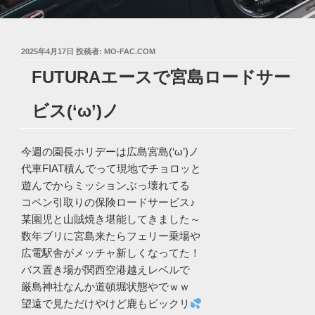
投
2025年4月17日
投稿者:
MO-FAC.COM
稿
FUTURAエースで宮島ロードサー
日:
ビス(‘ω’)ノ
今週の園長ホリデーは広島宮島(‘ω’)ノ
代車FIAT積んでって現地でチョロッと
遊んでからミッションぶっ壊れてる
コペン引取りの保険ロードサービス♪
某園児と山賊焼き堪能してきました～
数年ブリに宮島来たらフェリー乗場や
広電駅舎がメッチャ新しくなってた！
バス置き場が関西空港越えレベルで
厳島神社なんか道頓堀状態やでｗｗ
望遠で見ただけやけど鹿もビックリ