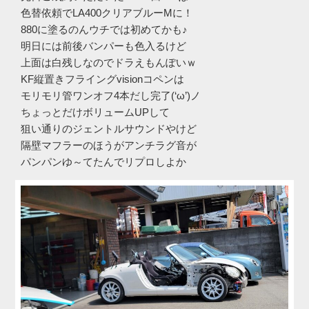
色替依頼でLA400クリアブルーMに！
880に塗るのんウチでは初めてかも♪
明日には前後バンパーも色入るけど
上面は白残しなのでドラえもんぽいｗ
KF縦置きフライングvisionコペンは
モリモリ管ワンオフ4本だし完了(‘ω’)ノ
ちょっとだけボリュームUPして
狙い通りのジェントルサウンドやけど
隔壁マフラーのほうがアンチラグ音が
パンパンゆ～てたんでリプロしよか