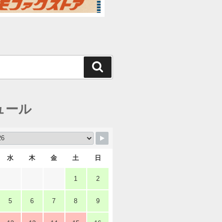
検
索
ュール
水
木
金
土
日
1
2
5
6
7
8
9