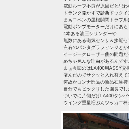
電動ルーフ不良が原因だと思わ
トランク開かずで診断ドックイン(
まぁコペンの屋根開閉トラブル
電動ポンプモーターだけにあら
4本ある油圧シリンダーや
無数にある磁気センサ＆接近セ
左右のパンタグラフヒンジとか
イージークローザー側の問題だ
めちゃ色んな理由があるんです
まぁ今回のはLA400用ASSY
済んだのでサクッと入れ替えて
何故かコンナ部品の新品在庫持
自分でもビックリした園長でし
ついでに片側だけLA400ダンパ
ウイング重量増ぶんツッカエ棒