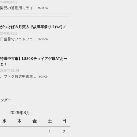
026年8月2日
園児の通勤用ミライ …
≫≫≫
がつけば８月突入で故障車祭り？(‘ω’)ノ
026年8月1日
日猛暑でフニャフニ …
≫≫≫
特選中古車】L880Kチョイアゲ銀ATおー
ま！
026年7月31日
。ファク特選中古車 …
≫≫≫
レンダー
2026年8月
水
木
金
土
日
1
2