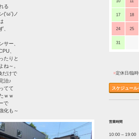
10
11
れる
‘ω’)ノ
17
18
は
ず、
24
25
31
ンサー、
CPU、
ったりと
よね～。
■
定休日/臨
交換だけで
完治♪
ってて
スケジュール
たｗｗ
ーで
強化も～
営業時間
10:00 – 19:00