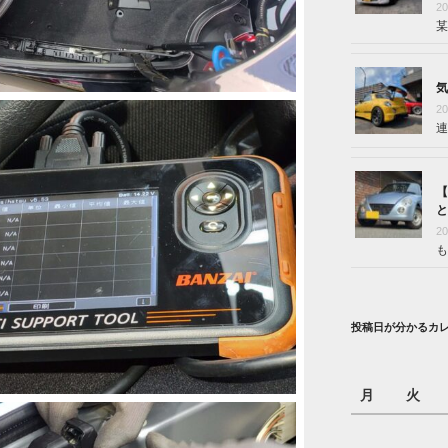
2
某
気
2
連
【
と
2
も
投稿日が分かるカ
月
火