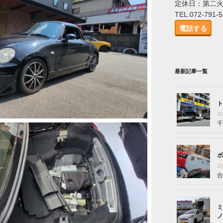
定休日：第二
TEL.072-791-
電話する
最新記事一覧
ト
2
千
ボ
2
合
ミ
ノ