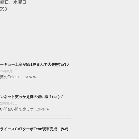
火曜日、水曜日
5559
ーキョー土産が551豚まんで大失態(‘ω’)ノ
026年8月5日
葉のCeleste …
≫≫≫
ンネット突っかえ棒の短い版？(‘ω’)ノ
026年8月3日
い間合い間で少しず …
≫≫≫
ライースCVTターボFcon現車完成！(‘ω’)