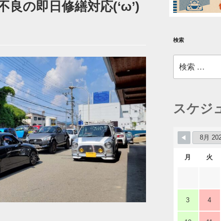
不良の即日修繕対応(‘ω’)
検索
検
索:
スケジ
月
火
3
4