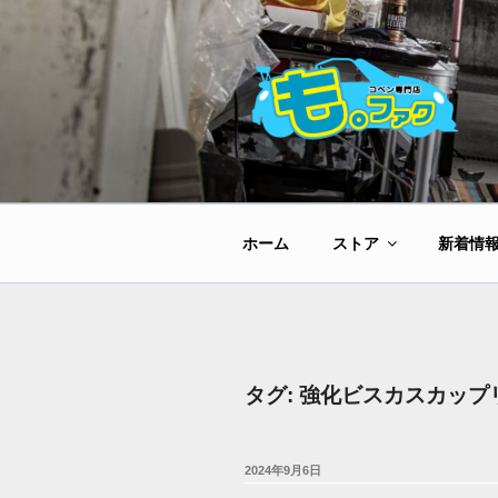
コ
ン
テ
ン
ツ
へ
ス
キ
ッ
ホーム
ストア
新着情
プ
タグ:
強化ビスカスカップ
投
2024年9月6日
稿