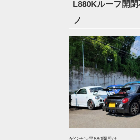
L880Kルーフ開閉
日:
ノ
ゲジナン黒880園児は