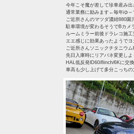
今年こそ魔が差して珍車産み出
通常業務に励みます←毎年ゆ～
ご近所さんのマツダ濃紺880園
駐車環境が変わるそうでBカメ
ルームミラー前後ドラレコ施工完了
エエ感じに効果あったようでヨ
ご近所さんソニックチタニウム8
先日入庫時にリアバネ変更しよ
HAL低反発ID60/8inch/6K
車高も少し上げて多分こっちの