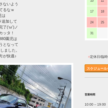
10
11
さないよう
てるなｗ
17
18
児は
ラ追加して
24
25
(‘ω’)ノ
カッタ！
31
80園児は
うとなって
に交換しました。
方が快適♪
■
定休日/臨
スケジュール
営業時間
10:00 – 19:00