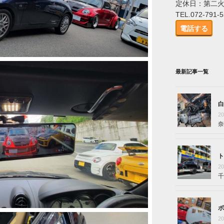
定休日：第二
TEL.072-791-
電話する
最新記事一覧
白
2
奈
ト
2
千
ボ
2