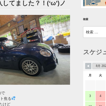
してました？！(‘ω’)ノ
検索
検
索:
スケジ
月
火
ので
3
4
ット焦る
たけど