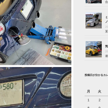
合
ミ
ノ
2
某
気
2
連
投稿日が分かるカ
月
火
1
2