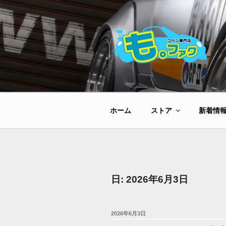
コ
ン
テ
ン
ツ
へ
ス
キ
ッ
ホーム
ストア
新着情
プ
日:
2026年6月3日
投
2026年6月3日
稿