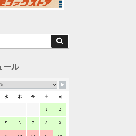
検
索
ュール
水
木
金
土
日
1
2
5
6
7
8
9