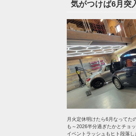
気がつけば6月突入
日:
月火定休明けたら6月なってた
も～2026半分過ぎたかとチョ
イベントラッシュもヒト段落し