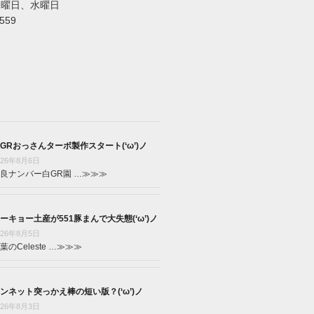
火曜日、水曜日
5559
GRおっさんターボ製作スタート(‘ω’)ノ
026年8月6日
良ナンバー白GR園 …
≫≫≫
ーキョー土産が551豚まんで大失態(‘ω’)ノ
026年8月5日
葉のCeleste …
≫≫≫
ンネット突っかえ棒の短い版？(‘ω’)ノ
026年8月3日