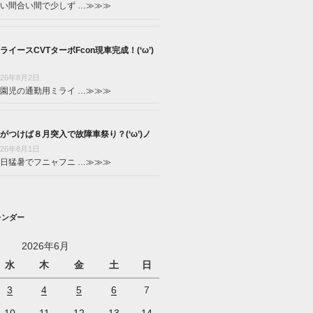
い間合い間で少しず …
≫≫≫
ライースCVTターボFcon現車完成！(‘ω’)
026年8月2日
園児の通勤用ミライ …
≫≫≫
がつけば８月突入で故障車祭り？(‘ω’)ノ
026年8月1日
日猛暑でフニャフニ …
≫≫≫
レンダー
2026年6月
水
木
金
土
日
3
4
5
6
7