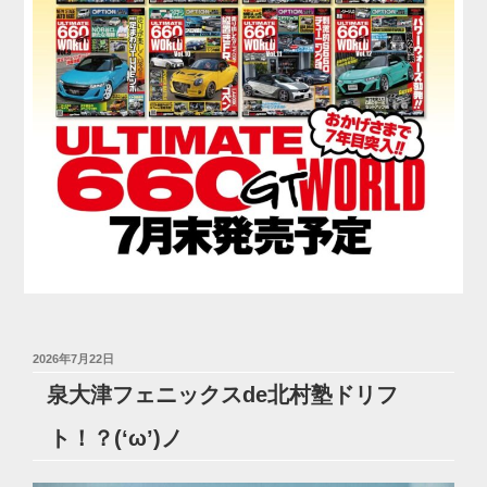
投
2026年7月22日
稿
泉大津フェニックスde北村塾ドリフ
日:
ト！？(‘ω’)ノ