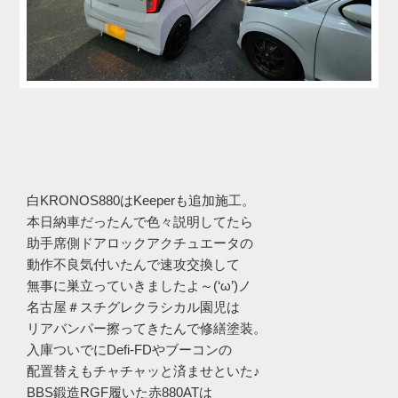
白KRONOS880はKeeperも追加施工。
本日納車だったんで色々説明してたら
助手席側ドアロックアクチュエータの
動作不良気付いたんで速攻交換して
無事に巣立っていきましたよ～(‘ω’)ノ
名古屋＃スチグレクラシカル園児は
リアバンパー擦ってきたんで修繕塗装。
入庫ついでにDefi-FDやブーコンの
配置替えもチャチャッと済ませといた♪
BBS鍛造RGF履いた赤880ATは