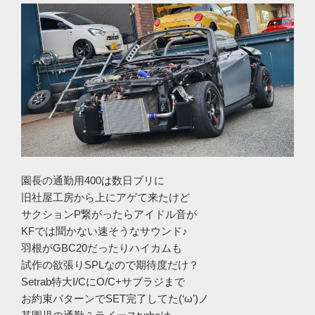
園長の通勤用400は数日ブリに
旧社屋工房から上にアゲて来たけど
サクションP繋がったらアイドル音が
KFでは聞かない速そうなサウンド♪
羽根がGBC20だったりハイカムも
試作の欲張りSPLなので期待度だけ？
Setrab特大I/CにO/C+サブラジまで
お約束パターンでSET完了してた(‘ω’)ノ