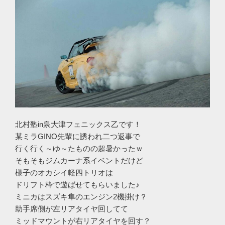
北村塾in泉大津フェニックス乙です！
某ミラGINO先輩に誘われ二つ返事で
行く行く～ゆ～たものの超暑かったｗ
そもそもジムカーナ系イベントだけど
様子のオカシイ軽四トリオは
ドリフト枠で遊ばせてもらいました♪
ミニカはスズキ隼のエンジン2機掛け？
助手席側が左リアタイヤ回してて
ミッドマウントが右リアタイヤを回す？