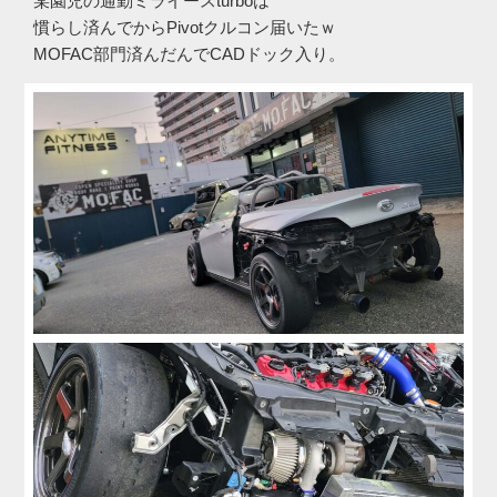
某園児の通勤ミライースturboは
慣らし済んでからPivotクルコン届いたｗ
MOFAC部門済んだんでCADドック入り。