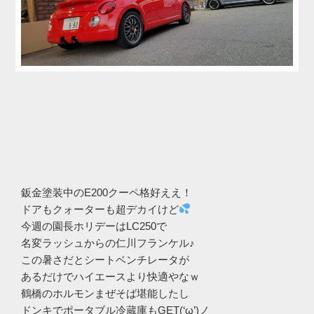
鈑金塗装中のE200クーペ格好ええ！
ドアもクォーターも超デカイけど
今週の園長ホリデーはLC250で
名変ラッシュからの仁川フランケル♪
この暑さだとシートベンチレータが
あるだけでハイエースより快適やなｗ
鶴橋のホルモンまぜそば堪能したし
ドンキでポータブル冷蔵庫もGET(‘ω’)ノ