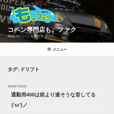
コ
ン
テ
ン
ツ
コペン専門店も。ファク
へ
880&400コペンを遊び尽くせ♪
ス
キ
メニュー
ッ
プ
タグ:
ドリフト
投
2026年7月23日
稿
通勤用400は前より速そうな音してる
日:
(‘ω’)ノ